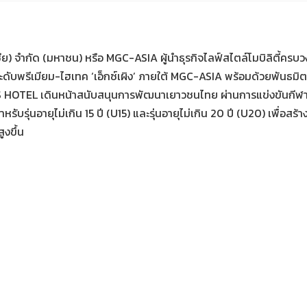
เชีย) จำกัด (มหาชน) หรือ MGC-ASIA ผู้นำธุรกิจไลฟ์สไตล์โมบิลิตี้ครบวง
ับพรีเมียม-ไฮเทค ‘เอ็กซ์เผิง’ ภายใต้ MGC-ASIA พร้อมด้วยพันธมิตรทาง
YS HOTEL เดินหน้าสนับสนุนการพัฒนาเยาวชนไทย ผ่านการแข่งขันกีฬาฮ
ุ่นอายุไม่เกิน 15 ปี (U15) และรุ่นอายุไม่เกิน 20 ปี (U20) เพื่อสร้าง
ูงขึ้น