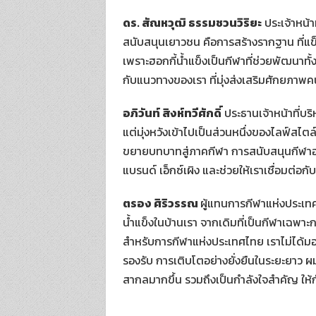
ดร. สัณหวุฒิ ธรรมชวนวิริยะ
ประเจ้าหน้าท
สนับสนุนเยาวชน คือการสร้างรากฐาน ที่แข
เพราะฮอกกี้น้ำแข็งเป็นกีฬาที่ช่วยพัฒนาทั
กับแนวทางของเรา ที่มุ่งส่งเสริมศักยภาพคน
อภิวันท์ สิงห์ทวีศักดิ์
ประธานเจ้าหน้าที่บริ
แต่มุ่งหวังเข้าไปเป็นส่วนหนึ่งของไลฟ์สไตล์ 
ขยายบทบาทสู่ภาคกีฬา การสนับสนุนกีฬาฮอก
แบรนด์ เอ็กซ์เผิง และช่วยให้เราเชื่อมต่อกั
ตรอง ศิริวรรณ
ผู้แทนการกีฬาแห่งประเทศ
น้ำแข็งในบ้านเรา จากเดิมที่เป็นกีฬาเฉพาะก
สำหรับการกีฬาแห่งประเทศไทย เราไม่ได้มอ
รองรับ การเติบโตอย่างยั่งยืนในระยะยาว ผ
สากลมากขึ้น รวมถึงเป็นกำลังใจสำคัญ ให้ก