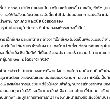
ี่บริหารกลุ่ม บริษัท มิลเลนเนียม กรุ๊ป คอร์ปอเรชั่น (เอเชีย) จำกัด (มหาช
็งแรงให้กับสังคมในระยะยาว วันนี้เราไม่ได้สนับสนุนแค่การแข่งขัน แ
้งร่างกาย ความคิด และวินัย ซึ่งสอดคล้อง
รุ่นใหม่ ควบคู่ไปกับการเติบโตขององค์กรอย่างยั่งยืน”
หาร เอ็กซ์เผิง ประเทศไทย กล่าวว่า “เอ็กซ์เผิง ไม่ได้เป็นเพียงแบรนด์
คนรุ่นใหม่ ที่ผ่านมา เอ็กซ์เผิง ประเทศไทย ได้เชื่อมต่อกับกลุ่มคนรุ่นใหม
กี้น้ำแข็ง ซึ่งเป็นกีฬาที่เปี่ยมด้วยพลัง ความเร็ว ความท้าทาย แล
บกลุ่มคน Gen Z ได้อย่างแท้จริง”
ไทย กล่าวว่า “ในนามของการกีฬาแห่งประเทศไทย ผมมีความยินดีอย่างยิ่
ลุ่ม แต่ด้วยความมุ่งมั่นและสนับสนุนของหลายภาคส่วน ทำให้เริ่มเป็นที่ร
งเพียงแค่ผลการแข่งขัน แต่ยังให้ความสำคัญกับการสร้างรากฐานของกีฬ
มขอขอบคุณ เอ็มจีซี-เอเชีย และ เอ็กซ์เผิง ประเทศไทย ที่ช่วยยกระดับ
ับนักกีฬาและบุคลากรทางการกีฬา เพื่อเดินหน้าสร้างชื่อเสียงให้กับปร