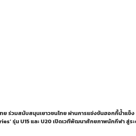
ไทย ร่วมสนับสนุนเยาวชนไทย ผ่านการแข่งขันฮอกกี้น้ำแข็
s’ รุ่น U15 และ U20 เปิดเวทีพัฒนาศักยภาพนักกีฬา สู่ร