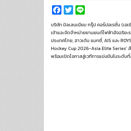
Fa
T
Li
ce
wi
n
บริษัท มิลเลนเนียม กรุ๊ป คอร์ปอเรชั่น (เอ
b
tt
e
เข้าและจัดจำหน่ายยานยนต์ไฟฟ้าอัจฉริยะระด
o
er
ประเทศไทย, ฮาวเด้น แมกซี่, AIS และ RO
o
Hockey Cup 2026-Asia Elite Series’ สำหรับร
k
พร้อมเปิดโอกาสสู่เวทีการแข่งขันในระดับที่ส