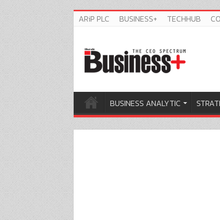
ARiP PLC
BUSINESS+
TECHHUB
C
BUSINESS ANALYTIC
STRAT