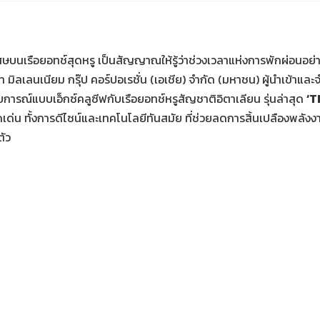
บนเรือยอทช์สุดหรู เป็นสัญญาณให้รู้ว่าช่วงเวลาแห่งการพักผ่อนอย่างสำ
ัท มิลเลนเนียม กรุ๊ป คอร์ปอเรชั่น (เอเชีย) จำกัด (มหาชน) ผู้นำเข้าแล
รณ์แบบเอ็กซ์คลูซีฟกับเรือยอทช์หรูสัญชาติอิตาเลียน รุ่นล่าสุด
‘T
ดเด่น ทั้งการดีไซน์และเทคโนโลยีทันสมัย ที่ช่วยลดการสิ้นเปลืองพล
ัว