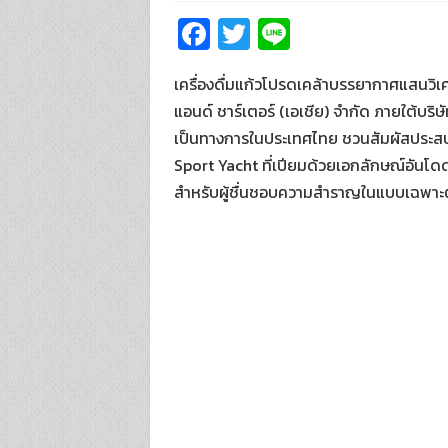
Fa
T
Li
ce
wi
n
เครื่องดื่มแก้วโปรดเคล้าบรรยากาศแสนวิเศษ
b
tt
e
แอนด์ ชาร์เตอร์ (เอเชีย) จำกัด ภายใต้บริษ
o
er
เป็นทางการในประเทศไทย ชวนสัมผัสประสบกา
o
Sport Yacht ที่เปียมด้วยเอกลักษณ์อันโด
k
สำหรับผู้ชื่นชอบความสำราญในแบบเฉพาะต