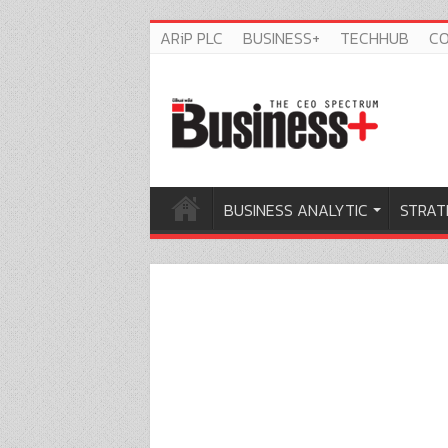
ARiP PLC
BUSINESS+
TECHHUB
C
BUSINESS ANALYTIC
STRAT