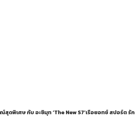
ณ์สุดพิเศษ กับ อะซิมุท ‘The New S7’เรือยอทช์ สปอร์ต รักษ