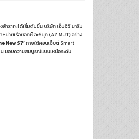
ราญได้เริ่มต้นขึ้น บริษัท เอ็มจีซี มารีน
ะจำหน่ายเรือยอทช์ อะซิมุท (AZIMUT) อย่าง
he New S7’
ภายใต้คอนเซ็บต์ Smart
ังงาน มอบความสมบูรณ์แบบเหนือระดับ