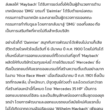
ส่งผลให้ ‘Maybach’ ได้รับการแต่งตั้งให้เป็นผู้อำนวยการด้าน
เทคนิคของ ‘DMG’ ขณะที่ ‘Daimler’ ได้รับตำแหน่งคณะ
กรรมการด้านเทคนิค และกลายเป็นผู้ตรวจการของคณะ
กรรมการกำกับดูแล โดยการกลับมาสู่ ‘DMG’ ของทั้งสอง ถือ
เป็นการเสริมทัพที่คาดไม่ถึงสำหรับบริษัท
อย่างไรก็ดี ‘Daimler’ สนุกกับการพัฒนาได้เพียงไม่นานก็เสีย
ชีวิตด้วยโรคหัวใจเมื่อวันที่ 6 มีนาคม ปี ค.ศ. 1900 โดยไม่ทันได้
เห็นหนึ่งในการออกแบบรถยนต์ที่โดดเด่นที่สุดที่ ‘Maybach’
ผลิตให้กับบริษัทร่วมทุนแห่งนี้ ภายใต้แบรนด์ ‘Mercedes’ ซึ่ง
ถือเป็นรถยนต์คันแรกของแบรนด์ที่สร้างความตื่นเต้นอย่างมาก
ในงาน ‘Nice Race Week’ เมื่อเดือนมีนาคม ปี ค.ศ. 1901 ซึ่งเป็น
รถที่ทรงพลัง, น้ำหนักเบา, มีจุดศูนย์ถ่วงต่ำ และโดดเด่นกว่ารถ
ที่สร้างก่อนหน้านี้ทั้งหมด โดย ‘Mercedes 35 HP’ เป็นการ
ออกแบบรถยนต์อิสระ และเป็นสัญลักษณ์ของการสิ้นสุดของยุค
รถม้า โดยการพัฒนาและออกแบบรถยนต์สมัยใหม่คันแรกนั้น
ไม่ได้เกิดจากความอัจฉริยะของ ‘Wilhelm Maybach’ เพียงคน