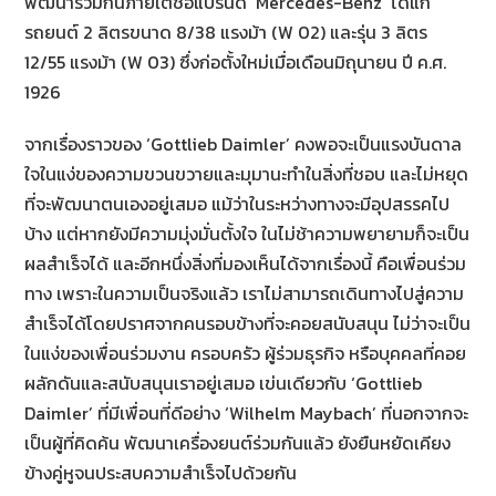
พัฒนาร่วมกันภายใต้ชื่อแบรนด์ ‘Mercedes-Benz’ ได้แก่
รถยนต์ 2 ลิตรขนาด 8/38 แรงม้า (W 02) และรุ่น 3 ลิตร
12/55 แรงม้า (W 03) ซึ่งก่อตั้งใหม่เมื่อเดือนมิถุนายน ปี ค.ศ.
1926
จากเรื่องราวของ ‘Gottlieb Daimler’ คงพอจะเป็นแรงบันดาล
ใจในแง่ของความขวนขวายและมุมานะทำในสิ่งที่ชอบ และไม่หยุด
ที่จะพัฒนาตนเองอยู่เสมอ แม้ว่าในระหว่างทางจะมีอุปสรรคไป
บ้าง แต่หากยังมีความมุ่งมั่นตั้งใจ ในไม่ช้าความพยายามก็จะเป็น
ผลสำเร็จได้ และอีกหนึ่งสิ่งที่มองเห็นได้จากเรื่องนี้ คือเพื่อนร่วม
ทาง เพราะในความเป็นจริงแล้ว เราไม่สามารถเดินทางไปสู่ความ
สำเร็จได้โดยปราศจากคนรอบข้างที่จะคอยสนับสนุน ไม่ว่าจะเป็น
ในแง่ของเพื่อนร่วมงาน ครอบครัว ผู้ร่วมธุรกิจ หรือบุคคลที่คอย
ผลักดันและสนับสนุนเราอยู่เสมอ เข่นเดียวกับ ‘Gottlieb
Daimler’ ที่มีเพื่อนที่ดีอย่าง ‘Wilhelm Maybach’ ที่นอกจากจะ
เป็นผู้ที่คิดค้น พัฒนาเครื่องยนต์ร่วมกันแล้ว ยังยืนหยัดเคียง
ข้างคู่หูจนประสบความสำเร็จไปด้วยกัน