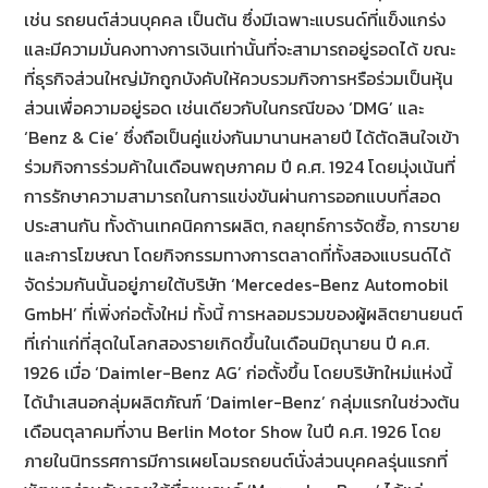
เช่น รถยนต์ส่วนบุคคล เป็นต้น ซึ่งมีเฉพาะแบรนด์ที่แข็งแกร่ง
และมีความมั่นคงทางการเงินเท่านั้นที่จะสามารถอยู่รอดได้ ขณะ
ที่ธุรกิจส่วนใหญ่มักถูกบังคับให้ควบรวมกิจการหรือร่วมเป็นหุ้น
ส่วนเพื่อความอยู่รอด เช่นเดียวกับในกรณีของ ‘DMG’ และ
‘Benz & Cie’ ซึ่งถือเป็นคู่แข่งกันมานานหลายปี ได้ตัดสินใจเข้า
ร่วมกิจการร่วมค้าในเดือนพฤษภาคม ปี ค.ศ. 1924 โดยมุ่งเน้นที่
การรักษาความสามารถในการแข่งขันผ่านการออกแบบที่สอด
ประสานกัน ทั้งด้านเทคนิคการผลิต, กลยุทธ์การจัดซื้อ, การขาย
และการโฆษณา โดยกิจกรรมทางการตลาดที่ทั้งสองแบรนด์ได้
จัดร่วมกันนั้นอยู่ภายใต้บริษัท ‘Mercedes-Benz Automobil
GmbH’ ที่เพิ่งก่อตั้งใหม่ ทั้งนี้ การหลอมรวมของผู้ผลิตยานยนต์
ที่เก่าแก่ที่สุดในโลกสองรายเกิดขึ้นในเดือนมิถุนายน ปี ค.ศ.
1926 เมื่อ ‘Daimler-Benz AG’ ก่อตั้งขึ้น โดยบริษัทใหม่แห่งนี้
ได้นำเสนอกลุ่มผลิตภัณฑ์ ‘Daimler-Benz’ กลุ่มแรกในช่วงต้น
เดือนตุลาคมที่งาน Berlin Motor Show ในปี ค.ศ. 1926 โดย
ภายในนิทรรศการมีการเผยโฉมรถยนต์นั่งส่วนบุคคลรุ่นแรกที่