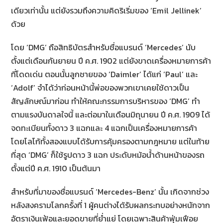
เดียวเท่านั้น แต่ยังรวมถึงความคิดริเริ่มของ ‘Emil Jellinek’
ด้วย
โดย ‘DMG’ ถือสิทธิบัตรสำหรับชื่อแบรนด์ ‘Mercedes’ นับ
ตั้งแต่เดือนกันยายน ปี ค.ศ. 1902 แต่ยังขาดเครื่องหมายการค้า
ที่โดดเด่น ตอนนั้นลูกชายของ ‘Daimler’ ได้แก่ ‘Paul’ และ
‘Adolf’ จำได้ว่าก่อนหน้านี้พ่อของพวกเขาเคยใช้ดาวเป็น
สัญลักษณ์มาก่อน ทำให้คณะกรรมการบริหารของ ‘DMG’ ทำ
ตามแรงบันดาลใจนี้ และต่อมาในเดือนมิถุนายน ปี ค.ศ. 1909 ได้
จดทะเบียนทั้งดาว 3 แฉกและ 4 แฉกเป็นเครื่องหมายการค้า
โดยโลโก้ทั้งสองแบบได้รับการคุ้มครองตามกฎหมาย แต่ในท้าย
ที่สุด ‘DMG’ ก็ใช้รูปดาว 3 แฉก ประดับหม้อน้ำด้านหน้าของรถ
ตั้งแต่ปี ค.ศ. 1910 เป็นต้นมา
สำหรับที่มาของชื่อแบรนด์ ‘Mercedes-Benz’ นั้น เกิดจากช่วง
หลังสงครามโลกครั้งที่ 1 ผู้คนต่างได้รับผลกระทบอย่างหนักจาก
อัตราเงินเฟ้อและยอดขายที่ย่ำแย่ โดยเฉพาะสินค้าฟุ่มเฟือย