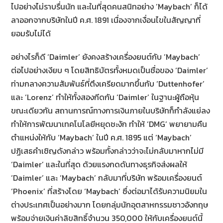
ไปอย่างไม่ราบรื่นนัก และในที่สุดคนสนิทอย่าง ’Maybach’ ก็ได้
ลาออกจากบริษัทในปี ค.ศ. 1891 เนื่องจากเงื่อนไขในสัญญาที่
ยอมรับไม่ได้
อย่างไรก็ดี ‘Daimler’ ยังคงสร้างเครื่องยนต์กับ ’Maybach’
ต่อไปอย่างเงียบ ๆ โดยสิทธิบัตรทั้งหมดเป็นชื่อของ ‘Daimler’
ท่ามกลางความสัมพันธ์ที่ตึงเครียดมากขึ้นกับ ‘Duttenhofer’
และ ‘Lorenz’ ทำให้ทั้งสองกีดกัน ‘Daimler’ ในฐานะผู้ถือหุ้น
ขณะเดียวกัน สถานการณ์ทางการเงินภายในบริษัทก็กำลังแย่ลง
ทําให้การพัฒนาเทคโนโลยีหยุดชะงัก ทำให้ ‘DMG’ พยายามคืน
ตำแหน่งให้กับ ‘Maybach’ ในปี ค.ศ. 1895 แต่ ‘Maybach’
ปฏิเสธคำเชิญดังกล่าว พร้อมทั้งกล่าวว่าจะไม่กลับมาหากไม่มี
‘Daimler’ และในที่สุด ด้วยแรงกดดันทางธุรกิจส่งผลให้
‘Daimler’ และ ‘Maybach’ กลับมาที่บริษัท พร้อมเครื่องยนต์
‘Phoenix’ ที่สร้างโดย ‘Maybach’ ซึ่งต่อมาได้รับความนิยมใน
ต่างประเทศเป็นอย่างมาก โดยกลุ่มนักอุตสาหกรรมชาวอังกฤษ
พร้อมจ่ายเงินค่าลิขสิทธิ์จำนวน 350,000 ให้กับเครื่องยนต์นี้