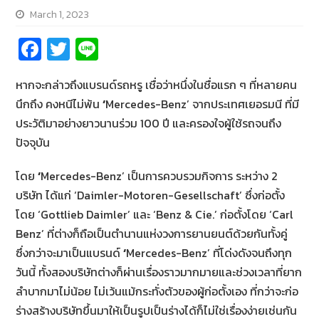
March 1, 2023
Fa
T
Li
ce
wi
n
หากจะกล่าวถึงแบรนด์รถหรู เชื่อว่าหนึ่งในชื่อแรก ๆ ที่หลายคน
b
tt
e
นึกถึง คงหนีไม่พ้น
‘
Mercedes-Benz’ จากประเทศเยอรมนี ที่มี
o
er
ประวัติมาอย่างยาวนานร่วม 100 ปี และครองใจผู้ใช้รถจนถึง
o
ปัจจุบัน
k
โดย
‘
Mercedes-Benz’ เป็นการควบรวมกิจการ ระหว่าง 2
บริษัท ได้แก่ ‘Daimler-Motoren-Gesellschaft’ ซึ่งก่อตั้ง
โดย ‘Gottlieb Daimler’ และ ‘Benz & Cie.’ ก่อตั้งโดย ‘Carl
Benz’ ที่ต่างก็ถือเป็นตำนานแห่งวงการยานยนต์ด้วยกันทั้งคู่
ซึ่งกว่าจะมาเป็นแบรนด์
‘
Mercedes-Benz’ ที่โด่งดังจนถึงทุก
วันนี้ ทั้งสองบริษัทต่างก็ผ่านเรื่องราวมากมายและช่วงเวลาที่ยาก
ลำบากมาไม่น้อย ไม่เว้นแม้กระทั่งตัวของผู้ก่อตั้งเอง ที่กว่าจะก่อ
ร่างสร้างบริษัทขึ้นมาให้เป็นรูปเป็นร่างได้ก็ไม่ใช่เรื่องง่ายเช่นกัน