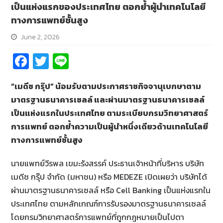
เป็นแห่งแรกของประเทศไทย ตอกย้ำผู้นำเทคโนโลยี
ทางการแพทย์ชั้นสูง
June 2, 2026
Fa
T
Li
ce
wi
n
“เมดีซ กรุ๊ป” น้อมรับตามประกาศราชกิจจานุเบกษาตาม
b
tt
e
มาตรฐานธนาคารเซลล์ และผ่านมาตรฐานธนาคารเซลล์
o
er
เป็นแห่งแรกในประเทศไทย ตามระเบียบกรมวิทยาศาสตร์
o
การแพทย์ ตอกย้ำความเป็นผู้นำหนึ่งเดียวด้านเทคโนโลยี
k
ทางการแพทย์ชั้นสูง
นายแพทย์วีรพล เขมะรังสรรค์ ประธานเจ้าหน้าที่บริหาร บริษัท
เมดีซ กรุ๊ป จำกัด (มหาชน) หรือ MEDEZE เปิดเผยว่า บริษัทได้
ผ่านมาตรฐานธนาคารเซลล์ หรือ Cell Banking เป็นแห่งแรกใน
ประเทศไทย ตามหลักเกณฑ์การรับรองมาตรฐานธนาคารเซลล์
โดยกรมวิทยาศาสตร์การแพทย์ที่ถูกกฎหมายเป็นไปตา