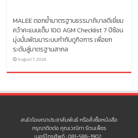
MALEE ตอกย้ำมาตรฐานธรรมาภิบาลดีเยี่ยม
คว้าคะแนนเต็ม 100 AGM Checklist 7 ปีซ้อน
มุ่งมั่นพัฒนาระบบกำกับดูกิจการ เพื่อยก
ระดับสู่มาตรฐานสากล
August 7, 2026
สนใจโฆษณาประชาสัมพันธ์ หรือสั่งซื้อหนังสือ
กรุณาติดต่อ คุณเวณิกา รัตนเพ็ชร
เบอร์โทรศัพท์ : 081-586-1902 ,