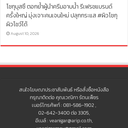
โชกุบุสซึ ตอกย้ำผู้นำครีมอาบน้ำ รีเฟรชแบรนด์
ครั้งใหญ่ มุ่งเจาะคนเจนใหม่ ปลุกกระแส #ผิวโชกุ
ผิวโชว์ได้
August 10, 2026
สนใจโฆษณาประชาสัมพันธ์ หรือสั่งซื้อหนังสือ
กรุณาติดต่อ คุณเวณิกา รัตนเพ็ชร
เบอร์โทรศัพท์ : 081-586-1902 ,
02-642-3400 ต่อ 3305,
อีเมล์ :
veanigar@arip.co.th
,