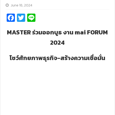
June 18, 2024
Fa
T
Li
ce
wi
n
MASTER ร่วมออกบูธ งาน mai FORUM
b
tt
e
o
er
2024
o
k
โชว์ศักยภาพธุรกิจ-สร้างความเชื่อมั่น