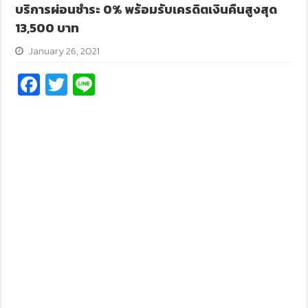
บริการผ่อนชำระ 0% พร้อมรับเครดิตเงินคืนสูงสุด
13,500 บาท
January 26, 2021
Fa
T
Li
ce
wi
n
b
tt
e
o
er
o
k