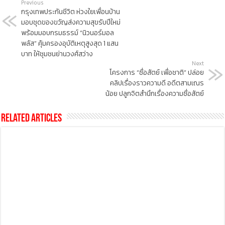
Previous
กรุงเทพประกันชีวิต ห่วงใยเพื่อนบ้าน
มอบชุดของขวัญส่งความสุขรับปีใหม่
พร้อมมอบกรมธรรม์ “นิวนอร์มอล
พลัส” คุ้มครองอุบัติเหตุสูงสุด 1 แสน
บาท ให้ชุมชนย่านวงศ์สว่าง
Next
โครงการ “ซื่อสัตย์ เพื่อชาติ” ปล่อย
คลิปเรื่องราวความดี อดีตสามเณร
น้อย ปลูกจิตสำนึกเรื่องความซื่อสัตย์
Related Articles