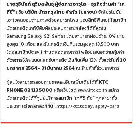
นายวุธินันท์ สุวิมลพันธุ์ ผู้จัดการอาวุโส – ธุรกิจร้านค้า “เค
ทีซี”
หรือ
บริษัท บัตรกรุงไทย จำกัด (มหาชน)
จัดโปรโมชัน
เอาใจคนชอบถ่ายภาพด้วยสมาร์ทโฟน มอบสิทธิพิเศษให้สมาชิก
บัตรเครดิตเคทีซีสัมผัสประสบการณ์กล้องที่ดีที่สุดใน
Samsung Galaxy S21 Series โดยสามารถผ่อนชำระ 0% นาน
สูงสุด 10 เดือน และรับเครดิตเงินคืนรวมสูงสุด 13,500 บาท
(ต่อสมาชิกบัตรฯ 1 ท่านตลอดรายการ) พร้อมเสนอความคุ้มค่า
ด้วยการใช้คะแนนแลกรับเครดิตเงินคืนเพิ่ม 13% ตั้งแต่
วันที่
20
มกราคม 2564 – 31 มีนาคม 2564
ณ ร้านค้าที่ร่วมรายการ
ผู้สนใจสามารถสอบถามรายละเอียดเพิ่มเติมได้ที่
KTC
PHONE 02 123 5000
หรือเว็บไซต์
www.ktc.co.th
สมัคร
บัตรเครดิตได้ที่ศูนย์บริการสมาชิก “เคทีซี ทัช” ทุกสาขาทั่ว
ประเทศ หรือคลิกลิงค์ที่นี่ :
https://ktc.today/apply-card