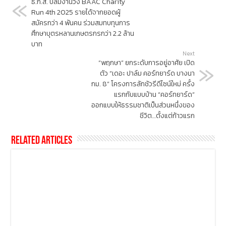
ธ.ก.ส. ปลื้มงานวิ่ง BAAC Charity
Run 4th 2025 รายได้จากยอดผู้
สมัครกว่า 4 พันคน ร่วมสมทบทุนการ
ศึกษาบุตรหลานเกษตรกรกว่า 2.2 ล้าน
บาท
Next
“พฤกษา” ยกระดับการอยู่อาศัย เปิด
ตัว “เดอะ ปาล์ม คอร์ทยาร์ด บางนา
กม. 8” โครงการลักชัวรีดีไซน์ใหม่ ครั้ง
แรกกับแบบบ้าน “คอร์ทยาร์ด”
ออกแบบให้ธรรมชาติเป็นส่วนหนึ่งของ
ชีวิต…ตั้งแต่ก้าวแรก
Related Articles