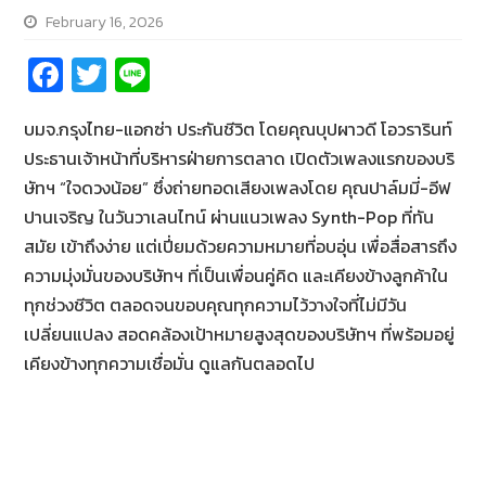
February 16, 2026
Fa
T
Li
ce
wi
n
บมจ.กรุงไทย-แอกซ่า ประกันชีวิต โดยคุณบุปผาวดี โอวรารินท์
b
tt
e
ประธานเจ้าหน้าที่บริหารฝ่ายการตลาด เปิดตัวเพลงแรกของบริ
o
er
ษัทฯ “ใจดวงน้อย” ซึ่งถ่ายทอดเสียงเพลงโดย คุณปาล์มมี่-อีฟ
o
ปานเจริญ ในวันวาเลนไทน์ ผ่านแนวเพลง Synth-Pop ที่ทัน
k
สมัย เข้าถึงง่าย แต่เปี่ยมด้วยความหมายที่อบอุ่น เพื่อสื่อสารถึง
ความมุ่งมั่นของบริษัทฯ ที่เป็นเพื่อนคู่คิด และเคียงข้างลูกค้าใน
ทุกช่วงชีวิต ตลอดจนขอบคุณทุกความไว้วางใจที่ไม่มีวัน
เปลี่ยนแปลง สอดคล้องเป้าหมายสูงสุดของบริษัทฯ ที่พร้อมอยู่
เคียงข้างทุกความเชื่อมั่น ดูแลกันตลอดไป