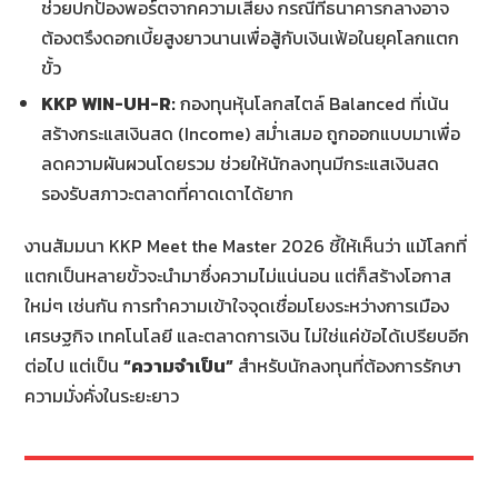
ช่วยปกป้องพอร์ตจากความเสี่ยง กรณีที่ธนาคารกลางอาจ
ต้องตรึงดอกเบี้ยสูงยาวนานเพื่อสู้กับเงินเฟ้อในยุคโลกแตก
ขั้ว
KKP WIN-UH-R:
กองทุนหุ้นโลกสไตล์ Balanced ที่เน้น
สร้างกระแสเงินสด (Income) สม่ำเสมอ ถูกออกแบบมาเพื่อ
ลดความผันผวนโดยรวม ช่วยให้นักลงทุนมีกระแสเงินสด
รองรับสภาวะตลาดที่คาดเดาได้ยาก
งานสัมมนา KKP Meet the Master 2026 ชี้ให้เห็นว่า แม้โลกที่
แตกเป็นหลายขั้วจะนำมาซึ่งความไม่แน่นอน แต่ก็สร้างโอกาส
ใหม่ๆ เช่นกัน การทำความเข้าใจจุดเชื่อมโยงระหว่างการเมือง
เศรษฐกิจ เทคโนโลยี และตลาดการเงิน ไม่ใช่แค่ข้อได้เปรียบอีก
ต่อไป แต่เป็น
“ความจำเป็น”
สำหรับนักลงทุนที่ต้องการรักษา
ความมั่งคั่งในระยะยาว