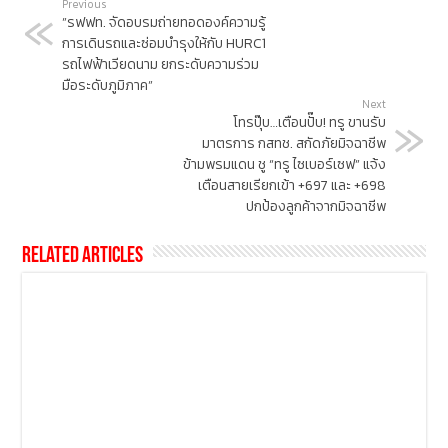
Previous
”รฟฟท. จัดอบรมถ่ายทอดองค์ความรู้
การเดินรถและซ่อมบำรุงให้กับ HURC1
รถไฟฟ้าเวียดนาม ยกระดับความร่วม
มือระดับภูมิภาค”
Next
โทรปุ๊บ…เตือนปั๊บ! ทรู ขานรับ
มาตรการ กสทช. สกัดภัยมิจฉาชีพ
ข้ามพรมแดน ชู “ทรู ไซเบอร์เซฟ” แจ้ง
เตือนสายเรียกเข้า +697 และ +698
ปกป้องลูกค้าจากมิจฉาชีพ
Related Articles