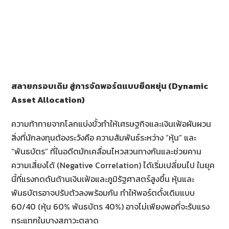
สลายกรอบเดิม สู่การจัดพอร์ตแบบยืดหยุ่น (
Dynamic
Asset Allocation)
ความท้าทายจากโลกแบ่งขั้วทำให้เศรษฐกิจและเงินเฟ้อผันผวน
สิ่งที่นักลงทุนต้องระวังคือ ความสัมพันธ์ระหว่าง “หุ้น” และ
“พันธบัตร” ที่ในอดีตมักเคลื่อนไหวสวนทางกันและช่วยคาน
ความเสี่ยงได้ (Negative Correlation) ได้เริ่มเปลี่ยนไป ในยุค
นี้ที่แรงกดดันด้านเงินเฟ้อและภูมิรัฐศาสตร์สูงขึ้น หุ้นและ
พันธบัตรอาจปรับตัวลงพร้อมกัน ทำให้พอร์ตดั้งเดิมแบบ
60/40 (หุ้น 60% พันธบัตร 40%) อาจไม่เพียงพอที่จะรับแรง
กระแทกในบางสภาวะตลาด