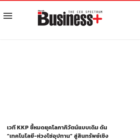
เวที KKP ชี้หมดยุคโลกาภิวัตน์แบบเดิม ดัน
“เทคโนโลยี-ห่วงโซ่อุปทาน” สู่สินทรัพย์เชิง