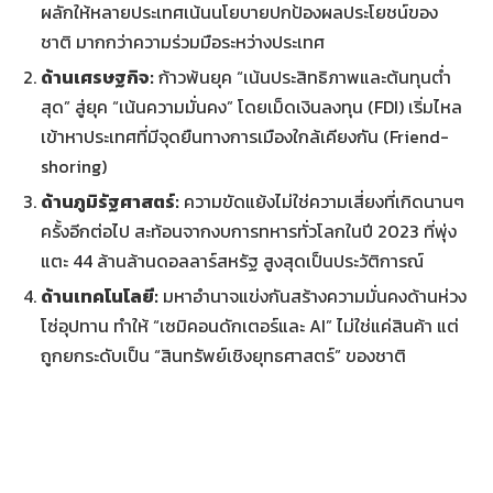
ผลักให้หลายประเทศเน้นนโยบายปกป้องผลประโยชน์ของ
ชาติ มากกว่าความร่วมมือระหว่างประเทศ
ด้านเศรษฐกิจ:
ก้าวพ้นยุค “เน้นประสิทธิภาพและต้นทุนต่ำ
สุด” สู่ยุค “เน้นความมั่นคง” โดยเม็ดเงินลงทุน (FDI) เริ่มไหล
เข้าหาประเทศที่มีจุดยืนทางการเมืองใกล้เคียงกัน (Friend-
shoring)
ด้านภูมิรัฐศาสตร์:
ความขัดแย้งไม่ใช่ความเสี่ยงที่เกิดนานๆ
ครั้งอีกต่อไป สะท้อนจากงบการทหารทั่วโลกในปี 2023 ที่พุ่ง
แตะ 44 ล้านล้านดอลลาร์สหรัฐ สูงสุดเป็นประวัติการณ์
ด้านเทคโนโลยี:
มหาอำนาจแข่งกันสร้างความมั่นคงด้านห่วง
โซ่อุปทาน ทำให้ “เซมิคอนดักเตอร์และ AI” ไม่ใช่แค่สินค้า แต่
ถูกยกระดับเป็น “สินทรัพย์เชิงยุทธศาสตร์” ของชาติ