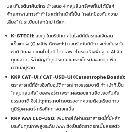
บล.เกียรตินาคินภัทร นำเสนอ 4 กลุ่มสินทรัพย์ที่ไม่ได้มีแค่
ศักยภาพในการทำกำไร แต่ทำหน้าที่เป็น “กลไกป้องกันความ
เสี่ยง” ในระเบียบโลกใหม่ ได้แก่:
K-GTECH:
ลงทุนในบริษัทเทคโนโลยีที่มีกระแสเงินสด
แข็งแกร่ง (Quality Growth) ตอบรับกับมิติการแข่งขันระดับ
ชาติ ที่มองว่าเทคโนโลยี โดยเฉพาะโครงสร้างพื้นฐาน AI คือ
ยุทธศาสตร์สำคัญที่ทุกประเทศและองค์กรต้องลงทุนเพื่อ
ความอยู่รอด
KKP CAT-UI / CAT-USD-UI (Catastrophe Bonds):
ตราสารหนี้ที่อ้างอิงกับอุบัติการณ์ทางธรรมชาติ ทำหน้าที่เป็น
“หลุมหลบภัย” ของพอร์ต เพราะผลตอบแทนยึดโยงกับภัย
ธรรมชาติ จึงไม่ถูกกระทบโดยตรงจากความตึงเครียดทาง
ภูมิรัฐศาสตร์ หรือทิศทางดอกเบี้ย
KKP AAA CLO-USD:
เพิ่มรายได้ผ่านตราสารหนี้ที่มีหลัก
ประกันคุณภาพสูงระดับ AAA ซึ่งเป็นอัตราดอกเบี้ยลอยตัว