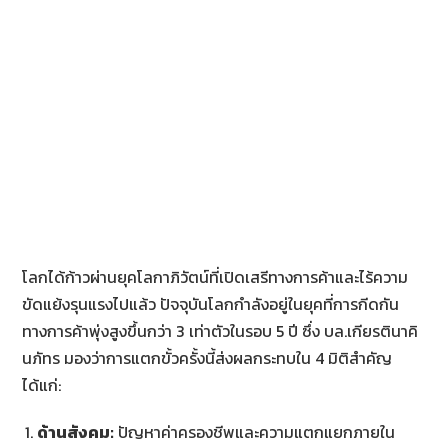
โลกได้ก้าวผ่านยุคโลกาภิวัตน์ที่เปิดเสรีทางการค้าและไร้ความ
ขัดแย้งรุนแรงไปแล้ว ปัจจุบันโลกกำลังอยู่ในยุคที่การกีดกัน
ทางการค้าพุ่งสูงขึ้นกว่า 3 เท่าตัวในรอบ 5 ปี ซึ่ง บล.เกียรตินาคิ
นภัทร มองว่าการแตกขั้วครั้งนี้ส่งผลกระทบใน 4 มิติสำคัญ
ได้แก่:
ด้านสังคม:
ปัญหาค่าครองชีพและความแตกแยกภายใน