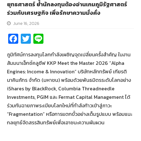
ยุทธศาสตร์ ย้ำนักลงทุนต้องอ่านเกมภูมิรัฐศาสตร์
ร่วมกับเศรษฐกิจ เพื่อรักษาความมั่งคั่ง
June 16, 2026
Fa
T
Li
ce
wi
n
ภูมิทัศน์การลงทุนโลกกำลังเผชิญจุดเปลี่ยนครั้งสำคัญ ในงาน
b
tt
e
สัมมนาเอ็กซ์คลูซีฟ KKP Meet the Master 2026 “Alpha
o
er
Engines: Income & Innovation” บริษัทหลักทรัพย์ เกียรติ
o
นาคินภัทร จำกัด (มหาชน) พร้อมด้วยพันธมิตรระดับโลกอย่าง
k
iShares by BlackRock, Columbia Threadneedle
Investments, PGIM และ Fermat Capital Management ได้
ร่วมกันฉายภาพระเบียบโลกใหม่ที่กำลังก้าวเข้าสู่ภาวะ
“Fragmentation” หรือการแตกขั้วอย่างเต็มรูปแบบ พร้อมแนะ
กลยุทธ์จัดสรรสินทรัพย์เพื่อเอาชนะความผันผวน