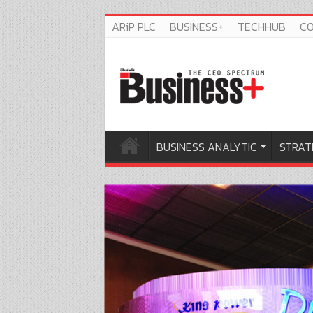
ARiP PLC
BUSINESS+
TECHHUB
C
BUSINESS ANALYTIC
STRAT