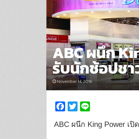
ABC ผนึก Ki
รับนักช้อปชา
November 14, 2016
Fa
T
Li
ce
wi
n
b
tt
e
ABC ผนึก King Power เปิ
o
er