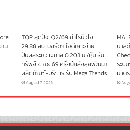
tore
TQR สุดปัง! Q2/69 กำไรนิวไฮ
MALE
งาน
29.88 ลบ. บอร์ดฯ ใจดีเคาะจ่าย
บาลดี
ปันผลระหว่างกาล 0.203 บ./หุ้น รับ
Check
ทรัพย์ 4 ก.ย.69 ครึ่งปีหลังลุยพัฒนา
ระบบก
ผลิตภัณฑ์-บริการ รับ Mega Trends
มาตร
August 7, 2026
Augu