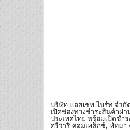
o
k
บริษัท แอสเซท ไบร์ท จำกั
เปิดช่องทางชำระสินค้าผ่าน
ประเทศไทย พร้อมเปิดชำระใ
ศรีวารี คอมเพล็กซ์, พัทยา 