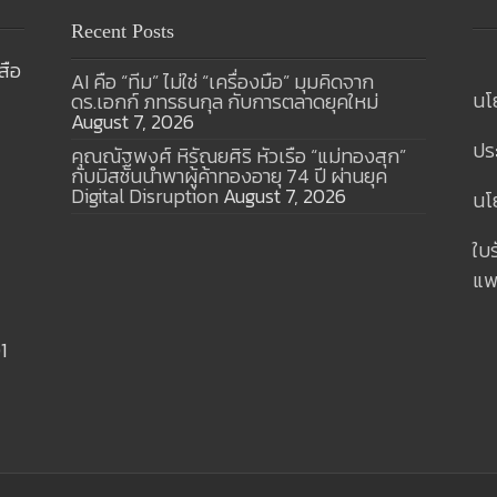
Recent Posts
สือ
AI คือ “ทีม” ไม่ใช่ “เครื่องมือ” มุมคิดจาก
นโ
ดร.เอกก์ ภทรธนกุล กับการตลาดยุคใหม่
August 7, 2026
ปร
คุณณัฐพงศ์ หิรัณยศิริ หัวเรือ “แม่ทองสุก”
กับมิสชันนำพาผู้ค้าทองอายุ 74 ปี ผ่านยุค
Digital Disruption
August 7, 2026
นโย
ใบ
แพ
1