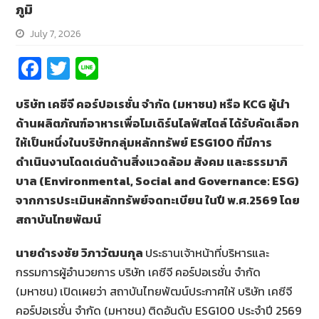
ภูมิ
July 7, 2026
Fa
T
Li
ce
wi
n
บริษัท เคซีจี คอร์ปอเรชั่น จำกัด (มหาชน) หรือ
KCG
ผู้นำ
b
tt
e
ด้านผลิตภัณฑ์อาหารเพื่อโมเดิร์นไลฟ์สไตล์ ได้รับคัดเลือก
o
er
ให้เป็นหนึ่งในบริษัทกลุ่มหลักทรัพย์
ESG
100
ที่มีการ
o
ดำเนินงานโดดเด่นด้านสิ่งแวดล้อม สังคม และธรรมาภิ
k
บาล (
Environmental, Social and Governance: ESG)
จากการประเมินหลักทรัพย์จดทะเบียน ในปี พ.ศ.
256
9
โดย
สถาบันไทยพัฒน์
นายดำรงชัย วิภาวัฒนกุล
ประธานเจ้าหน้าที่บริหารและ
กรรมการผู้อำนวยการ บริษัท เคซีจี คอร์ปอเรชั่น จำกัด
(มหาชน) เปิดเผยว่า สถาบันไทยพัฒน์ประกาศให้ บริษัท เคซีจี
คอร์ปอเรชั่น จำกัด (มหาชน) ติดอันดับ ESG100 ประจำปี 2569