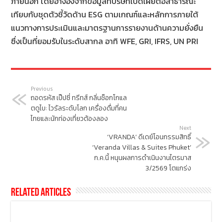
ภายนอก โดยอ้างอิงจากข้อมูลที่บริษัทเปิดเผยต่อสาธารณะ
เทียบกับชุดตัวชี้วัดด้าน ESG ตามเกณฑ์และหลักการภายใต้
แนวทางการประเมินและมาตรฐานการรายงานด้านความยั่งยืน
ซึ่งเป็นที่ยอมรับในระดับสากล อาทิ WFE, GRI, IFRS, UN PRI
Previous
ถอดรหัส เป๊ปซี่ ทรีทส์ กลิ่นช็อกโกแล
ตดูไบ: ไวรัลระดับโลก เครื่องดื่มที่คน
ไทยและนักท่องเที่ยวต้องลอง
Next
‘VRANDA’ ดีเดย์โอนกรรมสิทธิ์
‘Veranda Villas & Suites Phuket’
ก.ค.นี้ หนุนผลการดำเนินงานไตรมาส
3/2569 โตแกร่ง
Related Articles