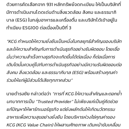
ด้วยการคัดเลือกจาก 931 หลักทรัพย์จดทะเบียน ให้เป็นบริษัทที่
มีการดำเนินงานโดดเด่นด้านสิ่งแวดล้อม สังคม และธรรมาภิ
บาล (ESG) ในกลุ่มอาหารและเครื่องดื่ม และบริษัทได้เข้าอยู่ใน
ทำเนียบ ESG100 ต่อเนื่องเป็นปีที่ 3
“
KCG กำหนดให้ความยั่งยืนเป็นหนึ่งในกลยุทธ์สำคัญของบริษัท
และให้ความสำคัญกับการดำเนินธุรกิจอย่างรับผิดชอบ โดยเชื่อ
มั่นว่าความสำเร็จทางธุรกิจจะเกิดขึ้นได้ต่อเนื่อง ก็ต่อเมื่อการ
เติบโตนั้นควบคู่ไปกับการดำเนินธุรกิจอย่างมีความรับผิดชอบต่อ
สังคม สิ่งแวดล้อม และธรรมาภิบาล (
ESG)
พร้อมสร้างคุณค่า
ร่วมให้แก่ผู้มีส่วนได้เสียทุกภาคส่วน”
นายดำรงชัย กล่าวต่อว่า
“การที่
KCG ให้ความสำคัญและตอกย้ำ
บทบาทการเป็น “Trusted Provider” ไม่เพียงแค่เป็นคู่คิดช่วย
แก้ปัญหาให้พาร์ทเนอร์ธุรกิจ แต่ยังผลักดันให้เกิดนวัตกรรม
อาหารเพื่อความสุขอย่างยั่งยืน โดยบริหารห่วงโซ่คุณค่าของ
KCG (KCG Value Chain) ให้ผสานศักยภาพ เดินหน้าขับเคลื่อน