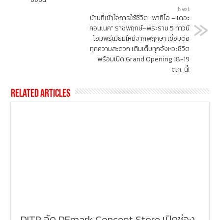
Next
บ้านที่เข้าใจการใช้ชีวิต “พาทิโอ – เดอะ
คอนเนค” ราชพฤกษ์–พระราม 5 ทาวน์
โฮมพรีเมียมใหม่จากพฤกษา เชื่อมต่อ
ทุกความสะดวก เติมเต็มทุกจังหวะชีวิต
พร้อมเปิด Grand Opening 18-19
ต.ค. นี้!
Related Articles
DITP จัด DEmark Concept Store เปิดช่อง