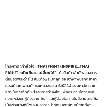
โครงการ
“กำลังใจ…
THAI FIGHT (INSPIRE…THAI
FIGHT)
หมัดเดียว…เปลี่ยนได้”
คืออีกก้าวสำคัญของการ
ต่อยอดพระดำริใน สมเด็จพระเจ้าลูกเธอ เจ้าฟ้าพัชรกิติยาภา
นเรนทิราเทพยวดี กรมหลวงราชสาริณีสิริพัชร มหาวัชรราช
ธิดา ในการจัดตั้ง “โครงการกำลังใจ” เพื่อประทานโอกาสและ
ความหวังแก่ผู้ต้องราชทัณฑ์ และผู้ด้อยโอกาสในสังคมไทย ถือ
เป็นตัวอย่างที่ชัดเจนของการนำทักษะเอกลักษณ์จากกีฬา