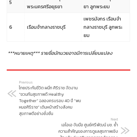
5
พระนครศรีอยุธยา
ยา ลูกพระยม
เพชรมังกร เรือนจำ
6
เรือนจำกลางราชบุรี
กลางราชบุรี ลูกพระ
ยม
***
หมายเหตุ*** รายชื่อนักมวยอาจมีการเปลี่ยนแปลง
Previous
ไทยประกันชีวิต ผนึก ศิริราช จัดงาน
“ชวนกันสุขภาพดี Healthy
Together” ฉลองครบรอบ 40 ปี “พบ
หมอศิริราช” เดินหน้าสร้างสังคม
สุขภาพดีอย่างยั่งยืน
Next
เอไอเอ จับมือ ศูนย์ศรีพัฒน์ มช. ย้ำ
ความสำคัญของการดูแลสุขภาพเชิง