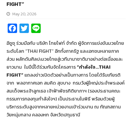
FIGHT”
May 20, 2026
Fa
T
Li
ce
wi
n
อีซูซุ ร่วมมือกับ บริษัท ไทยไฟท์ จำกัด ผู้จัดการแข่งขันมวยไทย
b
tt
e
ระดับโลก “THAI FIGHT” อีกทั้งภาครัฐ และเอกชนหลายภาค
o
er
ส่วน ผลักดันศิลปะมวยไทยสู่เวทีนานาชาติมาอย่างต่อเนื่องและ
o
ยาวนาน ในปีนี้ได้ร่วมกันจัดโครงการ
“กำลังใจ…
THAI
k
FIGHT”
แถลงข่าวเปิดตัวอย่างเป็นทางการ โดยได้รับเกียรติ
จาก พลอากาศเอก สมคิด สุขบาง กรมวังผู้ใหญ่ประจำพระองค์
สมเด็จพระเจ้าลูกเธอ เจ้าฟ้าพัชรกิติยาภาฯ (รองประธานคณะ
กรรมการกองทุนกำลังใจฯ) เป็นประธานในพิธี พร้อมด้วยผู้
บริหารระดับสูงจากหลายหน่วยงานเข้าร่วมงาน ณ ทัณฑสถาน
วัยหนุ่มกลาง คลองหก จังหวัดปทุมธานี