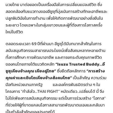
มวยไทย มาต่อยอดเป็นเครื่องมือในการเปลี่ยนแปลงชีวิต ซึ่ง
สอดคล้องกับแนวทางของอีซูซุที่มุ่งเน้นการสร้างทักษะอาชีพและ
ปลูกฝังวินัยในการทำงาน เพื่อให้เกิดการพัฒนาอย่างยั่งยืนใน
ระยะยาว โดยเฉพาะในกลุ่มเยาวชนและผู้ที่ต้องการโอกาสครั้ง
ใหม่ในชีวิต
ตลอดระยะเวลา 69 ปีที่ผ่านมา อีซูซุได้มีบทบาทสำคัญในการ
สนับสนุนกิจกรรมสาธารณประโยชน์เพื่อสังคมหลากหลายด้าน
ทั้งการศึกษา การพัฒนาอาชีพ และการยกระดับคุณภาพชีวิต
ของคนไทยภายใต้แนวคิดหลัก
“
Isuzu Trusted Buddy…
อี
ซูซุเคียงข้างคุณ เคียงคู่ไทย”
ซึ่งยึดถือหลักการ
“การสร้าง
คุณค่าและเติบโตเคียงข้างสังคมไทย”
เป็นสำคัญ ความร่วม
มือกับหน่วยงานภาครัฐ และองค์กรพันธมิตรต่าง ๆ ใน
โครงการ “กำลังใจ…THAI FIGHT” หมัดเดียว…เปลี่ยนได้ นี้ จึง
ไม่ใช่เพียงการสนับสนุนกิจกรรม แต่เป็นการร่วมสร้าง “โอกาส”
ที่ช่วยให้ผู้ที่ขาดแคลนโอกาสสามารถพัฒนาตนเองและกลับมา
เป็นกำลังสำคัญของประเทศได้