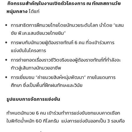
กิจกรรมสำคัญในงานเปิดตัวโครงการ ณ ทัณฑสถานวัย
หนุ่มกลาง
ได้แก่
การสาธิตการฝึกมวยไทยโดยนักมวยระดับโลก นำโดย “แสน
ชัย พี.เค.แสนชัยมวยไทยยิม”
การพบกับนักมวยผู้ต้องราชทัณฑ์ 6 คน ที่จะเข้าร่วมการ
แข่งขันในโครงการ
การถ่ายทอดเรื่องราวชีวิตจริงของผู้ต้องราชทัณฑ์ที่กำลังจะ
ก้าวสู่เส้นทางนักมวยอาชีพ
การเยี่ยมชม “ค่ายมวยสิงห์หนุ่มพัฒนา” ภายในแดนการ
ศึกษา ซึ่งเป็นพื้นที่ฝึกฝนทักษะและวินัย
รูปแบบการจัดการแข่งขัน
กำหนดนักมวย 6 คน เข้าร่วมทำการแข่งขันชกแบบคาดเชือก
ในพิกัดน้ำหนัก 60 กิโลกรัม แบ่งการแข่งขันออกเป็น 3 รอบคือ