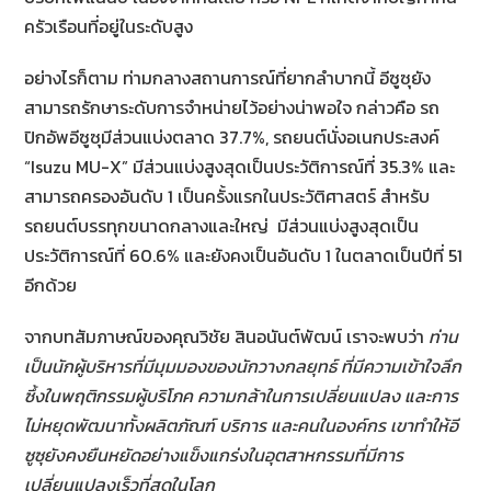
ครัวเรือนที่อยู่ในระดับสูง
อย่างไรก็ตาม ท่ามกลางสถานการณ์ที่ยากลำบากนี้ อีซูซุยัง
สามารถรักษาระดับการจำหน่ายไว้อย่างน่าพอใจ กล่าวคือ รถ
ปิกอัพอีซูซุมีส่วนแบ่งตลาด 37.7%, รถยนต์นั่งอเนกประสงค์
“Isuzu MU-X” มีส่วนแบ่งสูงสุดเป็นประวัติการณ์ที่ 35.3% และ
สามารถครองอันดับ 1 เป็นครั้งแรกในประวัติศาสตร์ สำหรับ
รถยนต์บรรทุกขนาดกลางและใหญ่ มีส่วนแบ่งสูงสุดเป็น
ประวัติการณ์ที่ 60.6% และยังคงเป็นอันดับ 1 ในตลาดเป็นปีที่ 51
อีกด้วย
จากบทสัมภาษณ์ของคุณวิชัย สินอนันต์พัฒน์ เราจะพบว่า
ท่าน
เป็นนักผู้บริหารที่มีมุมมองของนักวางกลยุทธ์ ที่มีความเข้าใจลึก
ซึ้งในพฤติกรรมผู้บริโภค ความกล้าในการเปลี่ยนแปลง และการ
ไม่หยุดพัฒนาทั้งผลิตภัณฑ์ บริการ และคนในองค์กร เขาทำให้อี
ซูซุยังคงยืนหยัดอย่างแข็งแกร่งในอุตสาหกรรมที่มีการ
เปลี่ยนแปลงเร็วที่สุดในโลก