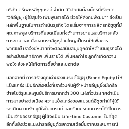
บริษัท ตรีเพชรอีซูซุเซลส์ จำกัด มีวิสัยทัศน์องค์กรที่เรียกว่า
“วิถีอีซูซุ : ผู้ใช้สุขใจ เพิ่มพูนรายได้ ช่วยให้สังคมพัฒนา” ซึ่งเป็น
หลักพื้นฐานในการดำเนินธุรกิจ โดยเริ่มจากการผลิตรถอีซูซุที่มี
คุณภาพสูง บริการที่ยอดเยี่ยมทั้งด้านการขายและบริการหลัง
การขาย และเนื่องจากรถอีซูซุส่วนใหญ่เป็นรถใช้เพื่อการ
พาณิชย์ เราจึงมีหน้าที่ที่จะต้องสนับสนุนลูกค้าให้ดำเนินธุรกิจได้
อย่างมีประสิทธิภาพ เพิ่มรายได้ เพิ่มผลกำไร ลูกค้าเกิดความ
พอใจ ส่งผลให้เกิดการซื้อซ้ำและบอกต่อ
นอกจากนี้ การสร้างคุณค่าของแบรนด์อีซูซุ (Brand Equity) ให้
แข็งแกร่ง เป็นอีกสิ่งหนึ่งที่เราร่วมกับผู้จำหน่ายอีซูซุซึ่งมีเครือ
ข่ายโชว์รูมและศูนย์บริการมากกว่า 300 แห่งทั่วประเทศดำเนิน
การมาอย่างต่อเนื่อง ความแข็งแกร่งของแบรนด์อีซูซุทำให้ผู้ใช้
รถเกิดความรัก ภูมิใจในแบรนด์ และด้วยประสบการณ์ที่ดีในการ
เป็นเจ้าของรถอีซูซุ ผู้ใช้จะเป็น Life-time Customer ในที่สุด
อีกทั้งยังช่วยแนะนำรถอีซูซุด้วยความเชื่อมั่นจากประสบการณ์