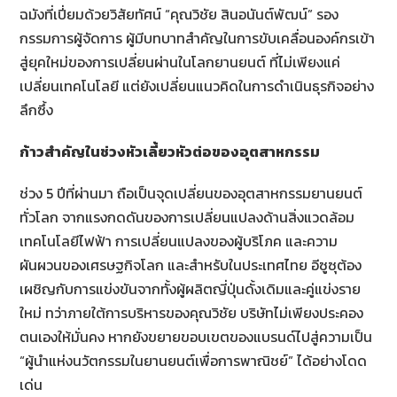
ฉมังที่เปี่ยมด้วยวิสัยทัศน์ “คุณวิชัย สินอนันต์พัฒน์” รอง
กรรมการผู้จัดการ ผู้มีบทบาทสำคัญในการขับเคลื่อนองค์กรเข้า
สู่ยุคใหม่ของการเปลี่ยนผ่านในโลกยานยนต์ ที่ไม่เพียงแค่
เปลี่ยนเทคโนโลยี แต่ยังเปลี่ยนแนวคิดในการดำเนินธุรกิจอย่าง
ลึกซึ้ง
ก้าวสำคัญในช่วงหัวเลี้ยวหัวต่อของอุตสาหกรรม
ช่วง 5 ปีที่ผ่านมา ถือเป็นจุดเปลี่ยนของอุตสาหกรรมยานยนต์
ทั่วโลก จากแรงกดดันของการเปลี่ยนแปลงด้านสิ่งแวดล้อม
เทคโนโลยีไฟฟ้า การเปลี่ยนแปลงของผู้บริโภค และความ
ผันผวนของเศรษฐกิจโลก และสำหรับในประเทศไทย อีซูซุต้อง
เผชิญกับการแข่งขันจากทั้งผู้ผลิตญี่ปุ่นดั้งเดิมและคู่แข่งราย
ใหม่ ทว่าภายใต้การบริหารของคุณวิชัย บริษัทไม่เพียงประคอง
ตนเองให้มั่นคง หากยังขยายขอบเขตของแบรนด์ไปสู่ความเป็น
“ผู้นำแห่งนวัตกรรมในยานยนต์เพื่อการพาณิชย์” ได้อย่างโดด
เด่น