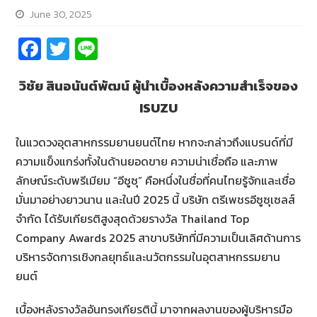
June 30, 2025
Fa
T
Li
ce
wi
n
วิชัย สินอนันต์พัฒน์ ผู้นำเบื้องหลังความสำเร็จของ
b
tt
e
ISUZU
o
er
o
ในแวดวงอุตสาหกรรมยานยนต์ไทย หากจะกล่าวถึงแบรนด์ที่มี
k
ความแข็งแกร่งทั้งในด้านยอดขาย ความน่าเชื่อถือ และภาพ
ลักษณ์ระดับพรีเมียม “อีซูซุ” คือหนึ่งในชื่อที่คนไทยรู้จักและเชื่อ
มั่นมาอย่างยาวนาน และในปี 2025 นี้ บริษัท ตรีเพชรอีซูซุเซลส์
จำกัด ได้รับเกียรติสูงสุดด้วยรางวัล Thailand Top
Company Awards 2025 สาขาบริษัทที่มีความเป็นเลิศด้านการ
บริหารจัดการเชิงกลยุทธ์และนวัตกรรมในอุตสาหกรรมยาน
ยนต์
เบื้องหลังรางวัลอันทรงเกียรตินี้ มาจากผลงานของผู้บริหารมือ