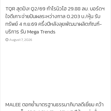
TQR สุดปัง! Q2/69 กำไรนิวไฮ 29.88 ลบ. บอร์ดฯ
ใจดีเคาะจ่ายปันผลระหว่างกาล 0.203 บ./หุ้น รับ
ทรัพย์ 4 ก.ย.69 ครึ่งปีหลังลุยพัฒนาผลิตภัณฑ์-
บริการ รับ Mega Trends
August 7, 2026
MALEE ตอกย้ำมาตรฐานธรรมาภิบาลดีเยี่ยม คว้า