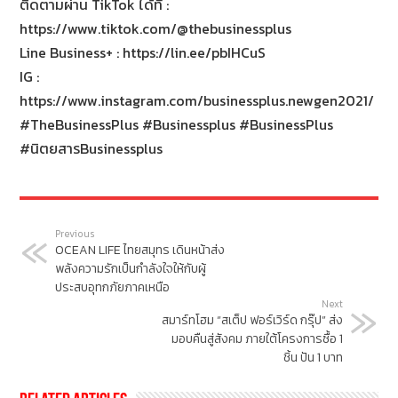
ติดตามผ่าน TikTok ได้ที่ :
https://www.tiktok.com/@thebusinessplus
Line Business+ : https://lin.ee/pbIHCuS
IG :
https://www.instagram.com/businessplus.newgen2021/
#TheBusinessPlus #Businessplus #BusinessPlus
#นิตยสารBusinessplus
Previous
OCEAN LIFE ไทยสมุทร เดินหน้าส่ง
พลังความรักเป็นกำลังใจให้กับผู้
ประสบอุทกภัยภาคเหนือ
Next
สมาร์ทโฮม “สเต็ป ฟอร์เวิร์ด กรุ๊ป” ส่ง
มอบคืนสู่สังคม ภายใต้โครงการซื้อ 1
ชิ้น ปัน 1 บาท