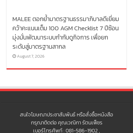
MALEE ตอกย้ำมาตรฐานธรรมาภิบาลดีเยี่ยม
คว้าคะแนนเต็ม 100 AGM Checklist 7 ปีซ้อน
มุ่งมั่นพัฒนาระบบกำกับดูกิจการ เพื่อยก
ระดับสู่มาตรฐานสากล
August 7, 2026
สนใจโฆษณาประชาสัมพันธ์ หรือสั่งซื้อหนังสือ
กรุณาติดต่อ คุณเวณิกา รัตนเพ็ชร
เบอร์โทรศัพท์ : 081-586-1902 ,