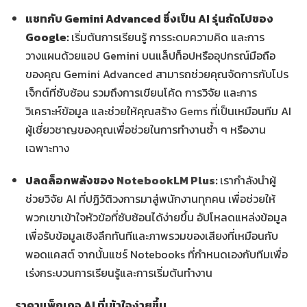
แชทกับ
Gemini Advanced ซึ่งเป็น AI รุ่นถัดไปของ
Google:
เริ่มต้นการเรียนรู้ การระดมความคิด และการ
วางแผนด้วยแอป Gemini บนแล็ปท็อปหรืออุปกรณ์มือถือ
ของคุณ Gemini Advanced สามารถช่วยคุณจัดการกับโปร
เจ็กต์ที่ซับซ้อน รวมถึงการเขียนโค้ด การวิจัย และการ
วิเคราะห์ข้อมูล และช่วยให้คุณสร้าง
Gems
ที่เป็นเหมือนทีม AI
ผู้เชี่ยวชาญของคุณเพื่อช่วยในการทำงานซ้ำ ๆ หรืองาน
เฉพาะทาง
ปลดล็อกพลังของ
NotebookLM Plus
:
เรากำลังนำผู้
ช่วยวิจัย AI ที่ปฏิวัติวงการมาสู่พนักงานทุกคน เพื่อช่วยให้
พวกเขาเข้าใจหัวข้อที่ซับซ้อนได้ง่ายขึ้น อัปโหลดแหล่งข้อมูล
เพื่อรับข้อมูลเชิงลึกทันทีและภาพรวมของเสียงที่เหมือนกับ
พอดแคสต์ จากนั้นแชร์ Notebooks ที่กำหนดเองกับทีมเพื่อ
เร่งกระบวนการเรียนรู้และการเริ่มต้นทำงาน
ราคาแพ็กเกจ
AI ที่เข้าใจง่ายขึ้น