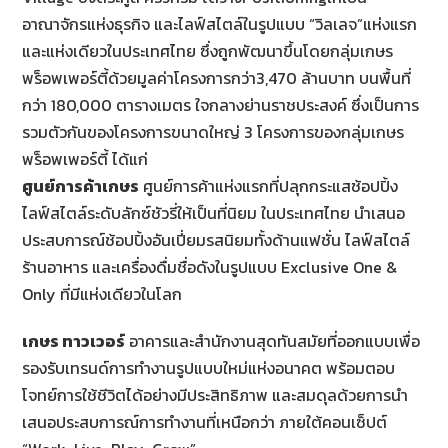
อาณาจักรแห่งธุรกิจ และไลฟ์สไตล์ในรูปแบบ “วิลเลจ”แห่งแรก
และแห่งเดียวในประเทศไทย ซึ่งถูกพัฒนาขึ้นโดยกลุ่มเกษร
พร็อพเพอร์ตี้ด้วยมูลค่าโครงการกว่า3,470 ล้านบาท บนพื้นที่
กว่า 180,000 ตารางเมตร ใจกลางย่านราชประสงค์ ซึ่งเป็นการ
รวมตัวกันของโครงการขนาดใหญ่ 3 โครงการของกลุ่มเกษร
พร็อพเพอร์ตี้ ได้แก่
ศูนย์การค้าเกษร
ศูนย์การค้าแห่งแรกที่ปลุกกระแสช้อปปิ้ง
ไลฟ์สไตล์ระดับลักซ์ชัวรี่ให้เป็นที่นิยม ในประเทศไทย นำเสนอ
ประสบการณ์ช้อปปิ้งอันเปี่ยมรสนิยมทั้งด้านแฟชั่น ไลฟ์สไตล์
ร้านอาหาร และเครื่องดื่มชื่อดังในรูปแบบ Exclusive One &
Only ที่มีแห่งเดียวในโลก
เกษร ทาวเวอร์
อาคารและสำนักงานสุดทันสมัยที่ออกแบบเพื่อ
รองรับเทรนด์การทำงานรูปแบบใหม่แห่งอนาคต พร้อมตอบ
โจทย์การใช้ชีวิตได้อย่างมีประสิทธิภาพ และสมดุลด้วยการนำ
เสนอประสบการณ์การทำงานที่เหนือกว่า ภายใต้คอนเซ็ปต์