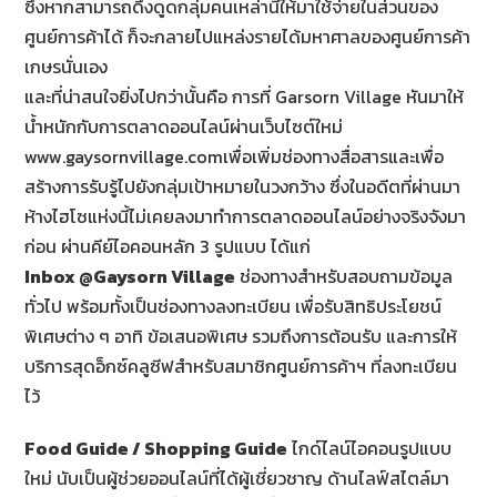
ซึ่งหากสามารถดึงดูดกลุ่มคนเหล่านี้ให้มาใช้จ่ายในส่วนของ
ศูนย์การค้าได้ ก็จะกลายไปแหล่งรายได้มหาศาลของศูนย์การค้า
เกษรนั่นเอง
และที่น่าสนใจยิ่งไปกว่านั้นคือ การที่ Garsorn Village หันมาให้
น้ำหนักกับการตลาดออนไลน์ผ่านเว็บไซต์ใหม่
www.gaysornvillage.comเพื่อเพิ่มช่องทางสื่อสารและเพื่อ
สร้างการรับรู้ไปยังกลุ่มเป้าหมายในวงกว้าง ซึ่งในอดีตที่ผ่านมา
ห้างไฮโซแห่งนี้ไม่เคยลงมาทำการตลาดออนไลน์อย่างจริงจังมา
ก่อน ผ่านคีย์ไอคอนหลัก 3 รูปแบบ ได้แก่
Inbox @Gaysorn Village
ช่องทางสำหรับสอบถามข้อมูล
ทั่วไป พร้อมทั้งเป็นช่องทางลงทะเบียน เพื่อรับสิทธิประโยชน์
พิเศษต่าง ๆ อาทิ ข้อเสนอพิเศษ รวมถึงการต้อนรับ และการให้
บริการสุดอ็กซ์คลูซีฟสำหรับสมาชิกศูนย์การค้าฯ ที่ลงทะเบียน
ไว้
Food Guide / Shopping Guide
ไกด์ไลน์ไอคอนรูปแบบ
ใหม่ นับเป็นผู้ช่วยออนไลน์ที่ได้ผู้เชี่ยวชาญ ด้านไลฟ์สไตล์มา