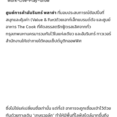
“Work-Live-Play-Grow”
ศูนย์การค้าอัมรินทร์ พลาซ่า
ที่มอบประสบการณ์ช้อปปิ้งที่
สนุกและคุ้มค่า (Value & Fun)ด้วยเอาท์เล็ทแบรนด์ดัง และศูนย์
อาหาร The Cook ที่คัดสรรสตรีทฟู้ดรสเลิศจากทั่ว
กรุงเทพมหานครมารวมกันไว้ในแห่งเดียว และอัมรินทร์ ทาวเวอร์
สำนักงานให้เช่าภายใต้คอนเซ็ปต์บูติกออฟฟิศ
ซึ่งไม่ใช่แค่เปลี่ยนชื่อเท่านั้น แต่ทั้ง3 อาคารจะถูกเชื่อมเข้าไว้ด้วย
กันด้วยทางเดิน “เกษรวอล์ค” ทำให้มีพื้นที่ไลฟ์สไตล์มากขึ้นถึง