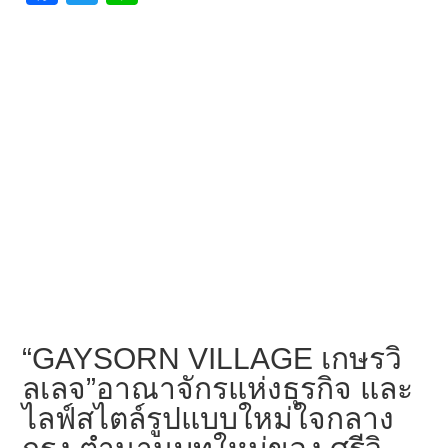
ce
wi
n
b
tt
e
o
er
o
k
“GAYSORN VILLAGE เกษรวิ
ลเลจ”อาณาจักรแห่งธุรกิจ และ
ไลฟ์สไตล์รูปแบบใหม่ใจกลาง