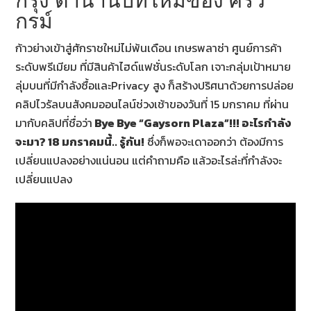
กรุง ตำนานบทใหม่ของ ศรีวิ
กรม์
ก้าวย่างเข้าสู่ศักราชใหม่ไม่พ้นเดือน เกษรพลาซ่า ศูนย์การค้า
ระดับพรีเมียม ที่มีสินค้าไฮด์แฟชั่นระดับโลก เจาะกลุ่มเป้าหมาย
ลุ่มบนที่มีกำลังซื้อและPrivacy สูง ก็สร้างปริศนาด้วยการปล่อย
คลิปไวรัลบนสังคมออนไลน์ช่วงเช้าของวันที่ 15 มกราคม ที่ผ่าน
มากับคลิปที่ชื่อว่า
Bye Bye “Gaysorn Plaza”!!! อะไรกำลัง
จะมา? 18 มกราคมนี้.. รู้กัน!
ซึ่งก็พอจะเดาออกว่า ต้องมีการ
เปลี่ยนแปลงอย่างแน่นอน แต่คำถามคือ แล้วอะไรล่ะที่กำลังจะ
เปลี่ยนแปลง