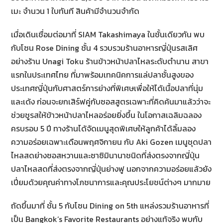
เมะ จำนวน 1 ใบทันที สินค้ามีจำนวนจำกัด
เมื่อเดินเชื่อมต่อมาที่ SIAM Takashimaya ในชั้นเดียวกัน พบ
กับโซน Rose Dining ชั้น 4 รวบรวมร้านอาหารญี่ปุ่นรสเลิศ
อย่างร้าน Unagi Toku ร้านข้าวหน้าปลาไหลระดับตำนาน สาขา
แรกในประเทศไทย ที่มาพร้อมเทคนิคการแล่ปลาชั้นสูงของ
ประเทศญี่ปุ่นกับศาสตร์การย่างที่พิเศษเพื่อให้ได้เนื้อปลาที่นุ่ม
และเด้ง ก่อนจะยกเสิร์ฟคู่กับซอสสูตรเฉพาะที่คิดค้นมาแล้วว่าจะ
ช่วยชูรสให้ข้าวหน้าปลาไหลอร่อยยิ่งขึ้น ในโอกาสเฉลิมฉลอง
ครบรอบ 5 ปี ทางร้านได้จัดเมนูสุดพิเศษให้ลูกค้าได้ลิ้มลอง
ความอร่อยเฉพาะเดือนพฤศจิกายน กับ Aki Gozen เมนูชุดปลา
ไหลสดย่างซอสหวานและซาซิมินานาชนิดที่ส่งตรงจากญี่ปุ่น
ปลาไหลสดที่ส่งตรงจากญี่ปุ่นย่างฟู นอกจากความอร่อยแล้วยัง
เปี่ยมด้วยคุณค่าทางโภชนาการและคุณประโยชน์ต่างๆ มากมาย
ถัดขึ้นมาที่ ชั้น 5 กับโซน Dining on 5th แหล่งรวมร้านอาหารที่
เป็น Bangkok’s Favorite Restaurants อย่างแท้จริง พบกับ