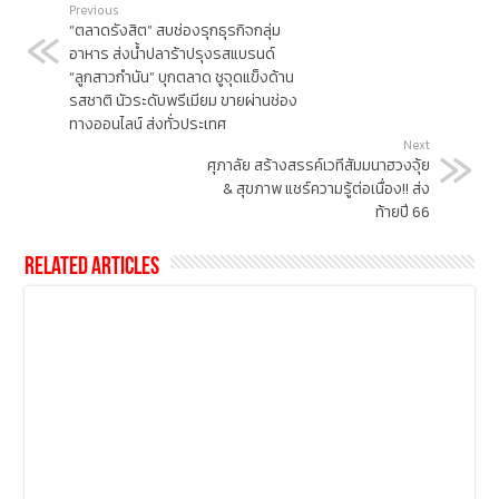
Previous
“ตลาดรังสิต” สบช่องรุกธุรกิจกลุ่ม
อาหาร ส่งน้ำปลาร้าปรุงรสแบรนด์
“ลูกสาวกำนัน” บุกตลาด ชูจุดแข็งด้าน
รสชาติ นัวระดับพรีเมียม ขายผ่านช่อง
ทางออนไลน์ ส่งทั่วประเทศ
Next
ศุภาลัย สร้างสรรค์เวทีสัมมนาฮวงจุ้ย
& สุขภาพ แชร์ความรู้ต่อเนื่อง!! ส่ง
ท้ายปี 66
Related Articles