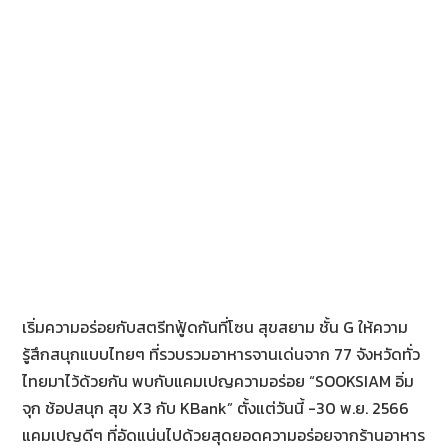
เริ่มความอร่อยกับสตรีทฟู้ดกันที่โซน สุขสยาม ชั้น G ให้ความ
รู้สึกสนุกแบบไทยๆ ที่รวบรวมอาหารจานเด่นจาก 77 จังหวัดทั่ว
ไทยมาไว้ด้วยกัน พบกับแคมเปญความอร่อย “SOOKSIAM อิ่ม
จุก ช้อปสนุก สุข X3 กับ KBank” ตั้งแต่วันนี้ -30 พ.ย. 2566
แคมเปญดีๆ ที่อัดแน่นไปด้วยสุดยอดความอร่อยจากร้านอาหาร