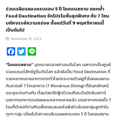
ร่วมเฉลิมฉลองครบรอบ 5 ปี ไอคอนสยาม ตอกย้ำ
Food Destination จัดโปรโมชั่นสุดพิเศษ กับ 7 โซน
มหัศจรรย์ความอร่อย ตั้งแต่วันที่ 9 พฤศจิกายนนี้
เป็นต้นไป
November 15, 2023
Fa
T
Li
ce
wi
n
“ไอคอนสยาม”
จุดหมายปลายทางระดับโลก นอกจากเป็นศูนย์
b
tt
e
รวมแบรนด์ลักซ์ชูรี่ระดับโลก แล้วยังเป็น Food Destination ที่
o
er
รวมหลากหลายอาหารจากทั่วโลกกระจายตัวอยู่ทั่วไอคอนสยาม
o
กับสวรรค์ 7 โซนอาหาร (7 Wondrous Dining) ที่มีเอกลักษณ์
k
และจุดเด่นต่างกัน ตั้งแต่สตรีทฟู้ดไปจนถึงระดับมิชลินสตาร์
นอกจากอาหารจะอร่อยและหลากหลายแล้ว บรรยากาศของทั้ง 7
โซนก็มีเสน่ห์ต่างกันเพื่อตอบสนองไลฟ์สไตล์ของกลุ่มลูกค้าใน
ทุกๆ กลุ่ม เนื่องในโอกาสเฉลิมฉลองครบรอบ 5 ปี ไอคอนสยาม