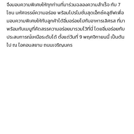
จึงมอบความพิเศษให้ทุกท่านที่มาร่วมฉลองความสำเร็จ กับ 7
โซน มหัศจรรย์ความอร่อย พร้อมโปรโมชั่นสุดเอ็กซ์คลูซีฟเพื่อ
มอบความพิเศษให้กับลูกค้าได้อิ่มอร่อยไปกับอาหารเลิศรส ที่มา
พร้อมกับเมนูที่คัดสรรความอร่อยมารวมไว้ที่นี่ โดยอิ่มอร่อยกับ
ประสบการณ์เหนือระดับได้ ตั้งแต่วันที่ 9 พฤศจิกายนนี้ เป็นต้น
ไป ณ ไอคอนสยาม ถนนเจริญนคร