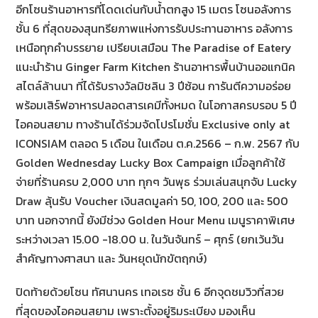
อีกโซนร้านอาหารที่โดดเด่นกับน้ำตกสูง 15 เมตร โซนอลังการ
ชั้น 6 ที่สุดของสุนทรียภาพแห่งการรับประทานอาหาร อลังการ
เหนือทุกคำบรรยาย เปรียบเสมือน The Paradise of Eatery
แนะนำร้าน Ginger Farm Kitchen ร้านอาหารพื้นบ้านออแกนิค
สไตล์ล้านนา ที่ได้รับรางวัลมิชลิน 3 ปีซ้อน การันตีความอร่อย
พร้อมเสิร์ฟอาหารปลอดสารเคมีทั้งหมด ในโอกาสครบรอบ 5 ปี
ไอคอนสยาม ทางร้านได้ร่วมจัดโปรโมชั่น Exclusive only at
ICONSIAM ตลอด 5 เดือน ในเดือน ต.ค.2566 – ก.พ. 2567 กับ
Golden Wednesday Lucky Box Campaign เมื่อลูกค้าใช้
จ่ายที่ร้านครบ 2,000 บาท ทุกๆ วันพุธ ร่วมเล่นสนุกจับ Lucky
Draw ลุ้นรับ Voucher เงินสดมูลค่า 50, 100, 200 และ 500
บาท นอกจากนี้ ยังมีช่วง Golden Hour Menu เมนูราคาพิเศษ
ระหว่างเวลา 15.00 -18.00 น. ในวันจันทร์ – ศุกร์ (ยกเว้นวัน
สำคัญทางศาสนา และ วันหยุดนักขัตฤกษ์)
ปิดท้ายด้วยโซน ทัศนานคร เทอเรซ ชั้น 6 อีกจุดชมวิวที่สวย
ที่สุดของไอคอนสยาม เพราะตั้งอยู่ริมระเบียง มองเห็น