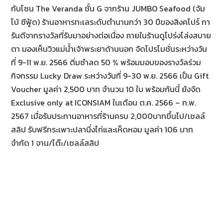
กับโซน The Veranda ชั้น G จากร้าน JUMBO Seafood (จัม
โบ้ ซีฟู้ด) ร้านอาหารทะเลระดับตำนานกว่า 30 ปีของสิงคโปร์ กา
รันตีจากรางวัลที่รับมาอย่างต่อเนื่อง ภายในร้านดูโปร่งโล่งสบาย
ตา มองเห็นวิวแม่น้ำเจ้าพระยาด้านนอก จัดโปรโมชั่นระหว่างวัน
ที่ 9-11 พ.ย. 2566 ติ่มซำลด 50 % พร้อมมอบของรางวัลร่วม
กิจกรรม Lucky Draw ระหว่างวันที่ 9-30 พ.ย. 2566 เป็น Gift
Voucher มูลค่า 2,500 บาท จำนวน 10 ใบ พร้อมกันนี้ ยังจัด
Exclusive only at ICONSIAM ในเดือน ต.ค. 2566 – ก.พ.
2567 เมื่อรับประทานอาหารที่ร้านครบ 2,000บาทขึ้นไป/เซลล์
สลิป รับฟรีกระเพาะปลานึ่งไก่และเห็ดหอม มูลค่า 106 บาท
จำกัด 1 จาน/โต๊ะ/เซลล์สลิป