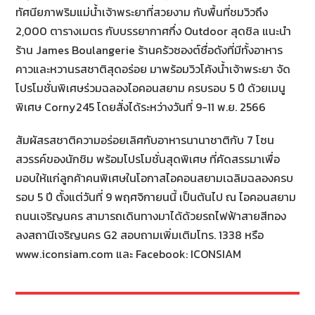
ทัศนียภาพริมแม่น้ำเจ้าพระยาที่สวยงาม กับพื้นที่ชมวิวถึง
2,000 ตารางเมตร กับบรรยากาศกึ่ง Outdoor สุดชิล แนะนำ
ร้าน James Boulangerie ร้านครัวซองต์ชื่อดังที่มีทั้งอาหาร
คาวและหวานรสชาติสุดอร่อย มาพร้อมวิวโค้งน้ำเจ้าพระยา จัด
โปรโมชั่นพิเศษร่วมฉลองไอคอนสยาม ครบรอบ 5 ปี ด้วยเมนู
พิเศษ Corny245 โดยสั่งได้ระหว่างวันที่ 9-11 พ.ย. 2566
สัมผัสรสชาติความอร่อยเลิศกับอาหารนานาชาติกับ 7 โซน
สวรรค์ของนักชิม พร้อมโปรโมชั่นสุดพิเศษ ที่คัดสรรมาเพื่อ
มอบให้แก่ลูกค้าคนพิเศษในโอกาสไอคอนสยามเฉลิมฉลองครบ
รอบ 5 ปี ตั้งแต่วันที่ 9 พฤศจิกายนนี้ เป็นต้นไป ณ ไอคอนสยาม
ถนนเจริญนคร สามารถเดินทางมาได้ด้วยรถไฟฟ้าสายสีทอง
ลงสถานีเจริญนคร G2 สอบถามเพิ่มเติมโทร. 1338 หรือ
www.iconsiam.com และ Facebook: ICONSIAM