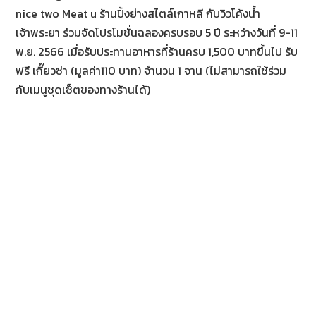
nice two Meat u ร้านปิ้งย่างสไตล์เกาหลี กับวิวโค้งน้ำ
เจ้าพระยา ร่วมจัดโปรโมชั่นฉลองครบรอบ 5 ปี ระหว่างวันที่ 9-11
พ.ย. 2566 เมื่อรับประทานอาหารที่ร้านครบ 1,500 บาทขึ้นไป รับ
ฟรี เกี๊ยวซ่า (มูลค่า110 บาท) จำนวน 1 จาน (ไม่สามารถใช้ร่วม
กับเมนูชุดเซ็ตของทางร้านได้)