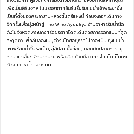
เพื่อเป็นสิริมงคล ในบรรยากาศอันร่มรื่นริมแม่น้ำเจ้าพระยาซึ่ง
เป็นที่ตั้งของพระอารามหลวงชั้นตรีแห่งนี้ ก่อนจะออกเดินทาง
อีกครั้งเพื่อมุ่งหน้าสู่ The Wine Ayudhya ร้านอาหารริมน้ำชื่อ
ดังในจังหวัดพระนครศรีอยุธยาที่โดดเด่นด้วยการออกแบบที่สุด
สะดุดตา เพื่อลิ้มลองเมนูตำรับไทยอยุธยาไม่ว่าจะเป็น กุ้งแม่น้ำ
เผาพร้อมน้ำจิ้มรสเด็ด, ฉู่ฉี่ปลาเนื้ออ่อน, ทอดมันปลากราย, ปู
หลน และอื่นๆ อีกมากมาย พร้อมปิดท้ายมื้ออาหารในสไตล์ไทยๆ
ด้วยมะม่วงน้ำปลาหวาน