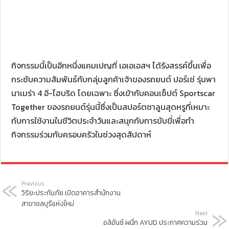
กิจกรรมนี้เป็นอีกหนึ่งแคมเปญที่ เอเอเอสฯ ได้รังสรรค์ขึ้นเพื่อ
กระชับความสัมพันธ์กับกลุ่มลูกค้าเจ้าของรถยนต์ ปอร์เช่ รุ่นพา
นาเมร่า 4 อี-ไฮบริด โดยเฉพาะ ซึ่งเข้ากับคอนเซ็ปต์ Sportscar
Together ของรถยนต์รุ่นนี้ซึ่งเป็นสปอร์ตซาลูนสุดหรูที่เหมาะ
กับการใช้งานในชีวิตประจำวันและสนุกกับการขับขี่เพื่อทำ
กิจกรรมร่วม
กับครอบครัวในช่วงสุดสัปดาห์
Previous
วิริยะประกันภัย เปิดอาคารสำนักงาน
สาขาชลบุรีแห่งใหม่
Next
อลิอันซ์ ผนึก AYUD ประกาศความร่วม