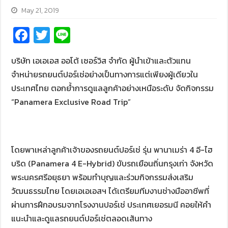
May 21, 2019
Fa
T
Li
ce
wi
n
บริษัท เอเอเอส ออโต้ เซอร์วิส จำกัด ผู้นำเข้าและตัวแทน
b
tt
e
จำหน่ายรถยนต์ปอร์เช่อย่างเป็นทางการแต่เพียงผู้เดียวใน
o
er
ประเทศไทย ตอกย้ำการดูแลลูกค้าอย่างเหนือระดับ จัดกิจกรรม
o
“
Panamera Exclusive Road Trip
”
k
โดยพาเหล่าลูกค้าเจ้าของรถยนต์ปอร์เช่ รุ่น พานาเมร่า 4 อี-ไฮ
บริด (Panamera 4 E-Hybrid) ขับรถเยือนถิ่นกรุงเก่า จังหวัด
พระนครศรีอยุธยา พร้อมทำบุญและร่วมกิจกรรมส่งเสริม
วัฒนธรรมไทย โดยเอเอเอสฯ ได้เตรียมทีมงานช่างมืออาชีพที่
ผ่านการฝึกอบรมจากโรงงานปอร์เช่ ประเทศเยอรมนี คอยให้คำ
แนะนำและดูแลรถยนต์ปอร์เช่ตลอดเส้นทาง