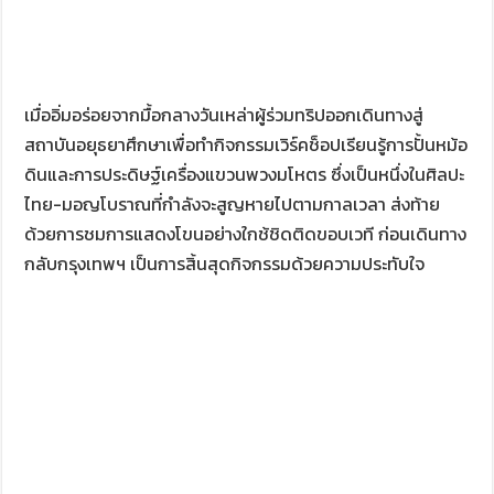
เมื่ออิ่มอร่อยจากมื้อกลางวันเหล่าผู้ร่วมทริปออกเดินทางสู่
สถาบันอยุธยาศึกษาเพื่อทำกิจกรรมเวิร์คช็อปเรียนรู้การปั้นหม้อ
ดินและการประดิษฐ์เครื่องแขวนพวงมโหตร ซึ่งเป็นหนึ่งในศิลปะ
ไทย-มอญโบราณที่กำลังจะสูญหายไปตามกาลเวลา ส่งท้าย
ด้วยการชมการแสดงโขนอย่างใกช้ชิดติดขอบเวที ก่อนเดินทาง
กลับกรุงเทพฯ เป็นการสิ้นสุดกิจกรรมด้วยความประทับใจ