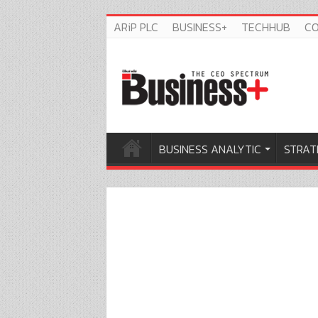
ARiP PLC
BUSINESS+
TECHHUB
C
BUSINESS ANALYTIC
STRAT