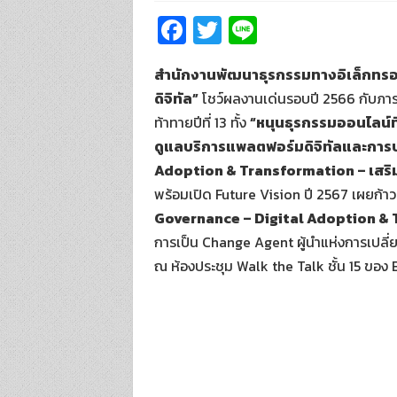
Fa
T
Li
ce
wi
n
สำนักงานพัฒนาธุรกรรมทางอิเล็กทรอน
b
tt
e
ดิจิทัล”
โชว์ผลงานเด่นรอบปี 2566 กับภารกิจ
o
er
ท้าทายปีที่ 13 ทั้ง
“หนุนธุรกรรมออนไลน์ที่
o
ดูแลบริการแพลตฟอร์มดิจิทัลและการปร
k
Adoption & Transformation – เสริมทั
พร้อมเปิด Future Vision ปี 2567 เผยก้าว
Governance – Digital Adoption &
การเป็น Change Agent ผู้นำแห่งการเปลี่ยน
ณ ห้องประชุม Walk the Talk ชั้น 15 ของ