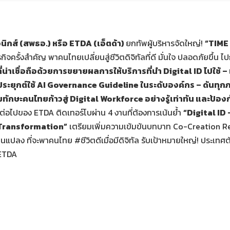
ิกส์ (สพธอ.) หรือ
ETDA (เอ็ตด้า)
ยกทัพผู้บริหารจัดใหญ่!
“TIME 
ครั้งสำคัญ พาคนไทยเปลี่ยนสู่ชีวิตดิจิทัลที่ดี มั่นใจ ปลอดภัยขึ้น 
น่าเชื่อถือด้วยการขยายผลการให้บริการที่นำ Digital ID ไปใช้ 
ะยุกต์ใช้ AI Governance Guideline ในระดับองค์กร – ดันทุก
กษะคนไทยก้าวสู่ Digital Workforce อย่างรู้เท่าทัน และป้อง
ต่อไปของ ETDA ติดเทอร์โบผ่าน 4 งานที่ต้องการเน้นย้ำ
“Digital ID
 Transformation”
เตรียมเพิ่มความเข้มข้นบทบาท Co-Creation Regu
แปลง ที่จะพาคนไทย #ชีวิตดีเมื่อมีดิจิทัล รับเป้าหมายใหญ่! ประเทศต
 ETDA