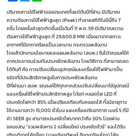
ce
wi
n
ปริมาณการใช้ไฟฟ้าของประเทศตั้งแต่ต้นปีที่ผ่าน มีปริมาณ
b
tt
e
ความต้องการใช้ไฟฟ้าสูงสุด (Peak) ทำลายสถิติในปีนี้ถึง 7
o
er
ครั้ง โดยครั้งล่าสุดเกิดขึ้นเมื่อวันที่ 11 พ.ค. 59 มีปริมาณความ
o
ต้องการใช้ไฟฟ้าสูงสุด ที่ 29,600.8 MW เนื่องมาจากสภาวะ
k
อากาศที่มีอากาศร้อนเป็นเวลานาน กระทรวงพลังงาน
โดยสำนักงานนโยบายและแผนพลังงาน (สนพ.) จึงได้รณรงค์ให้
ภาคประชาชนร่วมกันประหยัดพลังงาน โดยวิธีการ ที่สามารถลด
ได้ทันที คือ การปรับเปลี่ยนอุปกรณ์และเครื่องใช้ไฟฟ้ามาเป็น
ชนิดที่มีประสิทธิภาพสูงในการประหยัดพลังงาน
ปีที่ผ่านมา สนพ. รณรงค์ให้ทุกภาคส่วนปรับเปลี่ยนมาใช้อุปกรณ์
และเครื่องใช้ไฟฟ้าประสิทธิภาพสูง ได้แก่ หลอดไฟ LED ที่
ประหยัดไฟกว่า 85% เมื่อเปรียบเทียบกับหลอดไส้ ทั้งมีอายุการ
ใช้งานนานกว่า 15,000 ชั่วโมง และเครื่องปรับอากาศ เบอร์ 5 ที่มี
ค่า SEER สูง สามารถประหยัดไฟมากกว่าถึง 30% โดยผ่าน
แคมเปญ “รวมพลังหาร 2 เปลี่ยนใหม่ ประหยัดชัวร์” และได้รับ
เกียรติจากโค้ชอ๊อต (นายเกียรติพงษ์ รัชตเกรียงไกร) โค้ช