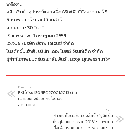
พลังงาน
ผลิตภัณฑ์ : อุปกรณ์และเครื่องใช้ไฟฟ้าที่มีฉลากเบอร์ 5
ชื่อภาพยนตร์ : เราเปลี่ยนชัวร์
ความยาว : 30 วินาที
เริ่มแพร่ภาพ : 1 กรกฎาคม 2559
เอเจนซี่ : บริษัท ยีราฟ เอเจนซี จำกัด
โปรดักชั่นเฮ้าส์ : บริษัท เดอะ โมสต์ ว้อนท์เต็ด จำกัด
ผู้กำกับภาพยนตร์ประชาสัมพันธ์ : นวจุล บุณพรรคนาวิก
Previous
BKI ได้รับ ISO/IEC 27001:2013 ด้าน
ความมั่นคงปลอดภัยในระบบ
สารสนเทศ
Next
ก้าวกระโดดแห่งความสำเร็จ “ยูนิค รัน
นิ่ง สุโขทัยมาราธอน 2016” รวมพลนัก
วิ่งเพื่อมรดกโลก กว่า 5,600 คน ร่วม