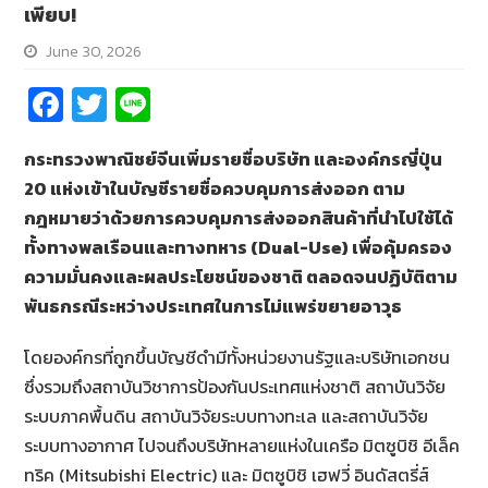
เพียบ!
June 30, 2026
Fa
T
Li
ce
wi
n
กระทรวงพาณิชย์จีนเพิ่มรายชื่อบริษัท และองค์กรญี่ปุ่น
b
tt
e
20
แห่งเข้าในบัญชีรายชื่อควบคุมการส่งออก ตาม
o
er
กฎหมายว่าด้วยการควบคุมการส่งออกสินค้าที่นำไปใช้ได้
o
ทั้งทางพลเรือนและทางทหาร (
Dual-Use)
เพื่อคุ้มครอง
k
ความมั่นคงและผลประโยชน์ของชาติ ตลอดจนปฏิบัติตาม
พันธกรณีระหว่างประเทศในการไม่แพร่ขยายอาวุธ
โดยองค์กรที่ถูกขึ้นบัญชีดำมีทั้งหน่วยงานรัฐและบริษัทเอกชน
ซึ่งรวมถึงสถาบันวิชาการป้องกันประเทศแห่งชาติ สถาบันวิจัย
ระบบภาคพื้นดิน สถาบันวิจัยระบบทางทะเล และสถาบันวิจัย
ระบบทางอากาศ ไปจนถึงบริษัทหลายแห่งในเครือ มิตซูบิชิ อีเล็ค
ทริค (Mitsubishi Electric) และ มิตซูบิชิ เฮฟวี่ อินดัสตรี่ส์