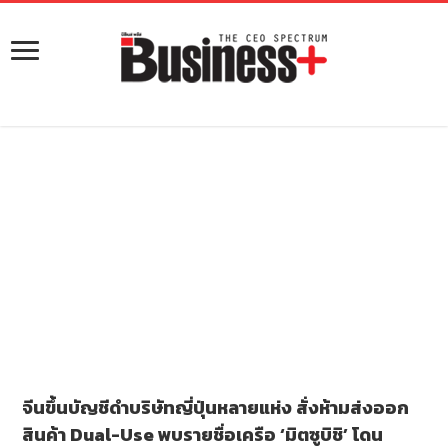
จีนขึ้นบัญชีดำบริษัทญี่ปุ่นหลายแห่ง สั่งห้ามส่งออก
สินค้า Dual-Use พบรายชื่อเครือ ‘มิตซูบิชิ’ โดน