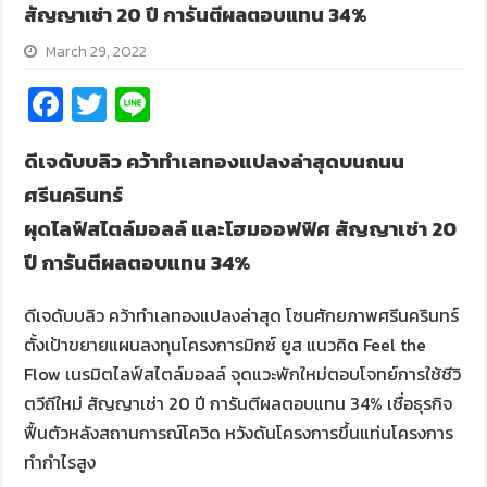
สัญญาเช่า 20 ปี การันตีผลตอบแทน 34%
March 29, 2022
Fa
T
Li
ce
wi
n
ดีเจดับบลิว คว้าทำเลทองแปลงล่าสุดบนถนน
b
tt
e
ศรีนครินทร์
o
er
ผุดไลฟ์สไตล์มอลล์ และโฮมออฟฟิศ สัญญาเช่า 20
o
ปี การันตีผลตอบแทน 34%
k
ดีเจดับบลิว คว้าทำเลทองแปลงล่าสุด โซนศักยภาพศรีนครินทร์
ตั้งเป้าขยายแผนลงทุนโครงการมิกซ์ ยูส แนวคิด Feel the
Flow เนรมิตไลฟ์สไตล์มอลล์ จุดแวะพักใหม่ตอบโจทย์การใช้ชีวิ
ตวีถีใหม่ สัญญาเช่า 20 ปี การันตีผลตอบแทน 34% เชื่อธุรกิจ
ฟื้นตัวหลังสถานการณ์โควิด หวังดันโครงการขึ้นแท่นโครงการ
ทำกำไรสูง