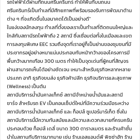
รถไฟฟ้าได้ผ่านที่ถนนศรีนครินทร์ ทำให้พื้นที่บนถนน
ศรีนครินทร์เป็นทำเลที่มีศักยภาพที่พร้อมรองรับการพัฒนาด้าน
ต่าง ๆ ที่จะเกิดขึ้นในอนาคตได้เป็นอย่างดี”
ในแง่ของนักลงทุน ทำเลที่ตั้งของเราเป็นทำเลที่ติดถนนใหญ่และ
ใกล้กับสถานีรถไฟฟ้าถึง 2 สถานี ซึ่งเชื่อมต่อทั้งในเมืองและเขต
การลงทุนพิเศษ EEC รวมถึงจุดที่เราอยู่ก็เป็นย่านของชุมชนที่มี
ประชากรอยู่อย่างหนาแน่นประกอบกับหน้ากว้างของโครงการมี
พื้นกว้างมากเกือบ 300 เมตร ทำให้เป็นจุดเด่นที่ผู้คนที่สัญจร
ผ่านสามารถเห็นได้อย่างชัดเจน เหมาะสำหรับธุรกิจหลากหลาย
ประเภท อาทิ ธุรกิจขนส่ง ธุรกิจค้าปลีก ธุรกิจบริการและสุขภาพ
(Wellness) เป็นต้น
สถานีบริการน้ำมันคาลเท็กซ์ สถานีจำหน่ายน้ำมันและสถานี
ชาร์จ สำหรับรถ EV เป็นคอนเซ็ปต์ใหม่ที่มีความร่วมมือระหว่าง
สถานีบริการน้ำมันคาลเท็กซ์ และ ท็อปส์ ซูเปอร์มาร์เก็ต ซึ่งใน
สถานีบริการนี้มีความทันสมัยและมีความสะดวกสบายที่ครบครัน
ประกอบด้วย ท็อปส์ เดลี่ ขนาด 300 ตารางเมตร และร้านค้าชั้น
นำในสถานทีบริการมากมาย เช่น ร้านเอสแอนด์พี พิซซ่าฮัท ร้าน