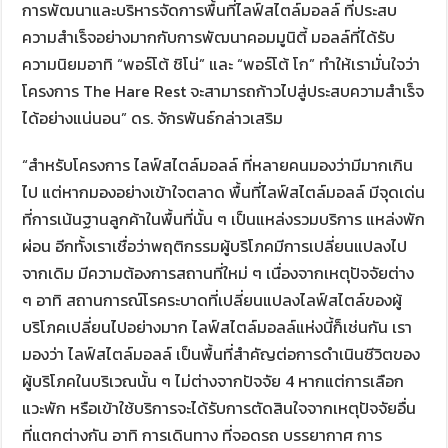
การพัฒนาและบริหารจัดการพื้นที่ไลฟ์สไตล์มอลล์ ที่ประสบ
ความสำเร็จอย่างมากกับการพัฒนาคอมมูนิตี้ มอลล์ที่ได้รับ
ความนิยมอาทิ “พอร์โต้ ชิโน่” และ “พอร์โต้ โก” ทำให้เรามั่นใจว่า
โครงการ The Hare Rest จะสามารถก้าวไปสู่ประสบความสำเร็จ
ได้อย่างแน่นอน” ดร. จักรพันธ์กล่าวเสริม
“สำหรับโครงการ ไลฟ์สไตล์มอลล์ ที่หลายคนมองว่ามีมากเกิน
ไป แต่หากมองอย่างเข้าใจตลาด พื้นที่ไลฟ์สไตล์มอลล์ มีจุดเด่น
ที่การเน้นฐานลูกค้าในพื้นที่นั้น ๆ เป็นแหล่งรวมบริการ แหล่งพัก
ผ่อน อีกทั้งเราเชื่อว่าพฤติกรรมผู้บริโภคมีการเปลี่ยนแปลงไป
จากเดิม มีความต้องการสถานที่ใหม่ ๆ เนื่องจากเหตุปัจจัยต่าง
ๆ อาทิ สถานการณ์โรคระบาดที่เปลี่ยนแปลงไลฟ์สไตล์ของผู้
บริโภคเปลี่ยนไปอย่างมาก ไลฟ์สไตล์มอลล์แห่งนี้ก็เช่นกัน เรา
มองว่า ไลฟ์สไตล์มอลล์ เป็นพื้นที่สำคัญต่อการดำเนินชีวิตของ
ผู้บริโภคในบริเวณนั้น ๆ ไม่ต่างจากปัจจัย 4 หากแต่การเลือก
แวะพัก หรือเข้าใช้บริการจะได้รับการตัดสินใจจากเหตุปัจจัยอื่น
ที่แตกต่างกัน อาทิ การเดินทาง ที่จอดรถ บรรยากาศ การ