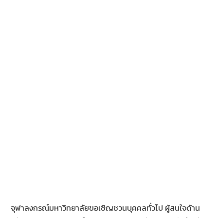
k
จุฬาลงกรณ์มหาวิทยาลัยขอเชิญชวนบุคคลทั่วไป ผู้สนใจด้าน