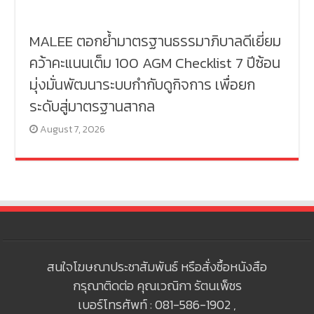
MALEE ตอกย้ำมาตรฐานธรรมาภิบาลดีเยี่ยม
คว้าคะแนนเต็ม 100 AGM Checklist 7 ปีซ้อน
มุ่งมั่นพัฒนาระบบกำกับดูกิจการ เพื่อยก
ระดับสู่มาตรฐานสากล
August 7, 2026
สนใจโฆษณาประชาสัมพันธ์ หรือสั่งซื้อหนังสือ
กรุณาติดต่อ คุณเวณิกา รัตนเพ็ชร
เบอร์โทรศัพท์ : 081-586-1902 ,