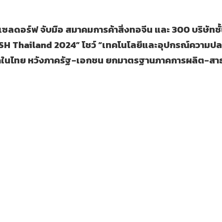
สเซลดอร์ฟ จับมือ สมาคมการค้าสิ่งทอจีน และ
300 บริษัทชั
SH Thailand 2024” โชว์ “เทคโนโลยีและอุปกรณ์ความปลอ
รกในไทย หวังภาครัฐ-เอกชน ยกมาตรฐานภาคการผลิต-สา