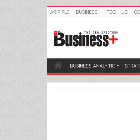
ARiP PLC
BUSINESS+
TECHHUB
C
BUSINESS ANALYTIC
STRAT