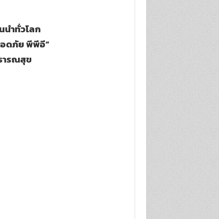
้นนำทั่วโลก
ดภัย พีพีอี”
ธารณสุข