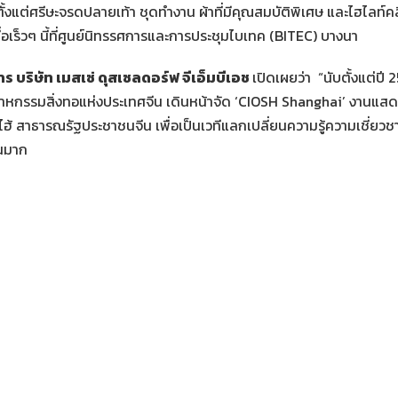
ั้งแต่ศรีษะจรดปลายเท้า ชุดทำงาน ผ้าที่มีคุณสมบัติพิเศษ และไฮไลท
เมื่อเร็วๆ นี้ที่ศูนย์นิทรรศการและการประชุมไบเทค (BITEC) บางนา
ร บริษัท เมสเซ่ ดุสเซลดอร์ฟ จีเอ็มบีเอช
เปิดเผยว่า “นับตั้งแต่ปี 2
าหกรรมสิ่งทอแห่งประเทศจีน เดินหน้าจัด ‘CIOSH Shanghai’ งานแส
่ยงไฮ้ สาธารณรัฐประชาชนจีน เพื่อเป็นเวทีแลกเปลี่ยนความรู้ความเชี่
วนมาก