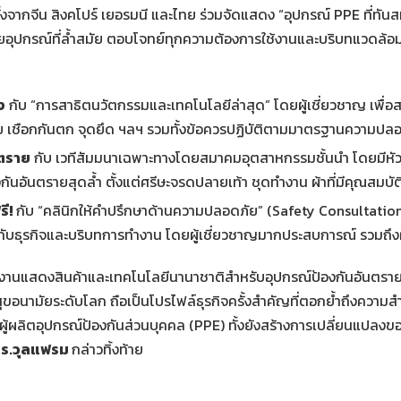
ั้งจากจีน สิงคโปร์ เยอรมนี และไทย ร่วมจัดแสดง “อุปกรณ์ PPE ที่ทันสมัย
ยอุปกรณ์ที่ล้ำสมัย ตอบโจทย์ทุกความต้องการใช้งานและบริบทแวดล้อ
ง
กับ “การสาธิตนวัตกรรมและเทคโนโลยีล่าสุด” โดยผู้เชี่ยวชาญ เพื่อส
ัย เชือกกันตก จุดยึด ฯลฯ รวมทั้งข้อควรปฏิบัติตามมาตรฐานความปลอ
นตราย
กับ เวทีสัมมนาเฉพาะทางโดยสมาคมอุตสาหกรรมชั้นนำ โดยมีหัวข้อ
นอันตรายสุดล้ำ ตั้งแต่ศรีษะจรดปลายเท้า ชุดทำงาน ผ้าที่มีคุณสมบั
รี
!
กับ “คลินิกให้คำปรึกษาด้านความปลอดภัย” (Safety Consultation 
กับธุรกิจและบริบทการทำงาน โดยผู้เชี่ยวชาญมากประสบการณ์ รวมถึงผ
 งานแสดงสินค้าและเทคโนโลยีนานาชาติสำหรับอุปกรณ์ป้องกันอันตราย
นามัยระดับโลก ถือเป็นโปรไฟล์ธุรกิจครั้งสำคัญที่ตอกย้ำถึงความสำเ
้ผลิตอุปกรณ์ป้องกันส่วนบุคคล (PPE) ทั้งยังสร้างการเปลี่ยนแปล
ร.
วุลแฟรม
กล่าวทิ้งท้าย