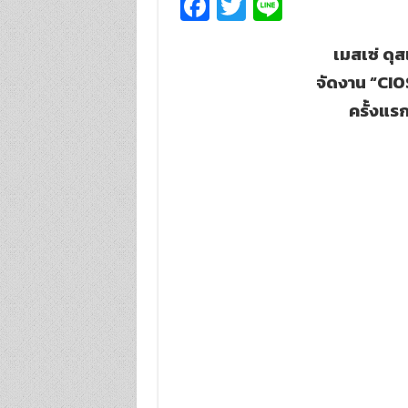
Fa
T
Li
ce
wi
n
เมสเซ่ ดุ
b
tt
e
จัดงาน “
CIO
o
er
ครั้งแ
o
k