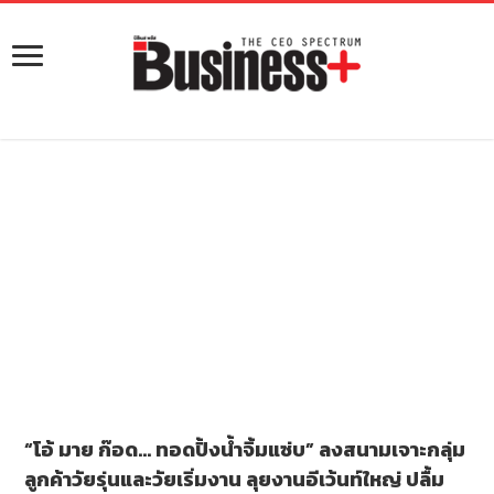
“โอ้ มาย ก๊อด… ทอดปิ้งน้ำจิ้มแซ่บ” ลงสนามเจาะกลุ่ม
ลูกค้าวัยรุ่นและวัยเริ่มงาน ลุยงานอีเว้นท์ใหญ่ ปลื้ม