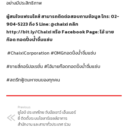
อย่างมีประสิทธิภาพ
ผู้สนใจแฟรนไชส์ สามารถติดต่อสอบถามข้อมูล โทร
: 02-
904-5223 ถึง 5 Line: @chaixi
คลิก
http://bit.ly/Chaixi
หรือ
Facebook Page:
โอ้ มาย
ก๊อด ทอดปิ้งน้ำจิ้มแซ่บ
#ChaixiCorporation #OMGทอดปิ้งน้ำจิ้มแซ่บ
#ชายสี่คอร์ปอเรชั่น #โอ้มายก๊อดทอดปิ้งน้ำจิ้มแซ่บ
#สตรีทฟู้ดมหาชนของทุกคน
Previous
ยูโอบี ประเทศไทย จับมือเชาว์ เอ็นเนอร์
ยี่ ติดตั้งระบบโซลาร์เซลล์อาคาร
สำนักงาน และสาขาทั่วประเทศ ร่วม