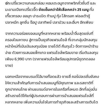
ฉ่า
เปรี้ยวหวานกลมกล่อม หอมเตะจมูกจากพริกคั่วชั้นดี และ
มะขามเปียกเปรี้ยวจี๊ด
จัดเต็มกว่าให้เลือกกว่า
25 เมนู
ทั้ง
เกี๊ยวกรอบ ออมุก ปาระเบิด ก้ามปู กุ้ง ไส้กรอก ฟองเต้าหู้
ปลาหมึก ลูกชิ้น จ๊อปู ปลาทิพย์ ปลาม้วน และอื่นๆ อีกเพียบ
จากความอร่อยของเมนูที่หลากหลาย พร้อมน้ำจิ้มสุดแซ่บที่
ครองใจมหาชน สู่การเป็นธุรกิจแฟรนไชส์ ที่เจาะกลุ่มนักลงทุน
หน้าใหม่ที่เน้นเงินลงทุนน้อย รายได้ดี คืนทุนไว จัดการหน้าร้าน
ง่าย ด้วยการเสนอแพ็กเกจ แฟรนไชส์พร้อมขาย เริ่มต้นลงทุน
เพียง 6,990 บาท (ราคาแฟรนไชส์พร้อมอุปกรณ์ชุดทดลอง
ขาย)
นอกเหนือจากแบรนด์โอ้มายก๊อดแล้ว ชายสี่ คอร์ปอเรชั่นยังคง
ให้ความสำคัญกับการนำเสนอเมนูที่มีคุณภาพ และรสชาติที่
ถูกปากคนไทย ผ่านแบรนด์อาหารในเครือทั้งหมด อีกทั้งมุ่งมั่น
สร้างรายได้ให้แก่ผู้ประกอบการผ่านการนำเสนอแฟรนไชส์ที่
หลากหลาย เพิ่มความมั่นใจในการทำธุรกิจและสร้างการเติบโต