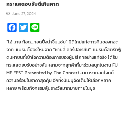
กระแสตอบรับดีเกินคาด
June 27, 2024
Fa
T
Li
ce
wi
n
“โอ้ มาย ก๊อด…ทอดปิ้งน้ำจิ้มแซ่บ” มิติใหม่แห่งการกินของทอด
b
tt
e
จาก แบรนด์น้องใหม่จาก “ชายสี่ คอร์ปอเรชั่น” แบรนด์สตรีทฟู้
o
er
ดมหาชนที่เข้าใจความต้องการของผู้บริโภคอย่างแท้จริง ได้รับ
o
กระแสตอบรับอย่างล้นหลามจากลูกค้าที่มาร่วมสนุกในงาน FU
k
ME FEST Presented by The Concert สามารถตอบโจทย์
ความอร่อยในราคาสุดคุ้ม อีกทั้งมีเมนูจัดเต็มให้เลือกหลาก
หลาย พร้อมกิจกรรมลุ้นรางวัลมากมายภายในบูธ