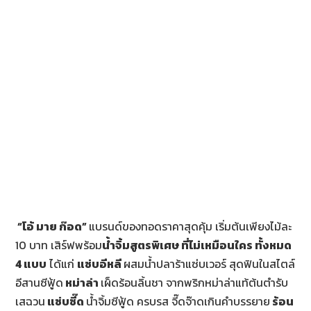
“โอ้ มาย ก๊อด”
แบรนด์ของทอดราคาสุดคุ้ม เริ่มต้นเพียงไม้ละ
10 บาท เสิร์ฟพร้อม
น้ำจิ้มสูตรพิเศษ ที่ไม่เหมือนใคร ทั้งหมด
4 แบบ
ได้แก่
แซ่บอีหลี
ผสมน้ำปลาร้าแซ่บเวอร์ สุดฟินในสไตล์
อีสานซีฟู้ด
หม่าล่า
เผ็ดร้อนลิ้นชา จากพริกหม่าล่าแท้ต้นตำรับ
เสฉวน
แซ่บซี๊ด
น้ำจิ้มซีฟู้ด ครบรส จี๊ดจ๊าดเกินคำบรรยาย
ร้อน