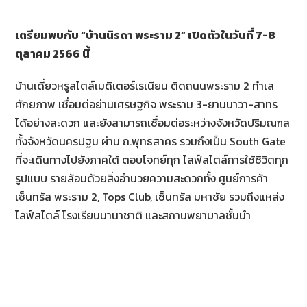
เตรียมพบกับ “บ้านนิรดา พระราม
2” เปิดตัวในวันที่ 7-8
ตุลาคม 2566 นี้
บ้านเดี่ยวหรูสไตล์เมดิเตอร์เรเนียน ติดถนนพระราม 2 ทำเล
ศักยภาพ เชื่อมต่อย่านเศรษฐกิจ พระราม 3-ยานนาวา-สาทร
ได้อย่างสะดวก และยังสามารถเชื่อมต่อระหว่างจังหวัดปริมณฑล
ทั้งจังหวัดนครปฐม ผ่าน ถ.พุทธสาคร รวมถึงเป็น South Gate
ที่จะเดินทางไปยังภาคใต้ ตอบโจทย์ทุก ไลฟ์สไตล์การใช้ชิวิตทุก
รูปแบบ รายล้อมด้วยสิ่งอำนวยความสะดวกทั้ง ศูนย์การค้า
เซ็นทรัล พระราม 2, Tops Club, เซ็นทรัล มหาชัย รวมถึงแหล่ง
ไลฟ์สไตล์ โรงเรียนนานาชาติ และสถานพยาบาลชั้นนำ