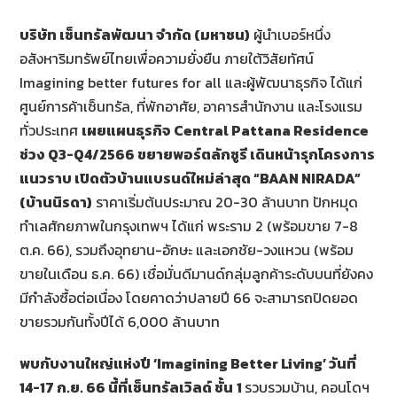
บริษัท เซ็นทรัลพัฒนา จำกัด (มหาชน)
ผู้นำเบอร์หนึ่ง
อสังหาริมทรัพย์ไทยเพื่อความยั่งยืน ภายใต้วิสัยทัศน์
Imagining better futures for all และผู้พัฒนาธุรกิจ ได้แก่
ศูนย์การค้าเซ็นทรัล, ที่พักอาศัย, อาคารสำนักงาน และโรงแรม
ทั่วประเทศ
เผยแผนธุรกิจ
Central Pattana Residence
ช่วง Q3-Q4/2566 ขยายพอร์ตลักซูรี เดินหน้ารุกโครงการ
แนวราบ เปิดตัวบ้านแบรนด์ใหม่ล่าสุด “BAAN NIRADA”
(บ้านนิรดา)
ราคาเริ่มต้นประมาณ 20-30 ล้านบาท ปักหมุด
ทำเลศักยภาพในกรุงเทพฯ ได้แก่ พระราม 2 (พร้อมขาย 7-8
ต.ค. 66), รวมถึงอุทยาน-อักษะ และเอกชัย-วงแหวน (พร้อม
ขายในเดือน ธ.ค. 66) เชื่อมั่นดีมานด์กลุ่มลูกค้าระดับบนที่ยังคง
มีกำลังซื้อต่อเนื่อง โดยคาดว่าปลายปี 66 จะสามารถปิดยอด
ขายรวมกันทั้งปีได้ 6,000 ล้านบาท
พบกับงานใหญ่แห่งปี
‘Imagining Better Living’ วันที่
14-17 ก.ย. 66 นี้ที่เซ็นทรัลเวิลด์ ชั้น
1
รวบรวมบ้าน, คอนโดฯ