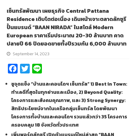
เซ็นทรัลพัฒนา เผยธุรกิจ Central Pattana
Residence เติบโตต่อเนื่อง เดินหน้าเจาะตลาดลักซูรี
ปั้นแบรนด์ “BAAN NIRADA” ในสไตล์ Modern
European ราคาเริ่มประมาณ 20-30 ล้านบาท คาด
ปลายปี 66 ปิดยอดขายทั้งปีรวมกัน 6,000 ล้านบาท
September 14, 2023
Fa
T
Li
ce
wi
n
ชูจุดแข็ง “บ้านและคอนโดฯ เซ็นทรัล”
1) Best in Town:
b
tt
e
ทำเลดีที่สุดในทุกย่านและเมือง, 2) Beyond Quality:
o
er
โครงการและสังคมคุณภาพ, และ 3) Strong Synergy:
o
สิทธิประโยชน์จากในเครือกลุ่มเซ็นทรัล โดยพัฒนา
k
โครงการทั้งบ้านและคอนโดฯ รวมแล้วกว่า 35 โครงการ
ครอบคลุม 18 จังหวัดทั่วประเทศ
เพิ่มพอร์ตลักซูรี เปิดตัวแบรนด์ใหม่ล่าสุด
“BAAN