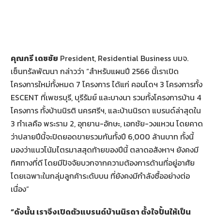
คุณกรี เดชชัย
President, Residential Business บมจ.
เซ็นทรัลพัฒนา กล่าวว่า “สำหรับแผนปี 2566 นี้เราเปิด
โครงการใหม่ทั้งหมด 7 โครงการ ได้แก่ คอนโดฯ 3 โครงการทั้ง
ESCENT ที่เพชรบุรี, บุรีรัมย์ และบางนา รวมทั้งโครงการบ้าน 4
โครงการ ทั้งบ้านนิรติ นครศรีฯ, และบ้านนิรดา แบรนด์ล่าสุดใน
3 ทำเลคือ พระราม 2, อุทยาน-อักษะ, เอกชัย-วงแหวน โดยคาด
ว่าปลายปีนี้จะปิดยอดขายรวมกันทั้งปี 6,000 ล้านบาท ทั้งนี้
มองว่าแนวโน้มไตรมาสสุดท้ายของปีนี้ ตลาดอสังหาฯ ยังคงมี
ทิศทางที่ดี โดยมีปัจจัยบวกจากความต้องการด้านที่อยู่อาศัย
โดยเฉพาะในกลุ่มลูกค้าระดับบน ที่ยังคงมีกำลังซื้ออย่างต่อ
เนื่อง”
“ดังนั้น เราจึงเปิดตัวแบรนด์บ้านนิรดา ตั้งใจปั้นให้เป็น