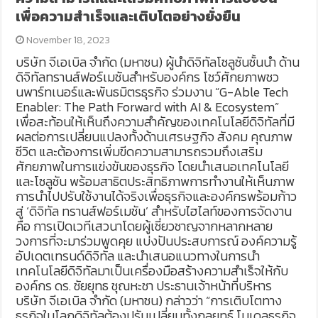
เพื่อความสำเร็จและเติบโตอย่างยั่งยืน
November 18, 2023
บริษัท จีเอเบิล จำกัด (มหาชน) ผู้นำดิจิทัลโซลูชันชั้นนำ ด้าน
ดิจิทัลทรานส์ฟอร์เมชันสำหรับองค์กร โชว์ศักยภาพชว
นพาร์ทเนอร์และพันธมิตรธุรกิจ ร่วมงาน “G-Able Tech
Enabler: The Path Forward with AI & Ecosystem”
เพื่อสะท้อนให้เห็นถึงความสำคัญของเทคโนโลยีดิจิทัลที่มี
ผลต่อการเปลี่ยนแปลงทั้งด้านเศรษฐกิจ สังคม คุณภาพ
ชีวิต และต้องการเพิ่มขีดความสามารถรวมถึงเสริม
ศักยภาพในการแข่งขันของธุรกิจ โดยนำเสนอเทคโนโลยี
และโซลูชัน พร้อมสาธิตประสิทธิภาพการทำงานให้เห็นภาพ
การนำไปปรับใช้งานได้จริงเพื่อธุรกิจและองค์กรพร้อมก้าว
สู่ ‘ดิจิทัล ทรานส์ฟอร์เมชัน’ สำหรับไฮไลท์ของการจัดงาน
คือ การเปิดเวทีเสวนาโดยผู้เชี่ยวชาญจากหลากหลาย
วงการที่จะมาร่วมพูดคุย แบ่งปันประสบการณ์ องค์ความรู้
อัปเดตเทรนด์ดิจิทัล และนำเสนอแนวทางในการนำ
เทคโนโลยีดิจิทัลมาเป็นเครื่องมือสร้างความสำเร็จให้กับ
องค์กร ดร. ชัยยุทธ ชุณหะชา ประธานเจ้าหน้าที่บริหาร
บริษัท จีเอเบิล จำกัด (มหาชน) กล่าวว่า “การเติบโตทาง
ธุรกิจในโลกดิจิทัลต้องปรับเปลี่ยนทั้งกลยุทธ์ โมเดลธุรกิจ