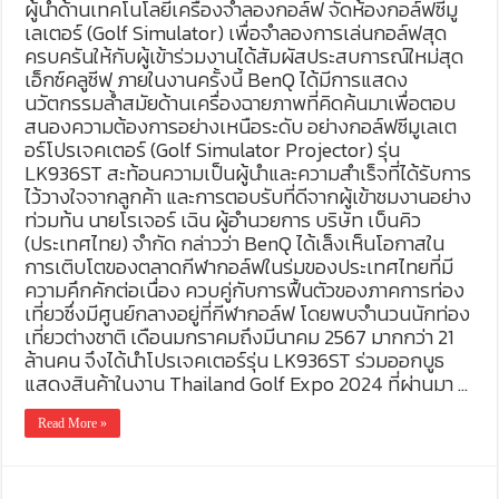
ผู้นำด้านเทคโนโลยีเครื่องจำลองกอล์ฟ จัดห้องกอล์ฟซีมู
เลเตอร์ (Golf Simulator) เพื่อจำลองการเล่นกอล์ฟสุด
ครบครันให้กับผู้เข้าร่วมงานได้สัมผัสประสบการณ์ใหม่สุด
เอ็กซ์คลูซีฟ ภายในงานครั้งนี้ BenQ ได้มีการแสดง
นวัตกรรมล้ำสมัยด้านเครื่องฉายภาพที่คิดค้นมาเพื่อตอบ
สนองความต้องการอย่างเหนือระดับ อย่างกอล์ฟซีมูเลเต
อร์โปรเจคเตอร์ (Golf Simulator Projector) รุ่น
LK936ST สะท้อนความเป็นผู้นำและความสำเร็จที่ได้รับการ
ไว้วางใจจากลูกค้า และการตอบรับที่ดีจากผู้เข้าชมงานอย่าง
ท่วมท้น นายโรเจอร์ เฉิน ผู้อำนวยการ บริษัท เบ็นคิว
(ประเทศไทย) จำกัด กล่าวว่า BenQ ได้เล็งเห็นโอกาสใน
การเติบโตของตลาดกีฬากอล์ฟในร่มของประเทศไทยที่มี
ความคึกคักต่อเนื่อง ควบคู่กับการฟื้นตัวของภาคการท่อง
เที่ยวซึ่งมีศูนย์กลางอยู่ที่กีฬากอล์ฟ โดยพบจำนวนนักท่อง
เที่ยวต่างชาติ เดือนมกราคมถึงมีนาคม 2567 มากกว่า 21
ล้านคน จึงได้นำโปรเจคเตอร์รุ่น LK936ST ร่วมออกบูธ
แสดงสินค้าในงาน Thailand Golf Expo 2024 ที่ผ่านมา …
Read More »