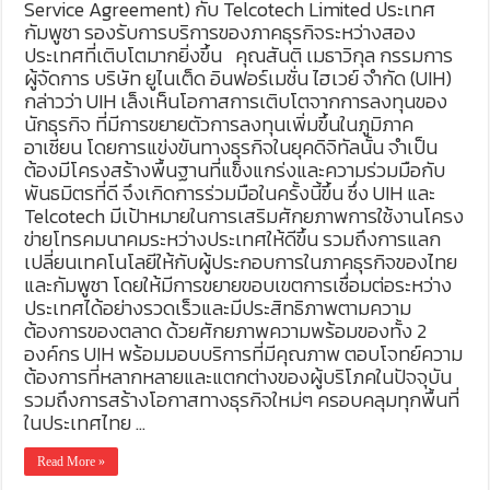
Service Agreement) กับ Telcotech Limited ประเทศ
กัมพูชา รองรับการบริการของภาคธุรกิจระหว่างสอง
ประเทศที่เติบโตมากยิ่งขึ้น คุณสันติ เมธาวิกุล กรรมการ
ผู้จัดการ บริษัท ยูไนเต็ด อินฟอร์เมชั่น ไฮเวย์ จำกัด (UIH)
กล่าวว่า UIH เล็งเห็นโอกาสการเติบโตจากการลงทุนของ
นักธุรกิจ ที่มีการขยายตัวการลงทุนเพิ่มขึ้นในภูมิภาค
อาเซียน โดยการแข่งขันทางธุรกิจในยุคดิจิทัลนั้น จำเป็น
ต้องมีโครงสร้างพื้นฐานที่แข็งแกร่งและความร่วมมือกับ
พันธมิตรที่ดี จึงเกิดการร่วมมือในครั้งนี้ขึ้น ซึ่ง UIH และ
Telcotech มีเป้าหมายในการเสริมศักยภาพการใช้งานโครง
ข่ายโทรคมนาคมระหว่างประเทศให้ดีขึ้น รวมถึงการแลก
เปลี่ยนเทคโนโลยีให้กับผู้ประกอบการในภาคธุรกิจของไทย
และกัมพูชา โดยให้มีการขยายขอบเขตการเชื่อมต่อระหว่าง
ประเทศได้อย่างรวดเร็วและมีประสิทธิภาพตามความ
ต้องการของตลาด ด้วยศักยภาพความพร้อมของทั้ง 2
องค์กร UIH พร้อมมอบบริการที่มีคุณภาพ ตอบโจทย์ความ
ต้องการที่หลากหลายและแตกต่างของผู้บริโภคในปัจจุบัน
รวมถึงการสร้างโอกาสทางธุรกิจใหม่ๆ ครอบคลุมทุกพื้นที่
ในประเทศไทย …
Read More »