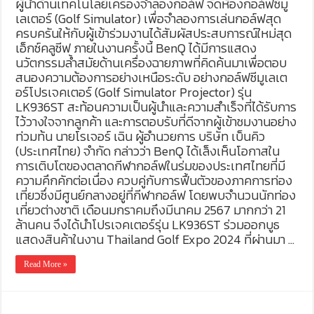
ผู้นำด้านเทคโนโลยีเครื่องจำลองกอล์ฟ จัดห้องกอล์ฟซีมู
เลเตอร์ (Golf Simulator) เพื่อจำลองการเล่นกอล์ฟสุด
ครบครันให้กับผู้เข้าร่วมงานได้สัมผัสประสบการณ์ใหม่สุด
เอ็กซ์คลูซีฟ ภายในงานครั้งนี้ BenQ ได้มีการแสดง
นวัตกรรมล้ำสมัยด้านเครื่องฉายภาพที่คิดค้นมาเพื่อตอบ
สนองความต้องการอย่างเหนือระดับ อย่างกอล์ฟซีมูเลเต
อร์โปรเจคเตอร์ (Golf Simulator Projector) รุ่น
LK936ST สะท้อนความเป็นผู้นำและความสำเร็จที่ได้รับการ
ไว้วางใจจากลูกค้า และการตอบรับที่ดีจากผู้เข้าชมงานอย่าง
ท่วมท้น นายโรเจอร์ เฉิน ผู้อำนวยการ บริษัท เบ็นคิว
(ประเทศไทย) จำกัด กล่าวว่า BenQ ได้เล็งเห็นโอกาสใน
การเติบโตของตลาดกีฬากอล์ฟในร่มของประเทศไทยที่มี
ความคึกคักต่อเนื่อง ควบคู่กับการฟื้นตัวของภาคการท่อง
เที่ยวซึ่งมีศูนย์กลางอยู่ที่กีฬากอล์ฟ โดยพบจำนวนนักท่อง
เที่ยวต่างชาติ เดือนมกราคมถึงมีนาคม 2567 มากกว่า 21
ล้านคน จึงได้นำโปรเจคเตอร์รุ่น LK936ST ร่วมออกบูธ
แสดงสินค้าในงาน Thailand Golf Expo 2024 ที่ผ่านมา …
Read More »