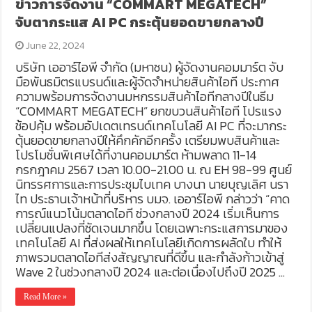
ข่าวการจัดงาน “COMMART MEGATECH”
จับตากระแส AI PC กระตุ้นยอดขายกลางปี
June 22, 2024
บริษัท เออาร์ไอพี จำกัด (มหาชน) ผู้จัดงานคอมมาร์ต จับ
มือพันธมิตรแบรนด์และผู้จัดจำหน่ายสินค้าไอที ประกาศ
ความพร้อมการจัดงานมหกรรมสินค้าไอทีกลางปีในธีม
“COMMART MEGATECH” ยกขบวนสินค้าไอที โปรแรง
ช้อปคุ้ม พร้อมอัปเดตเทรนด์เทคโนโลยี AI PC ที่จะมากระ
ตุ้นยอดขายกลางปีให้คึกคักอีกครั้ง เตรียมพบสินค้าและ
โปรโมชั่นพิเศษได้ที่งานคอมมาร์ต ห้ามพลาด 11-14
กรกฎาคม 2567 เวลา 10.00-21.00 น. ณ EH 98-99 ศูนย์
นิทรรศการและการประชุมไบเทค บางนา นายบุญเลิศ นรา
ไท ประธานเจ้าหน้าที่บริหาร บมจ. เออาร์ไอพี กล่าวว่า “คาด
การณ์แนวโน้มตลาดไอที ช่วงกลางปี 2024 เริ่มเห็นการ
เปลี่ยนแปลงที่ชัดเจนมากขึ้น โดยเฉพาะกระแสการมาของ
เทคโนโลยี AI ที่ส่งผลให้เทคโนโลยีเกิดการผลัดใบ ทำให้
ภาพรวมตลาดไอทีส่งสัญญาณที่ดีขึ้น และกำลังก้าวเข้าสู่
Wave 2 ในช่วงกลางปี 2024 และต่อเนื่องไปถึงปี 2025 …
Read More »