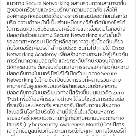
แนวทาง Secure Networking ผสานรวมความสามารถขั้น
สูงของเครือข่ายและระบบรักษาความปลอดภัย เพื่อให้
องค์กรธุรกิจเชื่อมต่อได้อย่างราบรื่นและปลอดภัยในโลกไฮ
บริด ความก้าวหน้านี้เป็นส่วนหนึ่งของวิสัยทัศน์ของซิสโก้
ในการลดความซับซ้อนของเครือข่ายและเชื่อมต่อโลกอย่าง
ปลอดภัยด้วยแนวทาง Secure Networking ระดับชั้นนำ
ของอุตสาหกรรม เปิดตัวหลักสูตร ‘ความรู้เบื้องต้นเกี่ยว
กับไซเบอร์ซีเคียวริตี้’ สำหรับประชาชนทั่วไป ภายใต้ Cisco
Networking Academy เพื่อสร้างความตระหนักรู้เกี่ยวกับ
การรักษาความปลอดภัย และยกระดับทักษะของบุคลากร
ดิจิทัลของไทย ต้อนรับเดือนแห่งการรณรงค์เกี่ยวกับความ
ปลอดภัยทางไซเบอร์ ซิสโก้ได้เปิดตัวแนวทาง Secure
Networking ในไทย ซึ่งเป็นนวัตกรรมที่ผสานรวมความ
สามารถขั้นสูงของระบบเครือข่ายและระบบรักษาความ
ปลอดภัยทางไซเบอร์ แนวทางนี้สร้างขึ้นบนแนวคิด Zero
Trust เพื่อให้องค์กรธุรกิจต่างๆ ได้รับโซลูชั่นการเชื่อมต่อ
ที่ราบรื่นและปลอดภัย สามารถรับมือกับความเสี่ยงทาง
ไซเบอร์ในโลกไฮบริดได้ งานนี้จัดขึ้นในเดือนแห่งการ
รณรงค์สร้างความตระหนักรู้เกี่ยวกับความปลอดภัยทาง
ไซเบอร์ (Cybersecurity Awareness Month) โดยมีการ
เจาะลึกข้อมูลเกี่ยวกับสถานการณ์ภัยคุกคามทางไซเบอร์ที่