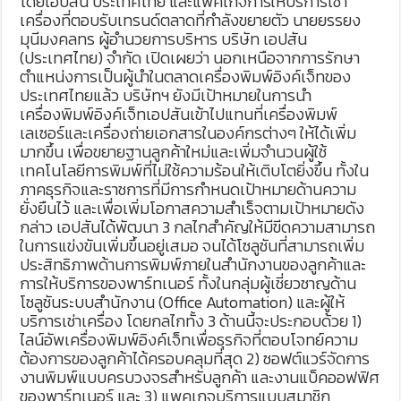
โดยเอปสัน ประเทศไทย และแพ็คเกจการให้บริการเช่า
เครื่องที่ตอบรับเทรนด์ตลาดที่กำลังขยายตัว นายยรรยง
มุนีมงคลทร ผู้อำนวยการบริหาร บริษัท เอปสัน
(ประเทศไทย)​ จำกัด เปิดเผยว่า นอกเหนือจากการรักษา
ตำแหน่งการเป็นผู้นำในตลาดเครื่องพิมพ์อิงค์เจ็ทของ
ประเทศไทยแล้ว บริษัทฯ ยังมีเป้าหมายในการนำ
เครื่องพิมพ์อิงค์เจ็ทเอปสันเข้าไปแทนที่เครื่องพิมพ์
เลเซอร์และเครื่องถ่ายเอกสารในองค์กรต่างๆ ให้ได้เพิ่ม
มากขึ้น เพื่อขยายฐานลูกค้าใหม่และเพิ่มจำนวนผู้ใช้
เทคโนโลยีการพิมพ์ที่ไม่ใช้ความร้อนให้เติบโตยิ่งขึ้น ทั้งใน
ภาคธุรกิจและราชการที่มีการกำหนดเป้าหมายด้านความ
ยั่งยืนไว้ และเพื่อเพิ่มโอกาสความสำเร็จตามเป้าหมายดัง
กล่าว เอปสันได้พัฒนา 3 กลไกสำคัญให้มีขีดความสามารถ
ในการแข่งขันเพิ่มขึ้นอยู่เสมอ จนได้โซลูชันที่สามารถเพิ่ม
ประสิทธิภาพด้านการพิมพ์ภายในสำนักงานของลูกค้าและ
การให้บริการของพาร์ทเนอร์ ทั้งในกลุ่มผู้เชี่ยวชาญด้าน
โซลูชันระบบสำนักงาน (Office Automation) และผู้ให้
บริการเช่าเครื่อง โดยกลไกทั้ง 3 ด้านนี้จะประกอบด้วย 1)
ไลน์อัพเครื่องพิมพ์อิงค์เจ็ทเพื่อธุรกิจที่ตอบโจทย์ความ
ต้องการของลูกค้าได้ครอบคลุมที่สุด 2) ซอฟต์แวร์จัดการ
งานพิมพ์แบบครบวงจรสำหรับลูกค้า และงานแบ็คออฟฟิศ
ของพาร์ทเนอร์ และ 3) แพคเกจบริการแบบสมาชิก