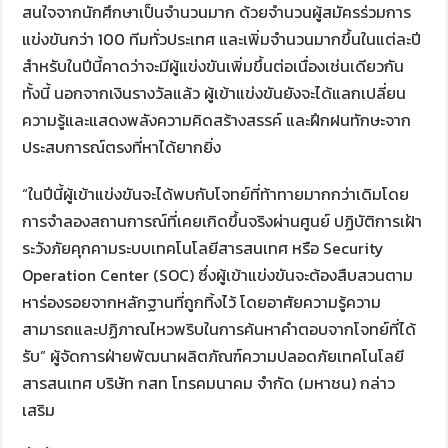
สนใจจากนักศึกษาเป็นจำนวนมาก ด้วยจำนวนผู้สมัครร่วมการ
แข่งขันกว่า 100 ทีมทั่วประเทศ และเพิ่มจำนวนมากขึ้นในแต่ละปี
สำหรับในปีนี้คาดว่าจะมีผู้แข่งขันเพิ่มขึ้นต่อเนื่องเช่นเดียวกัน
ทั้งนี้ นอกจากเงินรางวัลแล้ว ผู้เข้าแข่งขันยังจะได้แลกเปลี่ยน
ความรู้และแสดงพลังความคิดสร้างสรรค์ และฝึกฝนทักษะจาก
ประสบการณ์ตรงที่หาได้ยากยิ่ง
“ในปีนี้ผู้เข้าแข่งขันจะได้พบกับโจทย์ที่ท้าทายมากกว่าเดิมโดย
การจำลองสถานการณ์ที่เคยเกิดขึ้นจริงผ่านศูนย์ ปฏิบัติการเฝ้า
ระวังภัยคุกคามระบบเทคโนโลยีสารสนเทศ หรือ Security
Operation Center (SOC) ซึ่งผู้เข้าแข่งขันจะต้องสืบสวนตาม
หาร่องรอยจากหลักฐานที่ถูกทิ้งไว้ โดยอาศัยความรู้ความ
สามารถและปฏิภาณไหวพริบในการค้นหาคำตอบจากโจทย์ที่ได้
รับ” ผู้จัดการฝ่ายพัฒนาผลิตภัณฑ์ความปลอดภัยเทคโนโลยี
สารสนเทศ บริษัท กสท โทรคมนาคม จำกัด (มหาชน) กล่าว
เสริม