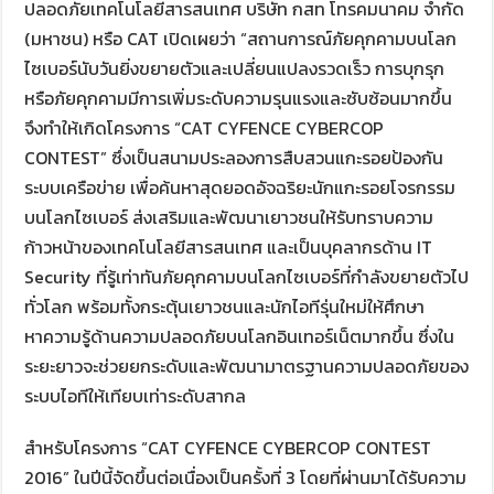
ปลอดภัยเทคโนโลยีสารสนเทศ บริษัท กสท โทรคมนาคม จำกัด
(มหาชน) หรือ CAT เปิดเผยว่า “สถานการณ์ภัยคุกคามบนโลก
ไซเบอร์นับวันยิ่งขยายตัวและเปลี่ยนแปลงรวดเร็ว การบุกรุก
หรือภัยคุกคามมีการเพิ่มระดับความรุนแรงและซับซ้อนมากขึ้น
จึงทำให้เกิดโครงการ “CAT CYFENCE CYBERCOP
CONTEST” ซึ่งเป็นสนามประลองการสืบสวนแกะรอยป้องกัน
ระบบเครือข่าย เพื่อค้นหาสุดยอดอัจฉริยะนักแกะรอยโจรกรรม
บนโลกไซเบอร์ ส่งเสริมและพัฒนาเยาวชนให้รับทราบความ
ก้าวหน้าของเทคโนโลยีสารสนเทศ และเป็นบุคลากรด้าน IT
Security ที่รู้เท่าทันภัยคุกคามบนโลกไซเบอร์ที่กำลังขยายตัวไป
ทั่วโลก พร้อมทั้งกระตุ้นเยาวชนและนักไอทีรุ่นใหม่ให้ศึกษา
หาความรู้ด้านความปลอดภัยบนโลกอินเทอร์เน็ตมากขึ้น ซึ่งใน
ระยะยาวจะช่วยยกระดับและพัฒนามาตรฐานความปลอดภัยของ
ระบบไอทีให้เทียบเท่าระดับสากล
สำหรับโครงการ “CAT CYFENCE CYBERCOP CONTEST
2016” ในปีนี้จัดขึ้นต่อเนื่องเป็นครั้งที่ 3 โดยที่ผ่านมาได้รับความ