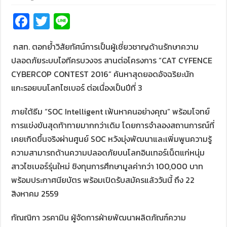
Fa
T
Li
ce
wi
n
กสท. ตอกย้ำวิสัยทัศน์การเป็นผู้เชี่ยวชาญด้านรักษาความ
b
tt
e
ปลอดภัยระบบไอทีครบวงจร สานต่อโครงการ “CAT CYFENCE
o
er
CYBERCOP CONTEST 2016” ค้นหาสุดยอดอัจฉริยะนัก
o
แกะรอยบนโลกไซเบอร์ ต่อเนื่องเป็นปีที่ 3
k
ภายใต้ธีม “SOC Intelligent เฟ้นหาคนอย่างคุณ” พร้อมโจทย์
การแข่งขันสุดท้าทายมากกว่าเดิม โดยการจำลองสถานการณ์ที่
เคยเกิดขึ้นจริงผ่านศูนย์ SOC หวังมุ่งพัฒนาและเพิ่มพูนความรู้
ความสามารถด้านความปลอดภัยบนโลกอินเทอร์เน็ตแก่หนุ่ม
สาวไซเบอร์รุ่นใหม่ ชิงทุนการศึกษามูลค่ากว่า 100,000 บาท
พร้อมประกาศนียบัตร พร้อมเปิดรับสมัครแล้ววันนี้ ถึง 22
สิงหาคม 2559
กัณณิกา วรคามิน ผู้จัดการฝ่ายพัฒนาผลิตภัณฑ์ความ