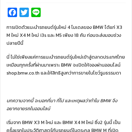
Fa
T
Li
ce
wi
n
การเปิดตัวแนะนำรถยนต์รุ่นใหม่ 4 โมเดลของ BMW ได้แก่ X3
b
tt
e
M ใหม่ X4 M ใหม่ i3s และ M5 เพียง 18 คัน ก่อนจะส่งมอบช่วง
o
er
ปลายปีนี้
o
k
นี่ ไม่ใช่เพียงแค่การแนะนำรถยนต์รุ่นใหม่เข้าสู่ตลาดประเทศไทย
เหมือนทุกครั้งที่ผ่านมาเพราะ BMW จะเปิดให้จองผ่านออนไลน์
shop.bmw.co.th และให้สิทธิสูงกว่าการขายในโชว์รูมธรรมดา
บทความจากนี้ จะบอกที่มา ที่ไป และเหตุผลว่าทำไม BMW จึง
อยากขายรถในออนไลน์
เริ่มจาก BMW X3 M ใหม่ และ BMW X4 M ใหม่ ซึ่ง2 รุ่นนี้ เป็น
ครั้งแรกในประวัติศาสตร์กับรถยนต์ในตระกูล BMW M ที่เปิด