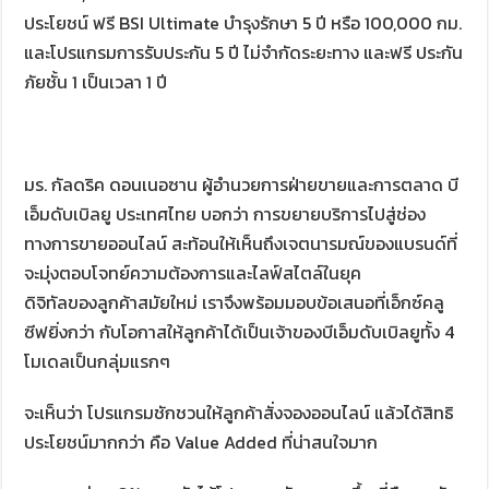
ประโยชน์ ฟรี BSI Ultimate บำรุงรักษา 5 ปี หรือ 100,000 กม.
และโปรแกรมการรับประกัน 5 ปี ไม่จำกัดระยะทาง และฟรี ประกัน
ภัยชั้น 1 เป็นเวลา 1 ปี
มร. กัลดริค ดอนเนอซาน ผู้อำนวยการฝ่ายขายและการตลาด บี
เอ็มดับเบิลยู ประเทศไทย บอกว่า การขยายบริการไปสู่ช่อง
ทางการขายออนไลน์ สะท้อนให้เห็นถึงเจตนารมณ์ของแบรนด์ที่
จะมุ่งตอบโจทย์ความต้องการและไลฟ์สไตล์ในยุค
ดิจิทัลของลูกค้าสมัยใหม่ เราจึงพร้อมมอบข้อเสนอที่เอ็กซ์คลู
ซีฟยิ่งกว่า กับโอกาสให้ลูกค้าได้เป็นเจ้าของบีเอ็มดับเบิลยูทั้ง 4
โมเดลเป็นกลุ่มแรกๆ
จะเห็นว่า โปรแกรมชักชวนให้ลูกค้าสั่งจองออนไลน์ แล้วได้สิทธิ
ประโยชน์มากกว่า คือ Value Added ที่น่าสนใจมาก