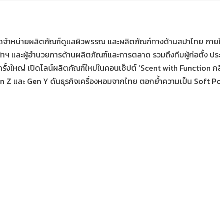
ละผู้จัดจำหน่ายผลิตภัณฑ์ดูแลผิวพรรณ และผลิตภัณฑ์ทางด้านสปาไทย ภา
ิษัทฯ และผู้อำนวยการด้านผลิตภัณฑ์และการตลาด รวมถึงทีมผู้ก่อตั้ง 
ั้งใหญ่ เปิดไลน์ผลิตภัณฑ์ใหม่ในคอนเซ็ปต์ ‘Scent with Function 
Gen Z และ Gen Y ดันธุรกิจเครื่องหอมจากไทย ตอกย้ำความเป็น Soft Po