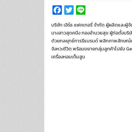
Fa
T
Li
ce
wi
n
บริษัท เอิร์ธ แฟคเทอรี่ จำกัด ผู้ผลิตแ
b
tt
e
นางสาวสุดคนึง กองอำนวยสุข ผู้ก่อตั้งบร
o
er
ด้วยกลยุทธ์การรีแบรนด์ พลิกภาพลักษณ์คร
o
จังหวะชีวิต พร้อมขยายกลุ่มลูกค้าไปยัง 
k
เครื่องหอมเต็มสูบ