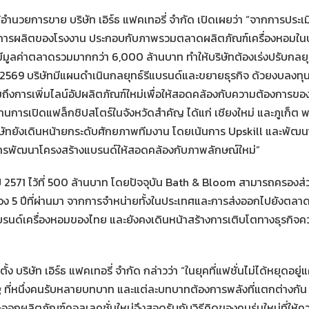
และผู้อำนวยการขาย บริษัท เอิร์ธ แฟคเทอรี่ จำกัด เปิดเผยว่า “จากการประ
ารผลิตของโรงงาน ประกอบกับภาพรวมตลาดผลิตภัณฑ์เครื่องหอมในประเ
และมีมูลค่าตลาดรวมมากกว่า 6,000 ล้านบาท ทำให้บริษัทต้องเร่งปรับก
569 บริษัทมีแผนดำเนินกลยุทธ์รีแบรนด์และขยายธุรกิจ ด้วยงบลงทุน
ถึงการเพิ่มไลน์อัปผลิตภัณฑ์ใหม่เพื่อให้สอดคล้องกับความต้องการของผ
ารเปิดแฟล็กชิปสโตร์ในจังหวัดสำคัญ ได้แก่ เชียงใหม่ และภูเก็ต พร
ิษัทยังเดินหน้ายกระดับศักยภาพทีมงาน โดยเน้นการ Upskill และพัฒน
ารพัฒนาโครงสร้างแบรนด์ให้สอดคล้องกับภาพลักษณ์ใหม่”
นปี 2571 ไว้ที่ 500 ล้านบาท โดยปัจจุบัน Bath & Bloom สามารถครอง
ง 5 ปีที่ผ่านมา จากการจำหน่ายทั้งในประเทศและการส่งออกไปยังตลาดต่า
แบรนด์เครื่องหอมของไทย และยังคงเดินหน้าสร้างการเติบโตทางธุรกิจคว
ง บริษัท เอิร์ธ แฟคเทอรี่ จำกัด กล่าวว่า “ในยุคที่แฟชั่นไม่ได้หยุดอยู่
g ที่หนึ่งคนรับหลายบทบาท และแต่ละบทบาทต้องการพลังที่แตกต่างกัน ซึ
อกผลิตภัณฑ์คอลเลคชั่นใหม่จึงสอดรับกับวิธีคิดของคนรุ่นใหม่ที่ให้ค