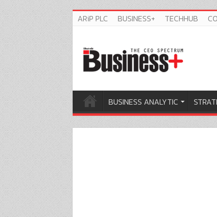
ARiP PLC
BUSINESS+
TECHHUB
C
BUSINESS ANALYTIC
STRAT