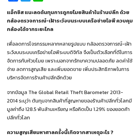
ce
wi
n
แอ็กซิส แนะลดต้นทุนการถูกขโมยสินค้าในร้านปลีก ด้วย
b
tt
e
กล้องตรวจการณ์-เฝ้าระวังบนระบบเครือข่ายไอพี ควบคุม
o
er
กล้องได้จากระยะไกล
o
k
เพื่อลดการโจรกรรมหลากหลายรูปแบบ กล้องตรวจการณ์-เฝ้า
ระวังบนระบบเครือข่ายไอพีระบบดิจิทัล จึงเป็นตัวเลือกที่ดีในการ
จัดการกับหัวขโมย เพราะนอกจากรักษาความปลอดภัย ลดค่าใช้
จ่าย ลดการสูญเสีย และเพิ่มยอดขาย เพิ่มประสิทธิภาพในการ
บริหารจัดการร้านค้าปลีกอีกด้วย
จากข้อมูล The Global Retail Theft Barometer 2013-
2014 ระบุว่า ต้นทุนจากสินค้าที่สูญหายของร้านค้าปลีกทั่วโลกมี
มูลค่าถึง 128.5 พันล้านเหรียญ หรือคิดเป็น 1.29% ของยอดค้า
ปลีกทั่วโลก
ความสูญเสียมหาศาลครั้งนี้เกิดจากสาเหตุอะไร ?