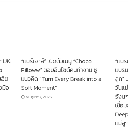
r UK:
“แบร์เฮาส์” เปิดตัวเมนู “Choco
“แบร
o
Pilloww” ตอบอินไซด์คนทำงาน ชู
แบรน
มฮิต
แนวคิด “Turn Every Break into a
ลูก” 
งมือ
Soft Moment”
วันแม
รังนก
August 7, 2026
เชื่อ
Deep
แม่ล