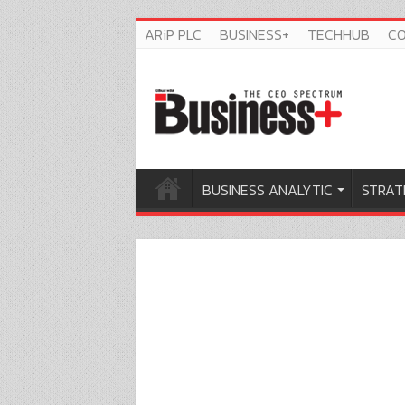
ARiP PLC
BUSINESS+
TECHHUB
C
BUSINESS ANALYTIC
STRAT