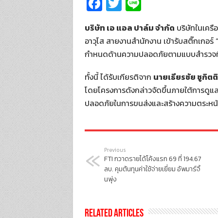
Fa
T
Li
ce
wi
n
บริษัท เอ แอล ปาล์ม จำกัด
บริษัทในเครื
b
tt
e
อาวุโส สายงานสำนักงาน เข้ารับสติ๊กเกอ
o
er
กำหนดด้านความปลอดภัยตามแบบสำรวจที่
o
k
ทั้งนี้ ได้รับเกียรติจาก
นายเธียรชัย ชูกิตติ
โดยโครงการดังกล่าวจัดขึ้นภายใต้การดู
ปลอดภัยในการขนส่งและสร้างความตระหนัก
Previous
FTI กวาดรายได้โค้งแรก 69 ที่ 194.67
ลบ. คุมต้นทุนค่าใช้จ่ายเยี่ยม อัพมาร์จิ้
นพุ่ง
Related Articles