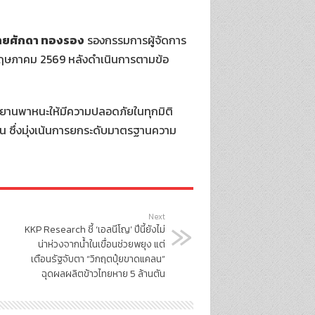
ายศักดา ทองรอง
รองกรรมการผู้จัดการ
5 พฤษภาคม 2569 หลังดำเนินการตามข้อ
ใช้ยานพาหนะให้มีความปลอดภัยในทุกมิติ
 ซึ่งมุ่งเน้นการยกระดับมาตรฐานความ
Next
KKP Research ชี้ ‘เอลนีโญ’ ปีนี้ยังไม่
น่าห่วงจากน้ำในเขื่อนช่วยพยุง แต่
เตือนรัฐจับตา “วิกฤตปุ๋ยขาดแคลน”
ฉุดผลผลิตข้าวไทยหาย 5 ล้านตัน