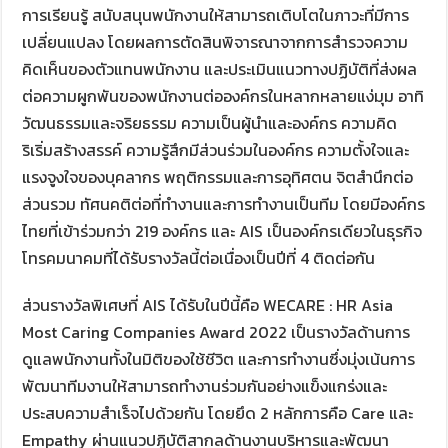
การเรียนรู้ สนับสนุนพนักงานให้สามารถเติบโตในภาวะที่มีการ
เปลี่ยนแปลง โดยผลการตัดสินพิจารณาจากการสำรวจความ
คิดเห็นของตัวแทนพนักงาน และประเมินแนวทางปฏิบัติที่ส่งผล
ต่อความผูกพันของพนักงานต่อองค์กรในหลากหลายแง่มุม อาทิ
วัฒนธรรมและจริยธรรม ความเป็นผู้นำและองค์กร ความคิด
ริเริ่มสร้างสรรค์ ความรู้สึกมีส่วนร่วมในองค์กร ความตั้งใจและ
แรงจูงใจของบุคลากร พฤติกรรมและการอุทิศตน จิตสำนึกต่อ
ส่วนรวม ทัศนคติต่อที่ทำงานและการทำงานเป็นทีม โดยมีองค์กร
ไทยที่เข้าร่วมกว่า 219 องค์กร และ AIS เป็นองค์กรเดียวในธุรกิจ
โทรคมนาคมที่ได้รับรางวัลนี้ต่อเนื่องเป็นปีที่ 4 ติดต่อกัน
ส่วนรางวัลพิเศษที่ AIS ได้รับในปีนี้คือ WECARE : HR Asia
Most Caring Companies Award 2022 เป็นรางวัลด้านการ
ดูแลพนักงานทั้งในมิติของใช้ชีวิต และการทำงานซึ่งมุ่งเน้นการ
พัฒนาทีมงานให้สามารถทำงานร่วมกันอย่างแข็งแกร่งและ
ประสบความสำเร็จไปด้วยกัน โดยยึด 2 หลักการคือ Care และ
Empathy ผ่านแนวปฏิบัติสากลด้านงานบริหารและพัฒนา