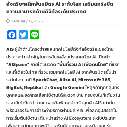
อัจฉริยะผนึกพันธมิตร AI ระดับโลก เสริมแกร่งขีด
ความสามารถด้านดิจิทัลระดับประเทศ
February 16, 2026
Fa
T
Li
ce
wi
n
AIS
ผู้นำด้านโครงข่ายและเทคโนโลยีดิจิทัลอัจฉริยะของไทย
b
tt
e
ประกาศก้าวสำคัญในการขับเคลื่อนประเทศด้วย AI เปิดตัว
o
er
“
AISpace”
ภายใต้แนวคิด
“พื้นที่รวม
AI เพื่อคนไทย”
ที่แรก
o
และที่เดียวในไทย ที่รวบรวมเทคโนโลยี AI จากพันธมิตรชั้นนำ
k
ระดับโลก อาทิ
SparkChat, Alisa AI, Microsoft 365,
BigBot, Replika
และ
Google Gemini
ให้ลูกค้าทุกกลุ่มทั้ง
บุคคลและองค์กรเลือกใช้งานได้สะดวก ง่าย ครบจบในที่เดียว ใน
ราคาที่เข้าถึงได้ โดยเฉพาะดีลพิเศษสำหรับลูกค้า AIS เท่านั้น
พร้อมรองรับการชำระค่าบริการผ่านบิล AIS เพื่อลดอุปสรรคใน
การเริ่มต้นใช้งาน เดินหน้าสร้าง AI Ecosystem ระดับประเทศ
เพื่อยกระดับคุณภาพชีวิต เสริมศักยภาพภาคธุรกิจ และเร่ง