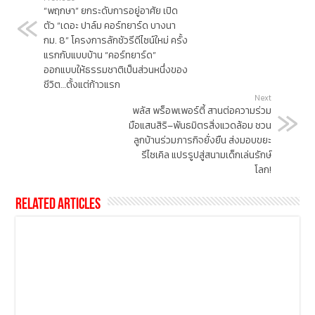
“พฤกษา” ยกระดับการอยู่อาศัย เปิด
ตัว “เดอะ ปาล์ม คอร์ทยาร์ด บางนา
กม. 8” โครงการลักชัวรีดีไซน์ใหม่ ครั้ง
แรกกับแบบบ้าน “คอร์ทยาร์ด”
ออกแบบให้ธรรมชาติเป็นส่วนหนึ่งของ
ชีวิต…ตั้งแต่ก้าวแรก
Next
พลัส พร็อพเพอร์ตี้ สานต่อความร่วม
มือแสนสิริ–พันธมิตรสิ่งแวดล้อม ชวน
ลูกบ้านร่วมภารกิจยั่งยืน ส่งมอบขยะ
รีไซเคิล แปรรูปสู่สนามเด็กเล่นรักษ์
โลก!
Related Articles