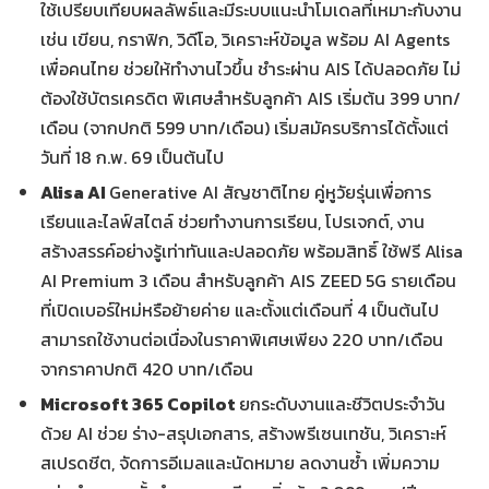
ใช้เปรียบเทียบผลลัพธ์และมีระบบแนะนำโมเดลที่เหมาะกับงาน
เช่น เขียน, กราฟิก, วิดีโอ, วิเคราะห์ข้อมูล พร้อม AI Agents
เพื่อคนไทย ช่วยให้ทำงานไวขึ้น ชำระผ่าน AIS ได้ปลอดภัย ไม่
ต้องใช้บัตรเครดิต พิเศษสำหรับลูกค้า AIS เริ่มต้น 399 บาท/
เดือน (จากปกติ 599 บาท/เดือน) เริ่มสมัครบริการได้ตั้งแต่
วันที่ 18 ก.พ. 69 เป็นต้นไป
Alisa AI
Generative AI สัญชาติไทย คู่หูวัยรุ่นเพื่อการ
เรียนและไลฟ์สไตล์ ช่วยทำงานการเรียน, โปรเจกต์, งาน
สร้างสรรค์อย่างรู้เท่าทันและปลอดภัย พร้อมสิทธิ์ ใช้ฟรี Alisa
AI Premium 3 เดือน สำหรับลูกค้า AIS ZEED 5G รายเดือน
ที่เปิดเบอร์ใหม่หรือย้ายค่าย และตั้งแต่เดือนที่ 4 เป็นต้นไป
สามารถใช้งานต่อเนื่องในราคาพิเศษเพียง 220 บาท/เดือน
จากราคาปกติ 420 บาท/เดือน
Microsoft 365 Copilot
ยกระดับงานและชีวิตประจำวัน
ด้วย AI ช่วย ร่าง-สรุปเอกสาร, สร้างพรีเซนเทชัน, วิเคราะห์
สเปรดชีต, จัดการอีเมลและนัดหมาย ลดงานซ้ำ เพิ่มความ