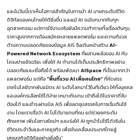
และในวันนี้เราเห็นโอกาสสำคัญในการนำ AI มายกระดับชีวิต
ดิจิทัลของคนไทยให้ดียิ่งขึ้น และแม้ AI จะมีบทบาทกับทุก
อุตสาหกรรม แต่การใช้งานจริงยังมีความท้าทายทั้งเรื่องต้นทุน
ราคาสูงจากการต้องสมัครหลายแพลตฟอร์ม และความกังวล
ด้านความปลอดภัยของข้อมูล AIS จึงเดินหน้าสร้าง
AI-
Powered Network Ecosystem
ที่ผสานพลังของ AI กับ
โครงข่ายอัจฉริยะ เพื่อให้ AI ทำงานได้เต็มประสิทธิภาพอย่าง
ปลอดภัยและเชื่อถือได้ พร้อมพัฒนา
AISpace
ที่เป็นมากกว่า
แพลตฟอร์ม แต่คือ
“พื้นที่รวม
AI เพื่อคนไทย”
ที่คัดสรร
เทคโนโลยีจากพันธมิตร AI ระดับโลกมาไว้ในที่เดียว ให้ทั้งบุคคล
และองค์กรเลือกใช้ได้ง่าย เหมาะกับงาน เข้าถึงได้ในราคาที่จับ
ต้องได้ และชำระผ่านบิล AIS เพื่อลดอุปสรรคในการเริ่มต้นใช้
งาน โดยเราเชื่อว่า AI ไม่ได้มาแทนที่คน แต่ช่วยยกระดับ
ศักยภาพ เพิ่มโอกาสใหม่ๆ และเร่งให้ AI ถูกนำไปใช้ได้จริงใน
ชีวิตประจำวันและภาคธุรกิจ เพื่อขับเคลื่อนประเทศไทยสู่
เศรษฐกิจดิจิทัลอย่างยั่งยืน”