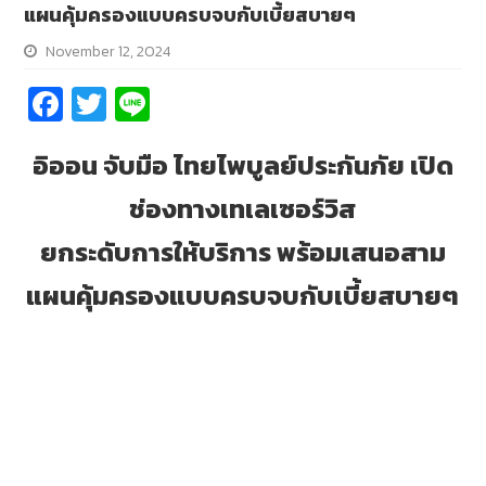
แผนคุ้มครองแบบครบจบกับเบี้ยสบายๆ
November 12, 2024
Fa
T
Li
ce
wi
n
อิออน จับมือ ไทยไพบูลย์ประกันภัย เปิด
b
tt
e
o
er
ช่องทางเทเลเซอร์วิส
o
ยกระดับการให้บริการ พร้อมเสนอสาม
k
แผนคุ้มครองแบบครบจบกับเบี้ยสบายๆ