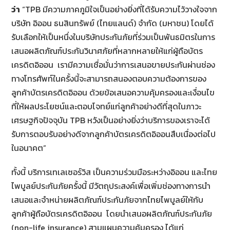
ว่า
“TPB มีความภาคภูมิใจเป็นอย่างยิ่งที่ได้รับความไว้วางใจจาก
บริษัท อิออน ธนสินทรัพย์ (ไทยแลนด์) จำกัด (มหาชน) โดยได้
รับเลือกให้เป็นหนึ่งในบริษัทประกันภัยที่ร่วมเป็นพันธมิตรในการ
เสนอผลิตภัณฑ์ประกันวินาศภัยที่หลากหลายให้แก่ผู้ถือบัตร
เครดิตอิออน เรามีความเชื่อมั่นว่าการเสนอขายประกันผ่านช่อง
ทางโทรศัพท์ในครั้งนี้จะสามารถสนองตอบความต้องการของ
ลูกค้าบัตรเครดิตอิออน ด้วยข้อเสนอความคุ้มครองและเงื่อนไข
ที่ให้ผลประโยชน์และตอบโจทย์แก่ลูกค้าอย่างดีที่สุดในภาวะ
เศรษฐกิจปัจจุบัน TPB หวังเป็นอย่างยิ่งว่าบริการของเราจะได้
รับการตอบรับอย่างดีจากลูกค้าบัตรเครดิตอิออนสืบเนื่องต่อไป
ในอนาคต”
ทั้งนี้ บริการเทเลเซอร์วิส เป็นความร่วมมือระหว่างอิออน และไทย
ไพบูลย์ประกันภัยครั้งนี้ มีวัตถุประสงค์เพื่อเพิ่มช่องทางการนำ
เสนอและจำหน่ายผลิตภัณฑ์ประกันภัยจากไทยไพบูลย์ให้กับ
ลูกค้าผู้ถือบัตรเครดิตอิออน โดยนำเสนอผลิตภัณฑ์ประกันภัย
(non-life insurance) สามแผนความคุ้มครอง ได้แก่