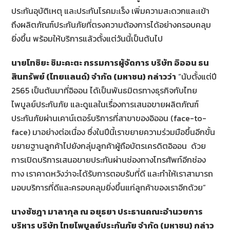
ประกันอุบัติเหตุ และประกันโรคมะเร็ง เพิ่มความสะดวกและเข้า
ถึงผลิตภัณฑ์ประกันภัยที่ตรงความต้องการได้อย่างครอบคลุม
ยิ่งขึ้น พร้อมให้บริการแล้วตั้งแต่วันนี้เป็นต้นไป
นายโทชิยะ ชิมะคะตะ กรรมการผู้จัดการ บริษัท อิออน ธน
สินทรัพย์ (ไทยแลนด์) จำกัด (มหาชน) กล่าวว่า
“นับตั้งแต่ปี
2565 เป็นต้นมาที่อิออน ได้เป็นพันธมิตรทางธุรกิจกับไทย
ไพบูลย์ประกันภัย และดูแลในเรื่องการเสนอขายผลิตภัณฑ์
ประกันภัยผ่านเคาน์เตอร์บริการที่สาขาของอิออน (face-to-
face) มาอย่างต่อเนื่อง ซึ่งในปีนี้เราขยายความร่วมมือขึ้นอีกขั้น
ขยายฐานลูกค้าไปยังกลุ่มลูกค้าผู้ถือบัตรเครดิตอิออน ด้วย
การเปิดบริการเสนอขายประกันผ่านช่องทางโทรศัพท์อีกช่อง
ทาง เราคาดหวังว่าจะได้รับการตอบรับที่ดี และทำให้เราสามารถ
มอบบริการที่ดีและครอบคลุมยิ่งขึ้นแก่ลูกค้าของเราอีกด้วย”
นางชัชฎา มาลากุล ณ อยุธยา ประธานคณะอำนวยการ
บริหาร บริษัท ไทยไพบูลย์ประกันภัย จำกัด (มหาชน) กล่าว