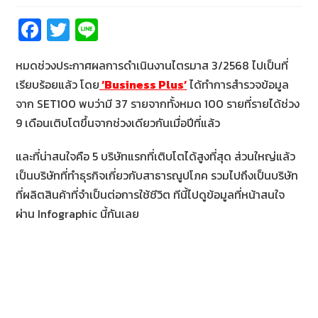
Fa
T
Li
ce
wi
n
หมดช่วงประกาศผลการดำเนินงานไตรมาส 3/2568 ไปเป็นที่
b
tt
e
เรียบร้อยแล้ว โดย
‘Business Plus’
ได้ทำการสำรวจข้อมูล
o
er
จาก SET100 พบว่ามี 37 รายจากทั้งหมด 100 รายที่รายได้ช่วง
o
9 เดือนเติบโตขึ้นจากช่วงเดียวกันเมื่อปีที่แล้ว
k
และที่น่าสนใจคือ 5 บริษัทแรกที่เติบโตได้สูงที่สุด ส่วนใหญ่แล้ว
เป็นบริษัทที่ทำธุรกิจเกี่ยวกับสาธารณูปโภค รวมไปถึงเป็นบริษัท
ที่ผลิตสินค้าที่จำเป็นต่อการใช้ชีวิต ทีนี้ไปดูข้อมูลที่หน้าสนใจ
ผ่าน Infographic นี้กันเลย