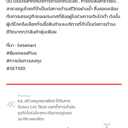
นั้น เป็นบริษัทที่ให้บริการด้านเทคโนโลยี , การขนส่งสาธารณะ ,
สาธารณูปโภคที่จำเป็นต่อการดำรงชีวิตอย่างน้ำ ซึ่งสอดคล้อง
กับการเศรษฐกิจของประเทศที่ยังอยู่ในช่วงการเติบโตต่ำ ดังนั้น
ผู้บริโภคจึงเลือกที่จะซื้อสินค้าและบริการที่จำเป็นต่อการดำรง
ชีวิตมากกว่าสินค้าฟุ่มเฟือย
ที่มา : Setsmart
#BusinessPlus
#การเงินการลงทุน
#SET100
Previous
KJL สร้างหมุดหมายใหม่! ได้รับการ
รับรอง CAC ปีแรก ตอกย้ำการดำเนิน
ธุรกิจโปร่งใส ยกระดับมาตรฐานธร
รมาภิบาลองค์กร
Next