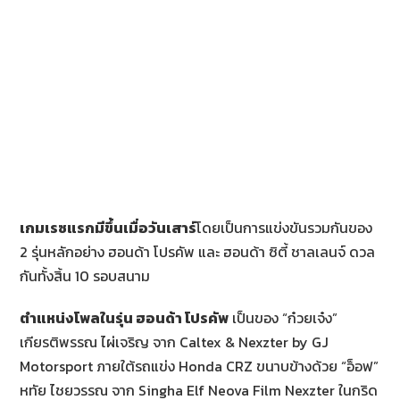
เกมเรซแรกมีขึ้นเมื่อวันเสาร์
โดยเป็นการแข่งขันรวมกันของ
2 รุ่นหลักอย่าง ฮอนด้า โปรคัพ และ ฮอนด้า ซิตี้ ชาลเลนจ์ ดวล
กันทั้งสิ้น 10 รอบสนาม
ตำแหน่งโพลในรุ่น ฮอนด้า โปรคัพ
เป็นของ “ก๋วยเจ๋ง”
เกียรติพรรณ ไผ่เจริญ จาก Caltex & Nexzter by GJ
Motorsport ภายใต้รถแข่ง Honda CRZ ขนาบข้างด้วย “อ็อฟ”
หทัย ไชยวรรณ จาก Singha Elf Neova Film Nexzter ในกริด