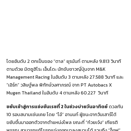
โดยอันดับ 2 ตกเป็นของ “ตาล” ยุรนันท์ ตามหลัง 9.813 วินาที
ตามด้วย มิตซูฮิโระ เอ็นโดะ นักขับชาวญี่ปุ่นจาก M&K
Management Racing ในอันดับ 3 ตามหลัง 27.588 วินาที และ
“เอิร์ก” วสิษฐ์พล พิทักษ์วงศาภรณ์ จาก PT Autobacs X
Mugen Thailand ในอันดับ 4 ตามหลัง 60.227 วินาที
ขยับเข้าสู่การแข่งขันเรซที่ 2 ในช่วงบ่ายวันอาทิตย์
ดวลกัน
10 รอบสนามเช่นเคย โดย “โอ๋” อานนท์ ผู้ชนะจากวันเสาร์ได้
ขยับขึ้นมาออกตัวจากตำแหน่งโพล ขณะที่ “ก๋วยเจ๋ง” เกียรติ
พรรณ สามารถแก้ไขรถแข่งออกมาลงสนามได้ รวมถึง “อ็อฟ”