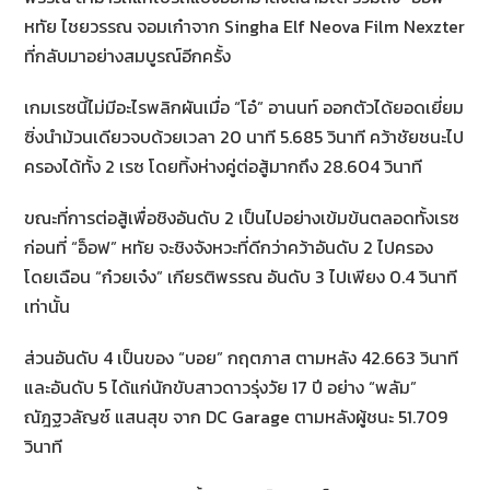
หทัย ไชยวรรณ จอมเก๋าจาก Singha Elf Neova Film Nexzter
ที่กลับมาอย่างสมบูรณ์อีกครั้ง
เกมเรซนี้ไม่มีอะไรพลิกผันเมื่อ “โอ๋” อานนท์ ออกตัวได้ยอดเยี่ยม
ซิ่งนำม้วนเดียวจบด้วยเวลา 20 นาที 5.685 วินาที คว้าชัยชนะไป
ครองได้ทั้ง 2 เรซ โดยทิ้งห่างคู่ต่อสู้มากถึง 28.604 วินาที
ขณะที่การต่อสู้เพื่อชิงอันดับ 2 เป็นไปอย่างเข้มข้นตลอดทั้งเรซ
ก่อนที่ “อ็อฟ” หทัย จะชิงจังหวะที่ดีกว่าคว้าอันดับ 2 ไปครอง
โดยเฉือน “ก๋วยเจ๋ง” เกียรติพรรณ อันดับ 3 ไปเพียง 0.4 วินาที
เท่านั้น
ส่วนอันดับ 4 เป็นของ “บอย” กฤตภาส ตามหลัง 42.663 วินาที
และอันดับ 5 ได้แก่นักขับสาวดาวรุ่งวัย 17 ปี อย่าง “พลัม”
ณัฎฐวลัญซ์ แสนสุข จาก DC Garage ตามหลังผู้ชนะ 51.709
วินาที