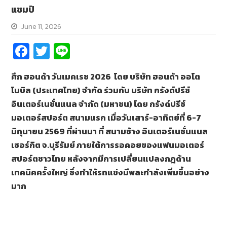
แชมป์
June 11, 2026
Fa
T
Li
ce
wi
n
ศึก ฮอนด้า วันเมคเรซ 2026 โดย บริษัท ฮอนด้า ออโต
b
tt
e
โมบิล (ประเทศไทย) จำกัด ร่วมกับ บริษัท กรังด์ปรีซ์
o
er
อินเตอร์เนชั่นแนล จำกัด (มหาชน) โดย กรังด์ปรีซ์
o
มอเตอร์สปอร์ต สนามแรก เมื่อวันเสาร์-อาทิตย์ที่ 6-7
k
มิถุนายน 2569 ที่ผ่านมา ที่ สนามช้าง อินเตอร์เนชั่นแนล
เซอร์กิต จ.บุรีรัมย์ ภายใต้การรอคอยของแฟนมอเตอร์
สปอร์ตชาวไทย หลังจากมีการเปลี่ยนแปลงกฎด้าน
เทคนิคครั้งใหญ่ ซึ่งทำให้รถแข่งมีพละกำลังเพิ่มขึ้นอย่าง
มาก