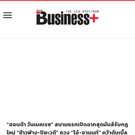
“ฮอนด้า วันเมคเรซ” สนามแรกเปิดฉากสุดมันส์รับกฎ
ใหม่ “ข้าวฟ่าง-ปิยะวดี” ควง “โอ๋-อานนท์” คว้าดับเบิ้ล