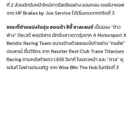
ที่ 2 ส่วนนักขับหน้าใหม่ชาวรัสเซียอย่าง แอนทอน เชอร์บาคอฟ
จาก HP Brakes by Joe Service ได้เริ่มเกมจากกริดที่ 3
ขณะที่ตำแหน่งในรุ่น ฮอนด้า ซิตี้ ชาลเลนจ์
เป็นของ “ข้าว
ฟ่าง” ปิยะวดี พฤฒิสาร นักขับสาวดาวรุ่งจาก A Motorsport X
Bendix Racing Team ขนาบข้างด้วยแชมป์เก่าอย่าง “กอล์ฟ”
ประพจน์ ชื่นวิจิตร จาก Nexzter Rest Club Trane Titanium
Racing ตามหลังหัวแถว 1.655 วินาที ในแถวหน้า และ “ตาล” ยุ
รนันท์ โอฬารประเสริฐ จาก Wise Bfin The Hub ในกริดที่ 3