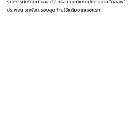
รายการนี้ให้กับตัวเองได้สำเร็จ ขณะที่แชมป์เก่าอย่าง “กอล์ฟ”
ประพจน์ รถพังในรอบสุดท้ายไร้แต้มจากเรซแรก