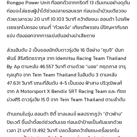
Rongpo Power Unit ที่ออกตัวจากกริดที่ 13 เริ่มเกมอย่างดุดัน
ก่อนจะไล่แซงผู้นำได้ช่วงปลายรอบแรก ก่อนจะนำม้วนเดียวจบ
ด้วยเวลารวม 20 นาที 10.103 วินาที คว้าชัยชนะ ฮอนด้า โปรคัพ
เรซแรกไปครอง ขณะที่ “ก๋วยเจ๋ง” เกียรติพรรณ มีปัญหากับรถ
แข่ง ต้องออกจากการแข่งขันอย่างน่าเสียดาย
ส่วนอันดับ 2 เป็นของนักขับดาวรุ่งวัย 16 ปีอย่าง “ซุนจิ” นันท
พันธ์ สิริสริตธรากุล จาก Idemitsu Racing Team Thailand
By Ap ตามหลัง 46.557 วินาที ตามด้วย “บอย” กฤตภาส จารุ
กุลนุกิจ จาก Tein Team Thailand ในอันดับ 3 ตามหลัง
47.631 วินาที ขณะที่อันดับ 4-5 เป็นของ ฟ้าสาง ปริวุฒิพงศ์
จาก A Motorsport X Bendix SRT Racing Team และ ทัชช
ม่วงศิริ ดาวรุ่งวัย 15 ปี จาก Tein Team Thailand ตามลำดับ
ด้านเกมในรุ่น ฮอนด้า ซิตี้ ชาลเลนจ์ ผลปรากฏว่า “ข้าวฟ่าง”
ปิยะวดี ขึ้นนำตั้งแต่ช่วงต้นเรซ ก่อนเข้าป้ายเป็นคันแรกด้วย
เวลา 21 นาที 13.492 วินาที ปลดล็อคคว้าชัยชนะครั้งแรกใน