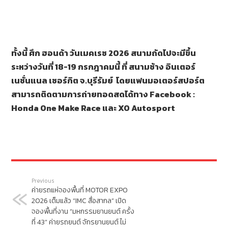
ทั้งนี้ ศึก ฮอนด้า วันเมคเรซ 2026 สนามถัดไปจะมีขึ้น
ระหว่างวันที่ 18-19 กรกฎาคมนี้ ที่ สนามช้าง อินเตอร์
เนชั่นแนล เซอร์กิต จ.บุรีรัมย์
โดยแฟนมอเตอร์สปอร์ต
สามารถติดตามการถ่ายทอดสดได้ทาง
Facebook :
Honda One Make Race
และ
XO Autosport
Previous
ค่ายรถแห่จองพื้นที่ MOTOR EXPO
2026 เต็มแล้ว “IMC สื่อสากล” เปิด
จองพื้นที่งาน “มหกรรมยานยนต์ ครั้ง
ที่ 43” ค่ายรถยนต์ จักรยานยนต์ ไม่