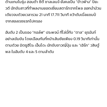
ด้านเกมในรุ่น ฮอนด้า ซิตี้ ชาลเลนจ์ ยังคงเป็น “ข้าวฟ่าง” ปิยะ
วดี นักขับสาวที่ทำผลงานยอดเยี่ยมสตาร์ทจากโพล ออกนำม้วน
เดียวจบด้วยเวลารวม 21 นาที 17.711 วินาที คว้าดับเบิ้ลแชมป์
จากสองเรซแรกไปครอง
อันดับ 2 เป็นของ “กอล์ฟ” ประพจน์ ที่ไล่บี้กับ “ตาล” ยุรนันท์
อย่างเข้มข้น โดยเฉือนกันที่หน้าเส้นชัยเพียง 0.19 วินาทีเท่านั้น
ตามด้วย มิตซูฮิโระ เอ็นโดะ นักขับชาวญี่ปุ่น และ “เอิร์ก” วสิษฐ์
พล ในอันดับ 4 และ 5 ตามลำดับ