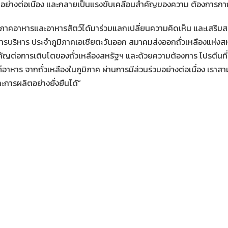
มขึ้นอย่างต่อเนื่อง และกลายเป็นแรงขับเคลื่อนสำคัญของความ ต้องการก
ั้งภาคอาหารและอาหารสัตว์ได้มาร่วมแลกเปลี่ยนความคิดเห็น และเสริม
การบริหาร ประจำภูมิภาคเอเชียตะวันออก สมาคมส่งออกถั่วเหลืองแห่งสห
คัญต่อการเติบโตของถั่วเหลืองสหรัฐฯ และด้วยความต้องการ โปรตีนที่เพิ
อาหาร จากถั่วเหลืองในภูมิภาค ผ่านการมีส่วนร่วมอย่างต่อเนื่อง เร
ารผลิตอย่างยั่งยืนได้”