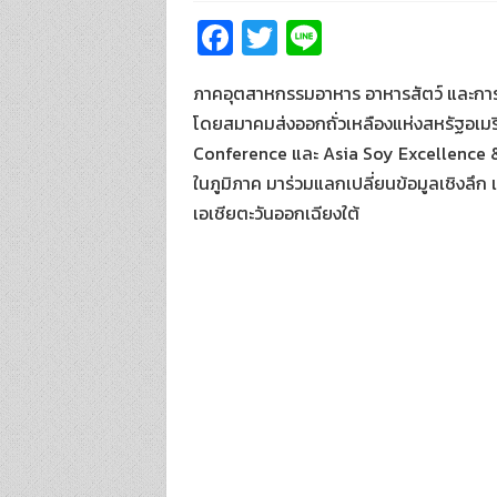
Fa
T
Li
ce
wi
n
ภาคอุตสาหกรรมอาหาร อาหารสัตว์ และการค้
b
tt
e
โดยสมาคมส่งออกถั่วเหลืองแห่งสหรัฐอเมร
o
er
Conference และ Asia Soy Excellence & 
o
ในภูมิภาค มาร่วมแลกเปลี่ยนข้อมูลเชิง
k
เอเชียตะวันออกเฉียงใต้