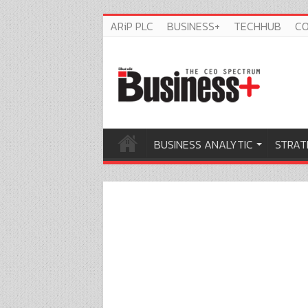
ARiP PLC
BUSINESS+
TECHHUB
C
BUSINESS ANALYTIC
STRAT