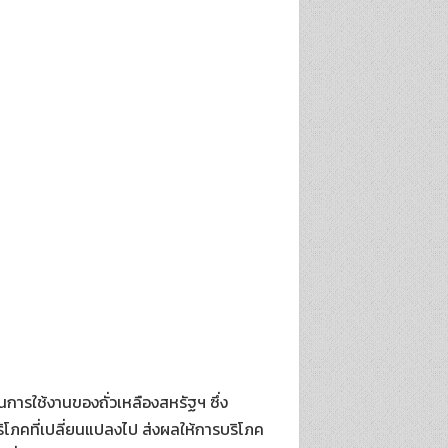
รใช้งานของถั่วเหลืองสหรัฐฯ ซึ่ง
โภคที่เปลี่ยนแปลงไป ส่งผลให้การบริโภค