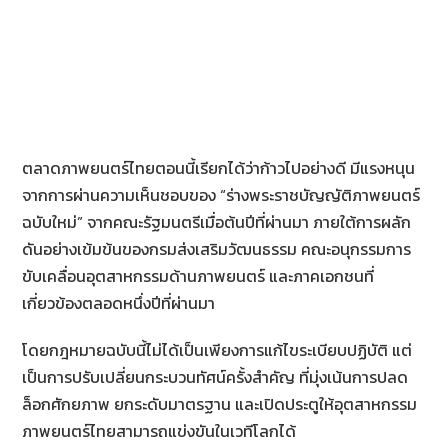
k
ตลาดภาพยนตร์ไทยตอนนี้เรียกได้ว่าก้าวไปอย่างดี มีแรงหนุน
จากการผ่านความเห็นชอบของ “ร่างพระราชบัญญัติภาพยนตร์
ฉบับใหม่” จากคณะรัฐมนตรีเมื่อต้นปีที่ผ่านมา ภายใต้การผลัก
ดันอย่างเข้มข้นของกรมส่งเสริมวัฒนธรรม คณะอนุกรรมการ
ขับเคลื่อนอุตสาหกรรมด้านภาพยนตร์ และภาคเอกชนที่
เกี่ยวข้องตลอดหนึ่งปีที่ผ่านมา
โดยกฎหมายฉบับนี้ไม่ได้เป็นเพียงการแก้ไขระเบียบปฏิบัติ แต่
เป็นการปรับเปลี่ยนกระบวนทัศน์ครั้งสำคัญ ที่มุ่งเน้นการปลด
ล็อกศักยภาพ ยกระดับมาตรฐาน และเปิดประตูให้อุตสาหกรรม
ภาพยนตร์ไทยสามารถแข่งขันในเวทีโลกได้