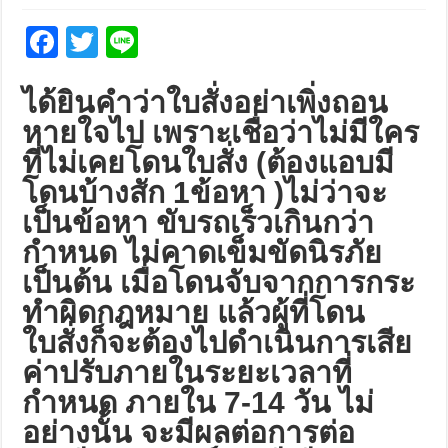
Fa
T
Li
ce
wi
n
b
tt
e
ได้ยินคำว่าใบสั่งอย่าเพิ่งถอน
o
er
หายใจไป เพราะเชื่อว่าไม่มีใคร
ที่ไม่เคยโดนใบสั่ง (ต้องแอบมี
o
โดนบ้างสัก 1ข้อหา )ไม่ว่าจะ
k
เป็นข้อหา ขับรถเร็วเกินกว่า
กำหนด ไม่คาดเข็มขัดนิรภัย
เป็นต้น เมื่อโดนจับจากการกระ
ทำผิดกฎหมาย แล้วผู้ที่โดน
ใบสั่งก็จะต้องไปดำเนินการเสีย
ค่าปรับภายในระยะเวลาที่
กำหนด ภายใน 7-14 วัน ไม่
อย่างนั้น จะมีผลต่อการต่อ