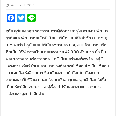
August 9, 2016
Fa
T
Li
ce
wi
n
อุทัย อุทัยแสงสุข รองกรรมการผู้จัดการอาวุโส สายงานพัฒนา
b
tt
e
ธุรกิจและพัฒนาคอนโดมิเนียม บริษัท แสนสิริ จำกัด (มหาชน)
o
er
เปิดเผยว่า ปัจุบันแสนสิริมียอดขายรวม 14,500 ล้านบาท หรือ
o
คิดเป็น 35% จากเป้าหมายยอดขาย 42,000 ล้านบาท ซึ่งเป็น
k
ผลมาจากความต้องการคอนโดมิเนียมสร้างเสร็จพร้อมอยู่ 3
โครงการได้แก่ บ้านปลายหาด วงศ์อมาตย์ ดีคอนโด นิม-ดีคอน
โด แคมปัส รังสิตขณะเดียวกันคอนโดมิเนียมในเมืองตาก
อากาศเองก็ได้รับความสนใจจากนักลงทุนและลูกค้าที่สนใจซื้อ
เป็นทรัพย์สินระยะยาวและผู้ซื้อจะได้รับผลตอบแทนจากการ
ปล่อยเช่าสูงกว่าเงินฝาก