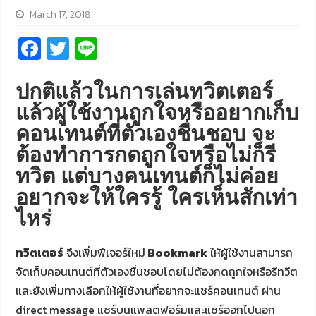
March 17, 2018
Fa
T
Li
ce
wi
n
b
tt
e
ปกติแล้วในการเล่นทวิตเตอร์
o
er
แล้วผู้ใช้งานถูกใจหรืออยากเก็บ
คอนเทนต์ที่ตัวเองชื่นชอบ จะ
o
ต้องทำการกดถูกใจหรือไม่ก็รี
k
ทวิต แต่บางคนเทนต์ก็ไม่ค่อย
อยากจะให้ใครรู้ ใครเห็นสักเท่า
ไหร่
ทวิตเตอร์
จึงเพิ่มฟีเจอร์ใหม่
Bookmark
ให้ผู้ใช้งานสามารถ
จัดเก็บคอนเทนต์ที่ตัวเองชื่นชอบโดยไม่ต้องกดถูกใจหรือรีทวีต
และยังเพิ่มทางเลือกให้ผู้ใช้งานที่อยากจะแชร์คอนเทนต์ ผ่าน
direct message แชร์บนแพลตฟอร์มและแชร์ออกไปนอก