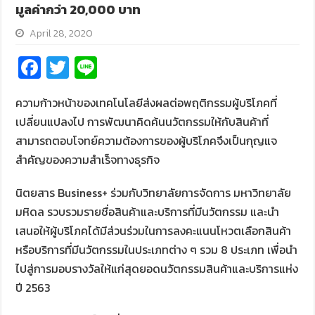
มูลค่ากว่า 20,000 บาท
April 28, 2020
Fa
T
Li
ce
wi
n
ความก้าวหน้าของเทคโนโลยีส่งผลต่อพฤติกรรมผู้บริโภคที่
b
tt
e
เปลี่ยนแปลงไป การพัฒนาคิดค้นนวัตกรรมให้กับสินค้าที่
o
er
สามารถตอบโจทย์ความต้องการของผู้บริโภคจึงเป็นกุญแจ
o
สำคัญของความสำเร็จทางธุรกิจ
k
นิตยสาร Business+ ร่วมกับวิทยาลัยการจัดการ มหาวิทยาลัย
มหิดล รวบรวมรายชื่อสินค้าและบริการที่มีนวัตกรรม และนำ
เสนอให้ผู้บริโภคได้มีส่วนร่วมในการลงคะแนนโหวตเลือกสินค้า
หรือบริการที่มีนวัตกรรมในประเภทต่าง ๆ รวม 8 ประเภท เพื่อนำ
ไปสู่การมอบรางวัลให้แก่สุดยอดนวัตกรรมสินค้าและบริการแห่ง
ปี 2563