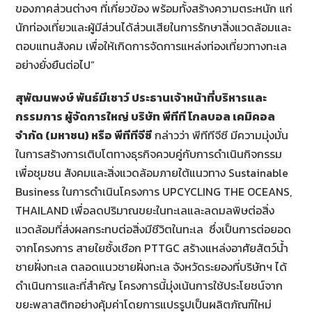
ของภาคส่วนต่างๆ ที่เกี่ยวข้อง พร้อมทั้งสร้างความตระหนัก แก่
นักท่องเที่ยวและผู้มีส่วนได้ส่วนเสียในการรักษาสิ่งแวดล้อมและ
ตอบแทนสังคม เพื่อให้เกิดการจัดการแหล่งท่องเที่ยวทางทะเล
อย่างยั่งยืนต่อไป”
สุพัฒนพงษ์ พันธ์มีเชาว์ ประธานเจ้าหน้าที่บริหารและ
กรรมการ ผู้จัดการใหญ่ บริษัท พีทีที โกลบอล เคมิคอล
จำกัด (มหาชน) หรือ พีทีทีจีซี
กล่าวว่า พีทีทีจีซี มีความมุ่งมั่น
ในการสร้างการเติบโตทางธุรกิจควบคู่กับการดำเนินกิจกรรม
เพื่อชุมชน สังคมและสิ่งแวดล้อมภายใต้แนวทาง Sustainable
Business ในการดำเนินโครงการ UPCYCLING THE OCEANS,
THAILAND เพื่อลดปริมาณขยะในทะเลและลดมลพิษต่อสิ่ง
แวดล้อมที่ส่งผลกระทบต่อสิ่งมีชีวิตในทะเล ซึ่งเป็นการต่อยอด
จากโครงการ สายใยซั้งเชือก PTTGC สร้างแหล่งอาศัยสัตว์น้ำ
ชายฝั่งทะเล ตลอดแนวชายฝั่งทะเล จังหวัดระยองที่บริษัทฯ ได้
ดำเนินการและที่สำคัญ โครงการนี้มุ่งเน้นการใช้ประโยชน์จาก
ขยะพลาสติกอย่างคุ้มค่าโดยการแปรรูปเป็นผลิตภัณฑ์ใหม่