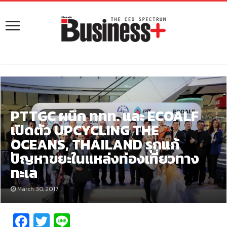
PTTGC ผนึก ททท. และ ECOALF
เปิดตัว UPCYCLING THE
OCEANS, THAILAND รุกแก้
ปัญหาขยะในแหล่งท่องเที่ยวทาง
ทะเล
March 30, 2017
Fa
T
Li