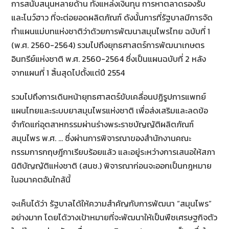
การสนับสนุนหลายด้าน ทั้งแหล่งเงินทุน การหาตลาดรองรับ
และโนว์ฮาว ที่จะต่อยอดผลิตภัณฑ์ ดังนั้นการที่รัฐบาลมีการจัด
ทำแผนแม่บทแห่งชาติว่าด้วยการพัฒนาสมุนไพรไทย ฉบับที่ 1
(พ.ศ. 2560-2564) รวมไปถึงยุทธศาสตร์การพัฒนาเกษตร
อินทรีย์แห่งชาติ พ.ศ. 2560-2564 ซึ่งเป็นแผนฉบับที่ 2 หลัง
จากแผนที่ 1 สิ้นสุดไปตั้งแต่ปี 2554
รวมไปถึงการเดินหน้ายุทธศาสตร์ขับเคลื่อนปฏิรูปการแพทย์
แผนไทยและระบบยาสมุนไพรแห่งชาติ เพื่อส่งเสริมและลดข้อ
จำกัดแก่อุตสาหกรรมผ่านร่างพระราชบัญญัติผลิตภัณฑ์
สมุนไพร พ.ศ. … ซึ่งผ่านการพิจารณาของสำนักงานคณะ
กรรมการกฤษฎีกาเรียบร้อยแล้ว และอยู่ระหว่างการเสนอให้สภา
นิติบัญญัติแห่งชาติ (สนช.) พิจารณาก่อนจะออกเป็นกฎหมาย
ในอนาคตอันใกล้นี้
จะเห็นได้ว่า รัฐบาลได้ให้ความสำคัญกับการพัฒนา “สมุนไพร”
อย่างมาก โดยได้วางเป้าหมายที่จะพัฒนาให้เป็นพืชเศรษฐกิจตัว