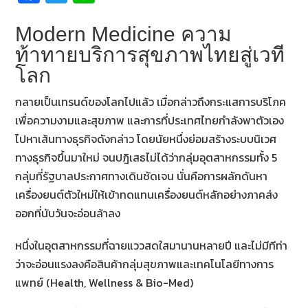
ce
wi
n
b
tt
e
Modern Medicine ความ
o
er
ท้าทายบริการสุขภาพไทยสู่เวที
โลก
o
k
กลายเป็นเทรนด์ของโลกไปแล้ว เมื่อกล่าวถึงกระแสการบริโภค
เพื่อความงามและสุขภาพ และการที่ประเทศไทยกำลังพาตัวเอง
ไปหาเส้นทางธุรกิจดังกล่าว โดยนัยหนึ่งย่อมสร้างระบบนิเวศ
ทางธุรกิจขึ้นมาใหม่ จนปฎิเสธไม่ได้ว่ากลุ่มอุตสาหกรรมทั้ง 5
กลุ่มที่รัฐบาลประกาศทางเดินชัดเจน นั่นคือการผลักดันหา
เครื่องยนต์ตัวใหม่ให้เข้าทดแทนเครื่องยนต์หลักอย่างภาคส่ง
ออกที่นับวันจะอ่อนล้าลง
หนึ่งในอุตสาหกรรมที่ฉายแววสดใสมานานหลายปี และไม่มีทีท่า
ว่าจะอ่อนแรงลงคือสินค้ากลุ่มสุขภาพและเทคโนโลยีทางการ
แพทย์ (Health, Wellness & Bio-Med)