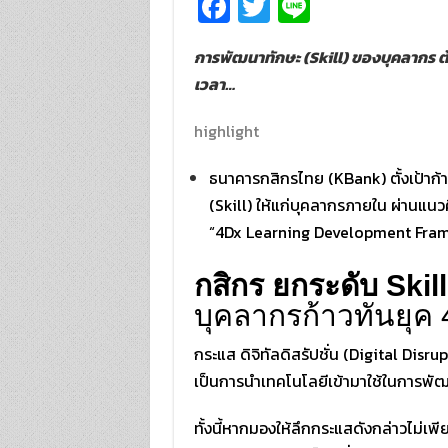
Fa
T
Li
ce
wi
n
การพัฒนาทักษะ (Skill) ของบุคลากร ต้องเป
b
tt
e
เวลา…
o
er
o
highlight
k
ธนาคารกสิกรไทย (KBank) ตั้งเป้าก้า
(Skill) ให้แก่บุคลากรภายใน ผ่านแน
“4Dx Learning Development Fram
กสิกร ยกระดับ Skill
บุคลากรก้าวทันยุค 
กระแส ดิจิทัลดิสรัปชั่น (Digital Disru
เป็นการนำเทคโนโลยีเข้ามาใช้ในการพัฒ
ทั้งนี้หากมองให้ลึกกระแสดังกล่าวไม่เ