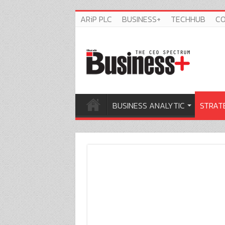
ARiP PLC
BUSINESS+
TECHHUB
C
BUSINESS ANALYTIC
STRAT