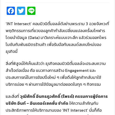
Fa
T
Li
ce
wi
n
‘INT Intersect’ คอมมิวนิตี้มอลล์ดังย่านพระราม 3 ฉวยจังหวะที่
b
tt
e
พฤติกรรมการเที่ยวของลูกค้ากำลังเปลี่ยนแปลงครั้งมโหฬาร
o
er
โดยนำข้อมูล (Data) มาวิเคราะห์แบบเจาะลึก แล้วร่วมออกโพร
o
โมชันกับพันธมิตรร้านค้า เพื่อรับมือกับแลนด์สเคปใหม่ของ
k
ธุรกิจนี้
สิ่งที่พิสูจน์ให้เห็นแล้วว่า ธุรกิจคอมมิวนิตี้มอลล์จะประสบความ
สำเร็จต่อเนื่อง คือ แนวทางการสร้าง Engagement และ
ประสบการณ์ในการช้อปปิ้งใหม่ ๆ เพื่อดึงให้ลูกค้ากลับมาใช้
บริการบ่อย ๆ ผ่านการใช้ข้อมูลมาต่อยอดในทุก ๆ กิจกรรม
และสิ่งที่
วุฒิศักดิ์ อินทรภูวศักดิ์ (ไพรด์) กรรมการผู้จัดการ
บริษัท อินท์ – อินเตอร์เซคชั่น จำกัด
ให้ความสำคัญกับ
ประสิทธิภาพการให้บริการงานของ ‘INT Intersect’ นั่นก็คือ