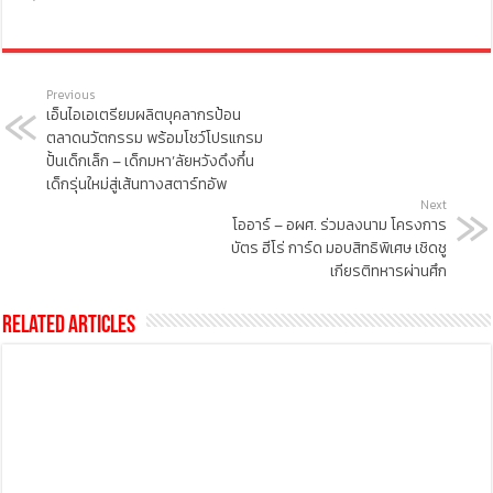
Previous
เอ็นไอเอเตรียมผลิตบุคลากรป้อน
ตลาดนวัตกรรม พร้อมโชว์โปรแกรม
ปั้นเด็กเล็ก – เด็กมหา’ลัยหวังดึงกึ๋น
เด็กรุ่นใหม่สู่เส้นทางสตาร์ทอัพ
Next
โออาร์ – อผศ. ร่วมลงนาม โครงการ
บัตร ฮีโร่ การ์ด มอบสิทธิพิเศษ เชิดชู
เกียรติทหารผ่านศึก
Related Articles