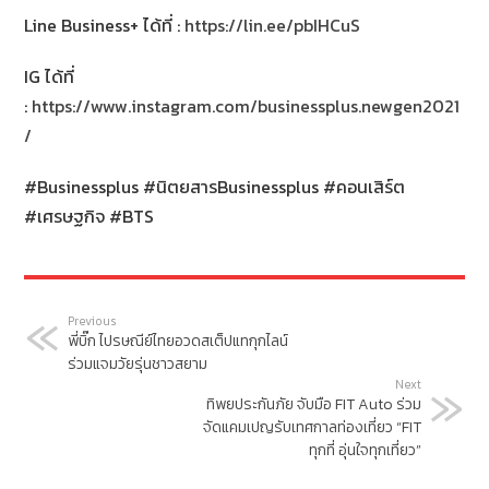
Line Business+ ได้ที่ :
https://lin.ee/pbIHCuS
IG ได้ที่
:
https://www.instagram.com/businessplus.newgen2021
/
#Businessplus #นิตยสารBusinessplus #คอนเสิร์ต
#เศรษฐกิจ #BTS
Previous
พี่บิ๊ก ไปรษณีย์ไทยอวดสเต็ปแทกุกไลน์
ร่วมแจมวัยรุ่นชาวสยาม
Next
ทิพยประกันภัย จับมือ FIT Auto ร่วม
จัดแคมเปญรับเทศกาลท่องเที่ยว “FIT
ทุกที่ อุ่นใจทุกเที่ยว”