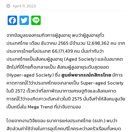
April 11, 2023
Fa
T
Li
ce
wi
n
จากข้อมูลของกรมกิจการผู้สูงอายุ พบว่าผู้สูงอายุทั่ว
b
tt
e
ประเทศไทย เดือน ธันวาคม 2565 มีจำนวน 12,698,362 คน จาก
o
er
ประชากรไทยทั้งประเทศ 66,171,439 คน นั่นเท่ากับว่า
o
ประเทศไทยเป็นสังคมผู้สูงอายุ (Aged Society) และในอนาคต
k
อีกไม่กี่ปีไทยก็จะกลายเป็น สังคมผู้สูงอายุระดับสุดยอด
(Hyper-aged Society) ซึ่ง
ศูนย์พยากรณ์กสิกรไทย
มีการ
คาดการณ์ไว้ว่าประเทศไทยจะกลายเป็น Super-aged Society
ในปี 2572 เร็วกว่าที่สภาพัฒนาการเศรษฐกิจและสังคมคาด
การณ์ไว้ว่าจะเกิดภาวะดังกล่าวในปี 2575 นั่นจึงทำให้สังคมสูงวัย
เป็นหนึ่งใน Mega Trend ที่น่าจับตามอง
โดยจากงานวิจัยของ ธนาคารแห่งประเทศไทย (ธปท.) พบว่า
สัดส่วนค่าใช้จ่ายในการอุปโภคบริโภคระหว่างครัวเรือนทั้งหมด