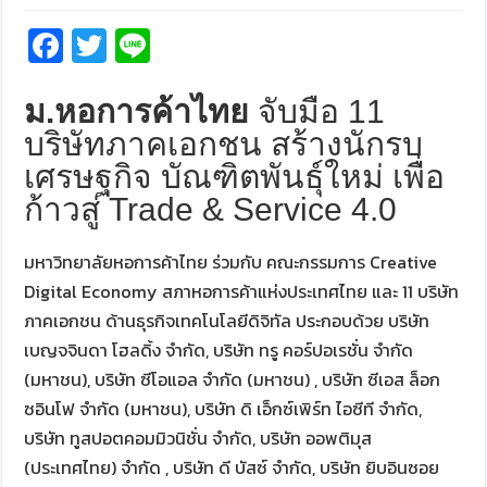
Fa
T
Li
ce
wi
n
b
tt
e
ม.หอการค้าไทย
จับมือ 11
o
er
บริษัทภาคเอกชน สร้างนักรบ
เศรษฐกิจ บัณฑิตพันธุ์ใหม่ เพื่อ
o
ก้าวสู่ Trade & Service 4.0
k
มหาวิทยาลัยหอการค้าไทย ร่วมกับ คณะกรรมการ Creative
Digital Economy สภาหอการค้าแห่งประเทศไทย และ 11 บริษัท
ภาคเอกชน ด้านธุรกิจเทคโนโลยีดิจิทัล ประกอบด้วย บริษัท
เบญจจินดา โฮลดิ้ง จำกัด, บริษัท ทรู คอร์ปอเรชั่น จำกัด
(มหาชน), บริษัท ซีโอแอล จำกัด (มหาชน) , บริษัท ซีเอส ล็อก
ซอินโฟ จำกัด (มหาชน), บริษัท ดิ เอ็กซ์เพิร์ท ไอซีที จำกัด,
บริษัท ทูสปอตคอมมิวนิชั่น จำกัด, บริษัท ออพติมุส
(ประเทศไทย) จำกัด , บริษัท ดี บัสซ์ จำกัด, บริษัท ยิบอินซอย